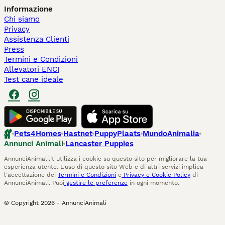
Informazione
Chi siamo
Privacy
Assistenza Clienti
Press
Termini e Condizioni
Allevatori ENCI
Test cane ideale
Pets4Homes
Hastnet
PuppyPlaats
MundoAnimalia
Annunci Animali
Lancaster Puppies
AnnunciAnimali.it utilizza i cookie su questo sito per migliorare la tua
esperienza utente. L'uso di questo sito Web e di altri servizi implica
l'accettazione dei
Termini e Condizioni
e
Privacy e Cookie Policy
di
AnnunciAnimali. Puoi
gestire le preferenze
in ogni momento.
© Copyright
2026
-
AnnunciAnimali