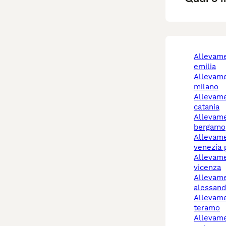
allevamento cani reggio
emilia
allevamento cani
milano
allevamenti cani
catania
allevamento cani
bergamo
allevamenti cani friuli
venezia g
allevamento cani
vicenza
allevamento cani
alessand
allevamento cani
teramo
allevamento cani