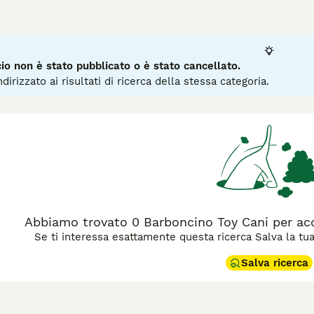
ana, soprattutto durante il Rinascimento quando era un cane d
i compatte, con un'altezza inferiore ai 28 cm e un peso tra i 2
ari colori come bianco, nero, albicocca e argento. Il Barboncin
lie, anziani e persone allergiche grazie al suo pelo a bassa pe
cessita di una buona dose di esercizio quotidiano e di stimoli 
o non è stato pubblicato o è stato cancellato.
Barboncino". È importante dedicare particolare attenzione alla
dirizzato ai risultati di ricerca della stessa categoria.
fessionale ogni 4-6 settimane, per mantenere il pelo in ottim
 un compagno ideale per chi cerca un cane elegante, affettuos
Abbiamo trovato 0 Barboncino Toy Cani per ac
Se ti interessa esattamente questa ricerca Salva la tua r
Salva ricerca