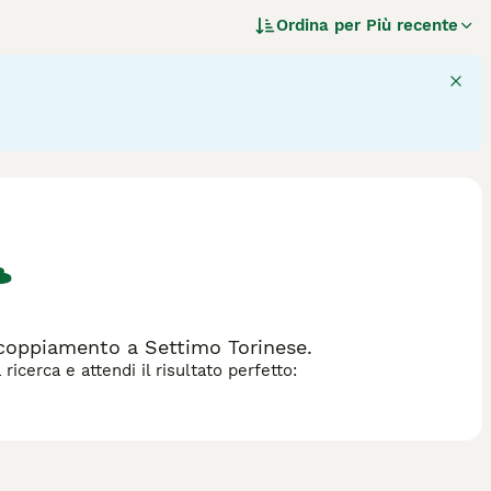
a compagnia per la nobiltà. Questo elegante cane è noto per
Ordina per
Più recente
 e i 4 kg. Il suo manto è denso, riccio e ipoallergenico,
o Toy è estremamente intelligente, vivace e affettuoso,
rdita. Ama stare in appartamento e si adatta bene alla vita
mentali. Tra i suoi soprannomi più comuni in Italia troviamo
 toelettatura, con spazzolature giornaliere e una
e condizioni. Grazie al suo temperamento dolce ma vigile, il
o e di piccola taglia.
coppiamento a Settimo Torinese.
icerca e attendi il risultato perfetto: