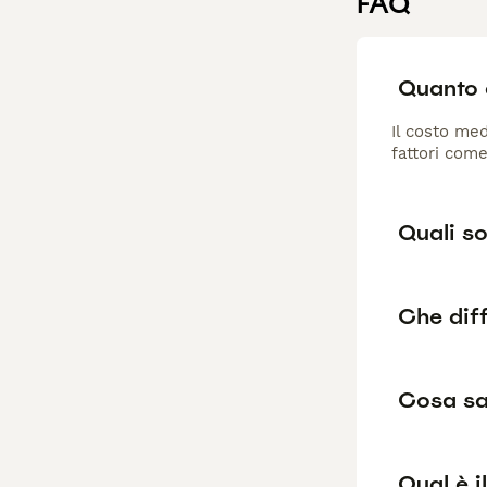
FAQ
Quanto 
Il costo med
fattori come
Quali so
Che diff
Cosa sa
Qual è i