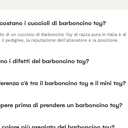
costano i cuccioli di barboncino toy?
io di un cucciolo di Barboncino Toy di razza pura in Italia è d
 il pedigree, la reputazione dell'allevatore e la posizione.
no i difetti del barboncino toy?
erenza c'è tra il barboncino toy e il mini toy?
pere prima di prendere un barboncino toy?
l colore più pregiato del barboncino toy?