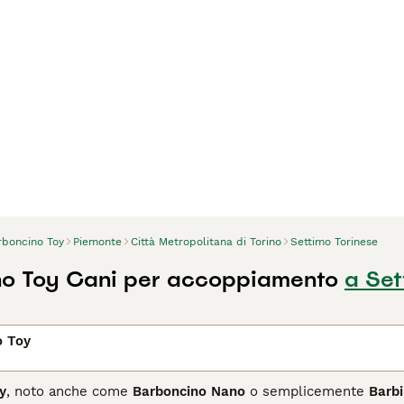
rboncino Toy
Piemonte
Città Metropolitana di Torino
Settimo Torinese
no Toy Cani per accoppiamento
a Set
o Toy
y
, noto anche come
Barboncino Nano
o semplicemente
Barb