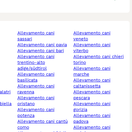
allevamento cani
allevamento cani
sassari
veneto
allevamento cani pavia
allevamento cani
allevamento cani bari
viterbo
allevamento cani
allevamento cani chieri
trentino-alto
torino
adige/südtirol
allevamento cani
allevamento cani
marche
basilicata
allevamento cani
allevamento cani
caltanissetta
ravenna
allevamento cani
allevamento cani
pescara
biella
oristano
allevamento cani
allevamento cani
gorizia
potenza
allevamento cani
allevamento cani cantù
padova
como
allevamento cani