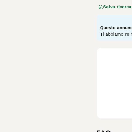
tradizione itali
Salva ricerca
le sue dimension
disponibile in v
ideale per famig
cittadina, ma ne
Questo annunci
anche "Nano" e "
Ti abbiamo rein
toelettatura pro
Barboncino Toy è