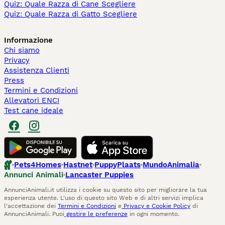
Quiz: Quale Razza di Cane Scegliere
Quiz: Quale Razza di Gatto Scegliere
Informazione
Chi siamo
Privacy
Assistenza Clienti
Press
Termini e Condizioni
Allevatori ENCI
Test cane ideale
Pets4Homes
Hastnet
PuppyPlaats
MundoAnimalia
Annunci Animali
Lancaster Puppies
AnnunciAnimali.it utilizza i cookie su questo sito per migliorare la tua
esperienza utente. L'uso di questo sito Web e di altri servizi implica
l'accettazione dei
Termini e Condizioni
e
Privacy e Cookie Policy
di
AnnunciAnimali. Puoi
gestire le preferenze
in ogni momento.