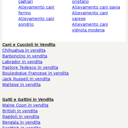
cagliari
oristano
allevamento cani
allevamento cani pavia
fermo
allevamento cani
allevamento cani
varese
sondrio
allevamento cani
vignola modena
Cani e Cuccioli in Vendita
Chihuahua in vendita
Barboncino in vendita
Labrador in vendita
Pastore Tedesco in vendita
Bouledogue Francese in vendita
Jack Russell in vendita
Maltese in vendita
Gatti e Gattini in Vendita
Maine Coon in vendita
British in vendita
Ragdoll in vendita
Bengala in vendita