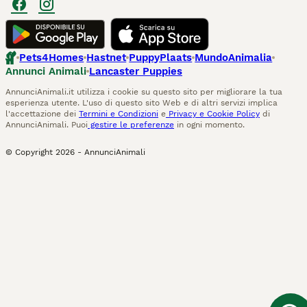
Pets4Homes
Hastnet
PuppyPlaats
MundoAnimalia
Annunci Animali
Lancaster Puppies
AnnunciAnimali.it utilizza i cookie su questo sito per migliorare la tua
esperienza utente. L'uso di questo sito Web e di altri servizi implica
l'accettazione dei
Termini e Condizioni
e
Privacy e Cookie Policy
di
AnnunciAnimali. Puoi
gestire le preferenze
in ogni momento.
© Copyright
2026
-
AnnunciAnimali