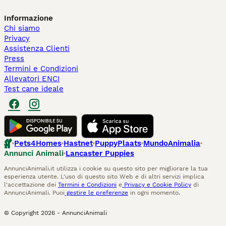
Informazione
Chi siamo
Privacy
Assistenza Clienti
Press
Termini e Condizioni
Allevatori ENCI
Test cane ideale
Pets4Homes
Hastnet
PuppyPlaats
MundoAnimalia
Annunci Animali
Lancaster Puppies
AnnunciAnimali.it utilizza i cookie su questo sito per migliorare la tua
esperienza utente. L'uso di questo sito Web e di altri servizi implica
l'accettazione dei
Termini e Condizioni
e
Privacy e Cookie Policy
di
AnnunciAnimali. Puoi
gestire le preferenze
in ogni momento.
© Copyright
2026
-
AnnunciAnimali