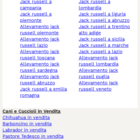
jack russell a
jack russell a
campania
lombardia
jack russell a
jack russell a liguria
piemonte
jack russell a abruzzo
allevamento jack
jack russell a trentino
russell piemonte
alto adige
allevamento jack
jack russell a sicilia
russell lazio
jack russell a marche
allevamento jack
jack russell a lazio
russell toscana
allevamento jack
allevamento jack
russell lombardia
russell sardegna
allevamento jack
allevamento jack
russell puglia
russell abruzzo
allevamento jack
jack russell a emilia
russell veneto
romagna
Cani e Cuccioli in Vendita
Chihuahua in vendita
Barboncino in vendita
Labrador in vendita
Pastore Tedesco in vendita