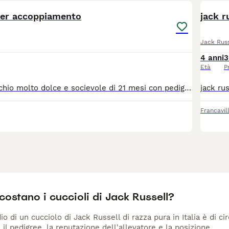
per accoppiamento
jack 
Jack Russ
4 anni
3
Età
P
Jack russel maschio molto dolce e socievole di 21 mesi con pedigree, di alta genealogia, disponibile per accoppiamento solo su roma
Francavil
ostano i cuccioli di Jack Russell?
io di un cucciolo di Jack Russell di razza pura in Italia è di c
 il pedigree, la reputazione dell'allevatore e la posizione.