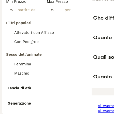
Min Prezzo
Max Prezzo
€
€
Che diff
Filtri popolari
Allevatori con Affisso
Quanto 
Con Pedigree
Sesso dell'animale
Quali so
Femmina
Maschio
Quanto 
Fascia di età
Generazione
allevam
allevamento cani