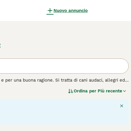
Nuovo annuncio
o
e per una buona ragione. Si tratta di cani audaci, allegri ed
osì tanta energia, hanno bisogno della giusta quantità di
Ordina per
Più recente
agati.
azza di cane.
3