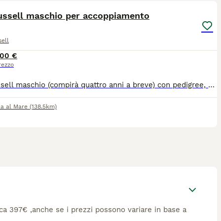
russell maschio per accoppiamento
ell
00 €
rezzo
jack russell maschio (compirà quattro anni a breve) con pedigree, pelo ruvido. cane docile e socievole, amante della compagnia.
la al Mare
(138.5km)
irca 397€ ,anche se i prezzi possono variare in base a