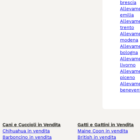
brescia
allevamento cani reggio
emilia
allevamento cani
trento
allevamento cani
modena
allevamento cani
bologna
allevamenti cani
livorno
allevamento cani ascoli
piceno
allevamento cani
beneven
Cani e Cuccioli in Vendita
Gatti e Gattini in Vendita
Chihuahua in vendita
Maine Coon in vendita
Barboncino in vendita
British in vendita