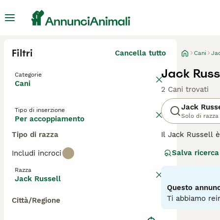
Filtri
Cancella tutto
Cani
Ja
Jack Russ
Categorie
Cani
2 Cani trovati
Jack Russe
Tipo di inserzione
Solo di razza
Per accoppiamento
Tipo di razza
Il Jack Russell è
energici che si 
Salva ricerca
Includi incroci
esercizio fisico
Razza
Leggi la
nostra p
Jack Russell
Questo annunci
Ti abbiamo rein
Città/Regione