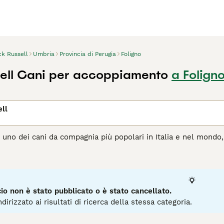
ck Russell
Umbria
Provincia di Perugia
Foligno
ell Cani per accoppiamento
a Folign
ll
 uno dei cani da compagnia più popolari in Italia e nel mondo, 
sentono a proprio agio con le persone. Tuttavia, poiché hanno c
 e stimolazione mentale per essere cani veramente felici e app
agina di consigli sul Jack Russell
per informazioni su questa r
o non è stato pubblicato o è stato cancellato.
dirizzato ai risultati di ricerca della stessa categoria.
3