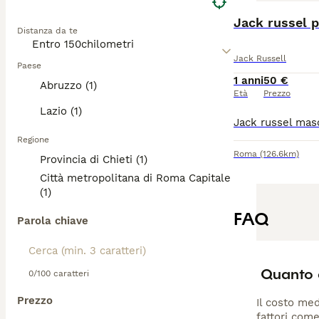
Jack russel 
Distanza da te
Jack Russell
Paese
1 anni
50 €
Abruzzo (1)
Età
Prezzo
Lazio (1)
Regione
Roma
(126.6km)
Provincia di Chieti (1)
Città metropolitana di Roma Capitale
(1)
FAQ
Parola chiave
Quanto c
0/100 caratteri
Prezzo
Il costo med
fattori come