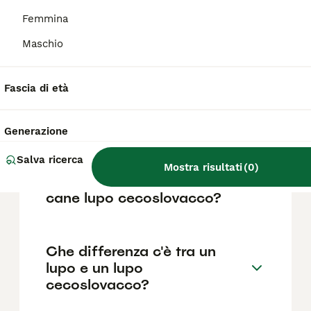
Quanto costa un cucciolo di
Femmina
lupo cecoslovacchio?
Maschio
Il costo medio di un cucciolo di Lupo
Cecoslovacco di razza pura in Italia è di circa
385€ ,anche se i prezzi possono variare in
Fascia di età
base a fattori come il pedigree, la
reputazione dell'allevatore e la posizione.
Generazione
Salva ricerca
Cosa bisogna sapere prima
Mostra risultati
(
0
)
di prendere un cucciolo di
cane lupo cecoslovacco?
Che differenza c'è tra un
lupo e un lupo
cecoslovacco?