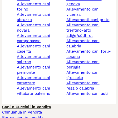
allevamento cani
genova
torino
allevamento cani
allevamento cani
vicenza
abruzzo
allevamenti cani prato
allevamento cani
allevamento cani
novara
trentino-alto
allevamento cani
adige/südtirol
campobasso
allevamento cani
allevamento cani
calabria
caserta
allevamento cani forlì-
allevamento cani
cesena
salerno
allevamento cani
allevamento cani
perugia
piemonte
allevamento cani
allevamento cani
grosseto
catanzaro
allevamento cani
allevamento cani
reggio calabria
villabate palermo
allevamento cani asti
Cani e Cuccioli in Vendita
Chihuahua in vendita
Barboncino in vendita