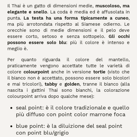
Il Thai è un gatto di dimensioni medie,
muscoloso, ma
elegante e snello
. La coda è media ed è affusolata in
punta.
La testa ha una forma tipicamente a cuneo
,
ma più arrotondata rispetto al Siamese odierno. Le
orecchie sono di medie dimensioni e il pelo deve
essere corto, setoso e senza sottopelo.
Gli occhi
possono essere solo blu
: più il colore è intenso e
meglio è.
Per quanto riguarda il colore del mantello,
praticamente vengono accettate tutte le varietà di
colore
colourpoint
anche in versione
tortie
(visto che
il bianco non è accettato, possono essere solo bicolori
e mai tricolori),
tabby
e
golden
, tranne il bianco (alla
nascita i gattini Thai sono bianchi, la colorazione
colourpoint arriva dopo qualche mese):
seal point: è il colore tradizionale e quello
più diffuso con point color marrone foca
blue point: è la diluizione del seal point
con point blu/grigio