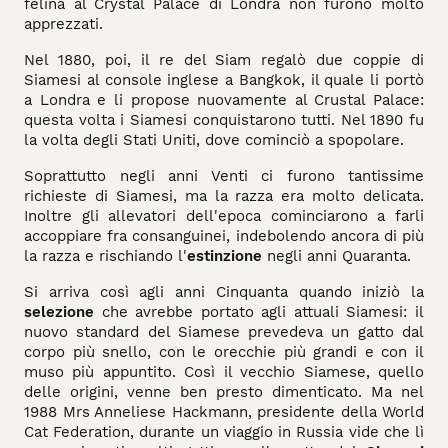
felina al Crystal Palace di Londra non furono molto
apprezzati.
Nel 1880, poi, il re del Siam regalò due coppie di
Siamesi al console inglese a Bangkok, il quale li portò
a Londra e li propose nuovamente al Crustal Palace:
questa volta i Siamesi conquistarono tutti. Nel 1890 fu
la volta degli Stati Uniti, dove cominciò a spopolare.
Soprattutto negli anni Venti ci furono tantissime
richieste di Siamesi, ma la razza era molto delicata.
Inoltre gli allevatori dell'epoca cominciarono a farli
accoppiare fra consanguinei, indebolendo ancora di più
la razza e rischiando l'
estinzione
negli anni Quaranta.
Si arriva così agli anni Cinquanta quando iniziò la
selezione
che avrebbe portato agli attuali Siamesi: il
nuovo standard del Siamese prevedeva un gatto dal
corpo più snello, con le orecchie più grandi e con il
muso più appuntito. Così il vecchio Siamese, quello
delle origini, venne ben presto dimenticato. Ma nel
1988 Mrs Anneliese Hackmann, presidente della World
Cat Federation, durante un viaggio in Russia vide che lì