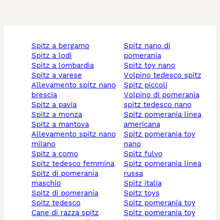
spitz a bergamo
spitz nano di
spitz a lodi
pomerania
spitz a lombardia
spitz toy nano
spitz a varese
volpino tedesco spitz
allevamento spitz nano
spitz piccoli
brescia
volpino di pomerania
spitz a pavia
spitz tedesco nano
spitz a monza
spitz pomerania linea
spitz a mantova
americana
allevamento spitz nano
spitz pomerania toy
milano
nano
spitz a como
spitz fulvo
spitz tedesco femmina
spitz pomerania linea
spitz di pomerania
russa
maschio
spitz italia
spitz di pomerania
spitz toys
spitz tedesco
spitz pomerania toy
cane di razza spitz
spitz pomerania toy