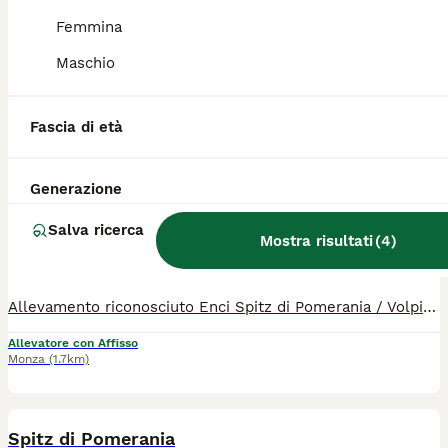
Femmina
Allevamento riconosciuto Enci Spitz di Pomerania/Volpino tedesco nano/toy. Colore: bianco/crema/black&tan Nati: 15/5/2026 3 femmine e 1 maschio PICCOLISSIMI! Ottima genealogia! Il cucciolo sarà ceduto con : - PEDIGREE ENCI , - microchip, - libretto sanitario, - certificato di buona salute, - passaggio di proprietà , - completamente sverminato, - vaccinato per età, - start kit (crocchette, umido, gioco, guinzaglio, ciotola, pettine, etc), - assistenza post vendita I test genetici negativi.. DNA depositato presso ENCI. Il prezzo a partire da 1800
Maschio
Allevatore con Affisso
Monza
(0.5km)
11
2
Fascia di età
Spitz di Pomerania NANO tedesco
Generazione
Spitz
Salva ricerca
Mostra risultati
(
4
)
7 settimane
1
5
1800 €
Età
Prezzo
Sesso
Allevamento riconosciuto Enci Spitz di Pomerania / Volpino tedesco nano Colore: bianco/crema/black&tan Nati: 15/5/2026 4 femmine e 1 maschio PICCOLISSIMI! Ottima genealogia! Il cucciolo sarà ceduto con : - PEDIGREE ENCI , - microchip, - libretto sanitario, - certificato di buona salute, - passaggio di proprietà , - completamente sverminato, - vaccinato per età, - start kit (crocchette, umido, gioco, guinzaglio, ciotola, pettine, etc), - assistenza post vendita I test genetici negativi.. DNA depositato presso ENCI. Il prezzo a partire da 1800
Allevatore con Affisso
Monza
(1.7km)
16
Spitz di Pomerania