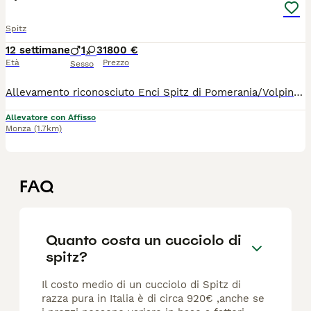
Spitz
12 settimane
1
3
1800 €
Età
Prezzo
Sesso
Allevamento riconosciuto Enci Spitz di Pomerania/Volpino tedesco nano/toy. Colore: bianco/crema Nati: 15/5/2026 3 femmine e 1 maschio PICCOLISSIMI! Ottima genealogia! Il cucciolo sarà ceduto con : - PEDIGREE ENCI , - microchip, - libretto sanitario, - certificato di buona salute, - passaggio di proprietà , - completamente sverminato, - vaccinato per età, - start kit (crocchette, umido, gioco, guinzaglio, ciotola, pettine, etc), - assistenza post vendita I test genetici negativi.. DNA depositato presso ENCI. Il prezzo a partire da 1800
Allevatore con Affisso
Monza
(1.7km)
FAQ
Quanto costa un cucciolo di
spitz?
Il costo medio di un cucciolo di Spitz di
razza pura in Italia è di circa 920€ ,anche se