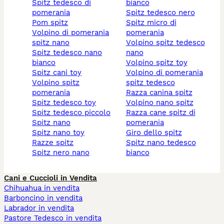
spitz tedesco di
bianco
pomerania
spitz tedesco nero
pom spitz
spitz micro di
volpino di pomerania
pomerania
spitz nano
volpino spitz tedesco
spitz tedesco nano
nano
bianco
volpino spitz toy
spitz cani toy
volpino di pomerania
volpino spitz
spitz tedesco
pomerania
razza canina spitz
spitz tedesco toy
volpino nano spitz
spitz tedesco piccolo
razza cane spitz di
spitz nano
pomerania
spitz nano toy
giro dello spitz
razze spitz
spitz nano tedesco
spitz nero nano
bianco
Cani e Cuccioli in Vendita
Chihuahua in vendita
Barboncino in vendita
Labrador in vendita
Pastore Tedesco in vendita