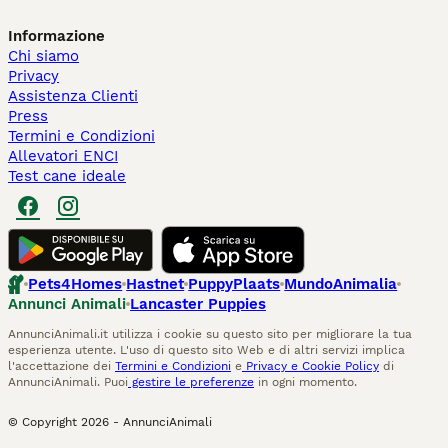
Informazione
Chi siamo
Privacy
Assistenza Clienti
Press
Termini e Condizioni
Allevatori ENCI
Test cane ideale
Pets4Homes
Hastnet
PuppyPlaats
MundoAnimalia
Annunci Animali
Lancaster Puppies
AnnunciAnimali.it utilizza i cookie su questo sito per migliorare la tua
esperienza utente. L'uso di questo sito Web e di altri servizi implica
l'accettazione dei
Termini e Condizioni
e
Privacy e Cookie Policy
di
AnnunciAnimali. Puoi
gestire le preferenze
in ogni momento.
© Copyright
2026
-
AnnunciAnimali