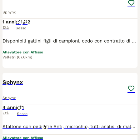
Sphynx
1 anni
1
2
Età
Sesso
Disponibili gattini figli di campioni, cedo con contratto di cessione, ricevuta, certificato medico, libretto di vaccinazioni. Genitori-Hcm,Felv,Fiv-Negativo PER INFO SOL AL ****** INSTAGRAM. anubis_e_ade
Allevatore con Affisso
Velletri
(67.6km)
2
Sphynx
Sphynx
4 anni
1
Età
Sesso
Stallone con pediggre Anfi, microchip, tutti analisi di malattie infettive e eco cardiogramma (negativo) Cerca fidanzata PER INFO ****** INSTAGRAM anubis_e_ade
Allevatore con Affisso