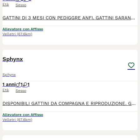
Età
Sesso
GATTINI DI 3 MESI CON PEDIGGRE ANFI. GATTINI SARANNO CEDUTI CON CONTRATTO DI CESSIONE, RICEVUTA, VACCINI, CERTIFICATO MEDICO,SVERMINATI. GENITORI CAMPIONI-HCM, FELV, FIV-NEGATIVI PER INFO SOLO AL 389-0929233
Allevatore con Affisso
Velletri
(67.6km)
5
Sphynx
Sphynx
1 anni
1
1
Età
Sesso
DISPONIBILI GATTINI DA COMPAGNA E RIPRODUZIONE. GATTINI SARANNO CEDUTI CON CONTRATTO DI CESSIONE, RICEVUTA,VACCINI, SVERMINATI, CERTIFICATO MEDICO. GENITORI-HCM, FELV, FIV-NEGATIVI PER INFO SOLO AL 389-0929233 GATTI SELEZIONATI
Allevatore con Affisso
Velletri
(67.6km)
6
1