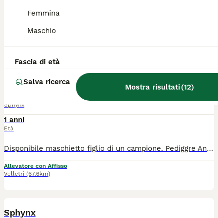
Femmina
Disponibili due splendidi fratellini Sphynx Velour, praticamente identici, dal delicato colore bianco/rosa e con magnifici occhi azzurri. Sono cuccioli dolcissimi, curiosi e molto affettuosi, cresciuti in casa con tanto amore e abituati al contatto umano. Il loro manto è il tipico velour, morbido e vellutato al tatto, caratteristica molto apprezzata della razza. Sono visibili insieme ai genitori I cuccioli vengono ceduti senza pedigree e sverminati. Per informazioni, foto aggiuntive o per fissare una visita, contattami in privato.
Maschio
Roma
(95.9km)
8
Fascia di età
Sphynx
Salva ricerca
Mostra risultati
(
12
)
Sphynx
1 anni
Età
Disponibile maschietto figlio di un campione. Pediggre Anfi. Genitori Hcm,Felv,Fiv-Negativo PER INFO 389-0929233 Cedo da compagnia e riproduzione INSTAGRAM anubis_e_ade
Allevatore con Affisso
Velletri
(67.6km)
12
1
Sphynx