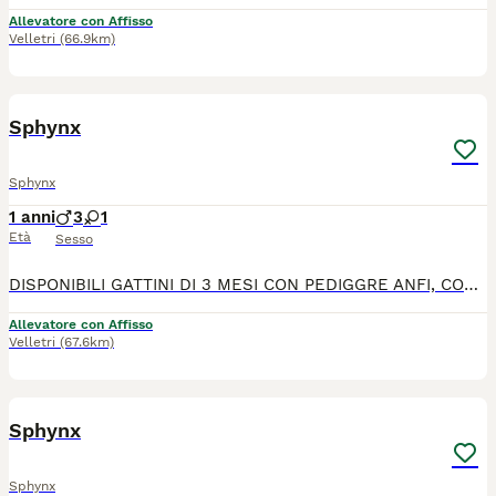
Allevatore con Affisso
Velletri
(66.9km)
7
1
Sphynx
Sphynx
1 anni
3
1
Età
Sesso
DISPONIBILI GATTINI DI 3 MESI CON PEDIGGRE ANFI, CONTRATTO DI CESSIONE, RICEVUTA, VACCINI, CERTIFICATO MEDICO. CEDO DA COMPAGNA, RIPRODUZIONE PER INFO DOLO SL 389-0929233 INSTAGRAM. ANUBIS_ADE
Allevatore con Affisso
Velletri
(67.6km)
2
1
Sphynx
Sphynx