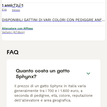
1 anni
3
1
Età
Sesso
DISPONIBILI GATTINI DI VARI COLORI CON PEDIGGRE ANFI. GATTINI SARANNO CEDUTI CON CONTRATTO, RICEVUTA, VACCINI, SVERMINATI, CERTIFICATO MEDICO. GATTI SELEZIONATI, GENITORI CAMPIONI. GENITORI-HCM, FELV, FIV-NEGATIVI PER INFO SOLO AL 389-0929233
Allevatore con Affisso
Velletri
(67.6km)
FAQ
Quanto costa un gatto
Sphynx?
Il prezzo di un gatto Sphynx in Italia varia
generalmente tra i 700 e i 1.600 euro, a
seconda di pedigree, età, colore, reputazione
dell'allevatore e area geografica.