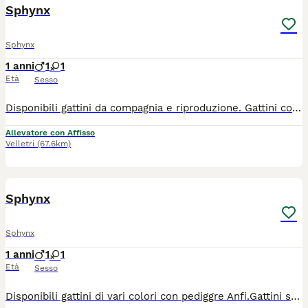
Sphynx
Sphynx
1 anni
1
1
Età
Sesso
Disponibili gattini da compagnia e riproduzione. Gattini con pediggre Anfi figli di campioni. Genitori-Hcm,Felv,Fiv-Negativi Gattini saranno ceduti con contratto di cessione, ricevuta, vaccini, passaggio di proprietà, pediggre, certificato medico. PER INFO SOLO AL ****** INSTAGRAM. anubis_e_ade
Allevatore con Affisso
Velletri
(67.6km)
4
1
Sphynx
Sphynx
1 anni
1
1
Età
Sesso
Disponibili gattini di vari colori con pediggre Anfi.Gattini saranno ceduti con contratto di cessione, ricevuta, vaccinazioni, certificato medico. Genitori-Hcm,Felv,Fiv-Negativo GATTINI SELEZIONATI-CAMPIONI PER INGO SOLO SL ****** INSTAGRAM. anubis_e_ade