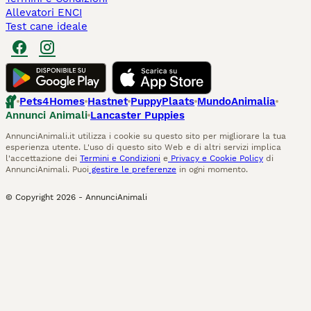
Allevatori ENCI
Test cane ideale
Pets4Homes
Hastnet
PuppyPlaats
MundoAnimalia
Annunci Animali
Lancaster Puppies
AnnunciAnimali.it utilizza i cookie su questo sito per migliorare la tua
esperienza utente. L'uso di questo sito Web e di altri servizi implica
l'accettazione dei
Termini e Condizioni
e
Privacy e Cookie Policy
di
AnnunciAnimali. Puoi
gestire le preferenze
in ogni momento.
© Copyright
2026
-
AnnunciAnimali