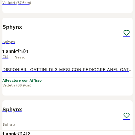
Velletri
(67.6km)
4
1
Sphynx
Sphynx
1 anni
1
1
Età
Sesso
DISPONIBILI GATTINI DI 3 MESI CON PEDIGGRE ANFI. GATTI SELEZIONATI.CEDO CON CONTRATTO DI CESSIONE, VACCINI, CERTIFICATO MEDICO SVERMINATTI,RICEVUTA, GENITORI-HCM,FELV,FIV-NEGATIVI INSTAGRAM. anubis_e_ade 389-0929233 GATTI VIVONO IN UN AMBIENTE SERENO
Allevatore con Affisso
Velletri
(66.9km)
7
1
Sphynx
Sphynx
1 anni
2
2