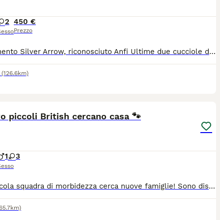
2
450 €
Prezzo
Sesso
Allevamento Silver Arrow, riconosciuto Anfi Ultime due cucciole disponibili, nate da genitori di alta genealogia, allevati in ambiente familiare e abituati fin da subito al contatto umano. I nostri cuccioli sono abituati anche ai cani, nascono e crescono insieme ai nostri 3 pastori australiani. I piccoli verranno ceduti solo al giusto tempo, non prima dei 90 giorni, completi di: pedigree libretto sanitario vaccinazioni sverminazione contratto di cessione Genitori visibili, testati e selezionati. Cerchiamo famiglie serie e amorevoli. I nostri mici sono parte della famiglia e ci teniamo a restare in contatto con le famiglie e a seguire la crescita dei nostri bimbi.
(126.6km)
5
o piccoli British cercano casa 🐾
1
3
Sesso
Una piccola squadra di morbidezza cerca nuove famiglie! Sono disponibili quattro bellissimi cuccioli British: un maschietto e tre femminucce. Sono dolci, curiosi, giocherelloni e già molto esperti nel conquistare il cuore delle persone. Amano mangiare, dormire in pose buffe e controllare tutto quello che succede in casa, come dei veri piccoli capi! 😄 Sono cresciuti in ambiente familiare con tanto affetto e sono già abituati alla lettiera. Cerchiamo per loro famiglie serie, responsabili e pronte a ricevere tante fusa. Per informazioni e foto, scrivetemi esclusivamente su WhatsApp Business: 39 3342739258
(65.7km)