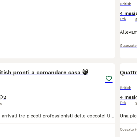
British
4 mesi
Età
Guanzate
4
ritish pronti a comandare casa 😸
Quattr
British
2
4 mesi
Età
so
Attenzione: sono arrivati tre piccoli professionisti delle coccole! Un maschietto e due femminucce British cercano una nuova casa e persone da conquistare. Sono dolci, curiosi, giocherelloni e hanno già capito una cosa importante: in casa comandano sempre i gatti! 😄 Cresciuti con amore in ambiente familiare, sono abituati alla lettiera e pronti a portare tante fusa, risate e un po’ di allegro disordine. Cerchiamo famiglie serie, responsabili e innamorate degli animali. Per informazioni e foto, scrivetemi esclusivamente su WhatsApp Business: 39 334 273 9258
Cossato