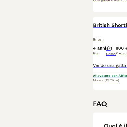
Costigliole d'Asti
(50
British Shorth
British
4 anni
1
800 
Età
Prezzo
Sesso
Allevatore con Affis
Monza
(137.1km)
FAQ
Qual è i