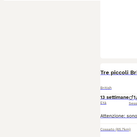
Tre piccoli B
British
13 settimane
1
Età
Ses
Cossato
(65.7km)