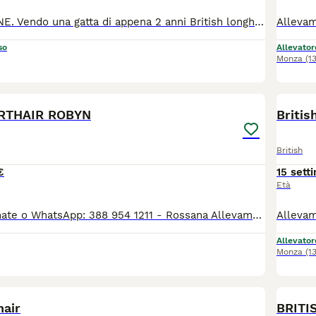
DA RIPRODUZIONE. Vendo una gatta di appena 2 anni British longhair Colore: Point, nata aprile 2024 Dolce, tranquilla, autonoma, va d'accordo con tutti. Pedigree WCF, Certificato di buona salute Vaccinata, microchipata Www.miciovillage.it Allevamento ANFI "MicioVillage " a Monza P.S. CEDO QUALCHE ALTRA GATTA GIOVANE ADULTA . BELLISSIMI ESEMPLARI DEL NOSTRO ALLEVAMENTO. ANCHE DA RIPRODUZIONE DA CONPAGNIA 800 euro DA RIPRODUZIONE 1200 euro
so
Allevator
Monza
(1
5
RTHAIR ROBYN
Britis
British
€
15 sett
Età
Info SOLO chiamate o WhatsApp: 388 954 1211 - Rossana Allevamento Silvestro Club ENFI Il nostro splendido Robin, British Shorthair, nato il 21.08.2024, è disponibile come STALLONE PER RIPRODUZIONE. - Pedigree ENFI - Gruppo sanguigno B - Test FIV, FeLV e PKD negativi - Portatore di cinnamon Robin ha un carattere dolce, affettuoso e coccolone. È già papà di numerosi splendidi cuccioli. È un gatto che non marca il territorio ed è abituato a convivere con altri gatti. Purtroppo, nel nostro allevamento gli altri maschi hanno iniziato ad aggredirlo e, per il suo benessere, abbiamo deciso di trovargli una nuova sistemazione come stallone da riproduzione.
Allevator
Monza
(1
4
hair
BRITI