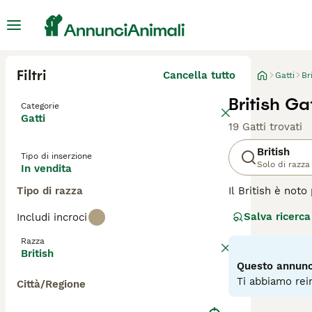
Filtri
Cancella tutto
Gatti
Br
British Ga
Categorie
Gatti
19 Gatti trovati
British
Tipo di inserzione
Solo di razza
In vendita
Tipo di razza
Il British è not
eccessivamente e
Salva ricerca
Includi incroci
riconosciuto com
Razza
Leggi la
nostra p
British
Questo annunci
Ti abbiamo rein
Città/Regione