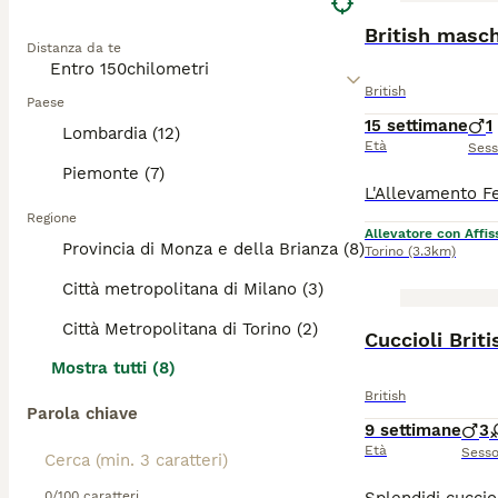
British masc
Distanza da te
British
Paese
15 settimane
1
Lombardia (12)
Età
Ses
Piemonte (7)
Regione
Allevatore con Affis
Provincia di Monza e della Brianza (8)
Torino
(3.3km)
Città metropolitana di Milano (3)
Città Metropolitana di Torino (2)
Cuccioli Brit
Mostra tutti (8)
British
Parola chiave
9 settimane
3
Età
Sess
0/100 caratteri