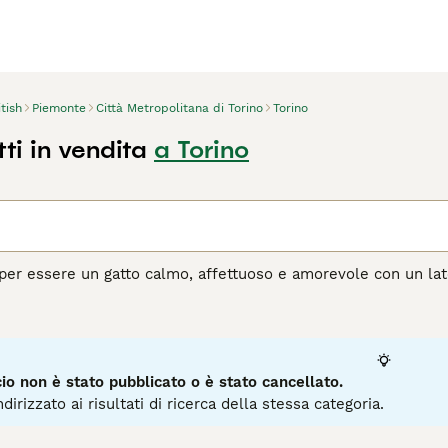
itish
Piemonte
Città Metropolitana di Torino
Torino
tti in vendita
a Torino
o per essere un gatto calmo, affettuoso e amorevole con un lat
sigenti. Sebbene esistano da molto tempo, a differenza del Br
e una razza dal GCCF, sebbene sia riconosciuto dal TICA. L'un
agina di consigli sul British
per informazioni su questa razza d
o non è stato pubblicato o è stato cancellato.
dirizzato ai risultati di ricerca della stessa categoria.
7
1