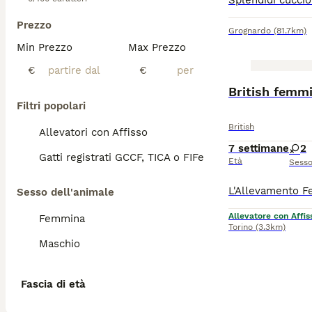
Prezzo
Grognardo
(81.7km)
Min Prezzo
Max Prezzo
€
€
British femm
Filtri popolari
British
Allevatori con Affisso
7 settimane
2
Gatti registrati GCCF, TICA o FIFe
Età
Sess
Sesso dell'animale
Allevatore con Affis
Femmina
Torino
(3.3km)
Maschio
Fascia di età