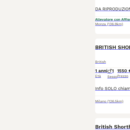
Allevatore con Affis
Monza
(136.9km)
BRITISH SHO
British
1 anni
1
1550 
Età
Prezzo
Sesso
Milano
(126.5km)
British Short