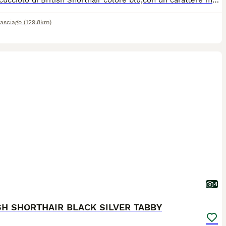
Ultimo cucciolo di British Shorthair colore blu,con un carattere molto affettuoso e dolce. Nato 10/12/2025 Completamente pronto per cambiare la casa (vaccini, microchip, sverminazione) Più info tramite whatsapp 393493636530
asciago
(129.8km)
4
SH SHORTHAIR BLACK SILVER TABBY