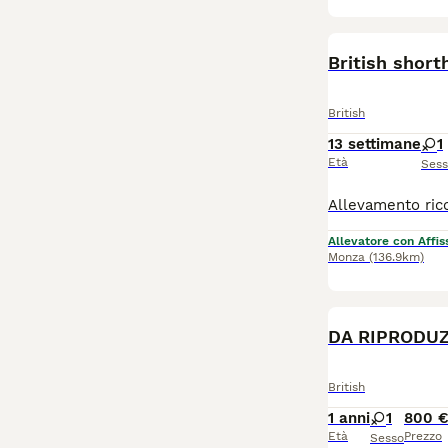
British shor
British
13 settimane
1
Età
Ses
Allevatore con Affis
Monza
(136.9km)
DA RIPRODUZ
British
1 anni
1
800 
Età
Prezzo
Sesso