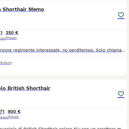
sh Shorthair Memo
1
250 €
Prezzo
sso
Solo persone realmente interessate, no perditempo. Solo chiamate: 📞 388 95 41 211 – Rossana Lui è Memo, nato il 30 luglio 2025. Ha appena compiuto un anno ed è un meraviglioso British Shorthair già castrato. Memo è un gatto vivace, affettuoso, dolcissimo, coccolone e giocherellone. È abituato alla vita in appartamento ed è pronto a regalare tanto amore e dolce compagnia. Verrà consegnato con: • pedigree • microchip • doppia vaccinazione • libretto sanitario • sverminazione • contratto di cessione • certificato veterinario di buona salute • test dei genitori negativi a FeLV, FIV e PKD1 • kit regalo con croccantini, ciotola e giocattolo Il British Shorthair è particolarmente adatto alla vita in appartamento grazie al suo carattere equilibrato, calmo e tollerante. Può convivere serenamente con bambini e altri animali domestici ed è generalmente facile da educare. Possibilità di consegna in tutta Italia, anche direttamente a domicilio. 📍 Visitate la nostra pagina Facebook: Silvestro Club Blue-Odd-Eyes British & Scottish Allevamento
26.5km)
4
lo British Shorthair
1
900 €
Prezzo
esso