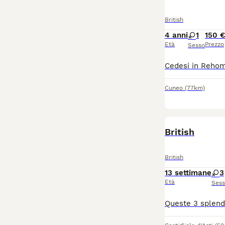
British
4 anni
1
150 
Età
Prezzo
Sesso
Cuneo
(77km)
British
British
13 settimane
3
Età
Ses