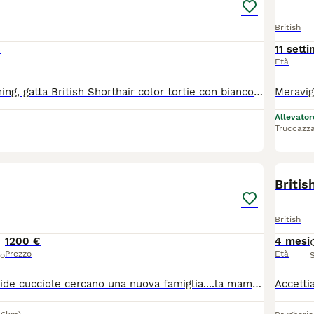
British
€
11 sett
Età
Cedesi in Rehoming, gatta British Shorthair color tortie con bianco. Cercasi famiglia per questa splendida gatta, possibilmente senza altri gatti in casa. La gatta è sterilizzata, vaccinata e testata Filf e Felv. Richiesto rimborso spese.
Allevator
Truccazz
10
Britis
British
1200 €
4 mesi
Prezzo
Età
so
Queste 3 splendide cucciole cercano una nuova famiglia....la mamma è una british Longhair mentre il papà è un highland straight ( scottish a pelo lungo) verranno cedute con doppia vaccinazione sverminati Microchip e con pedigree ENFI entro l'anno di età c'è l'obbligo di sterilizzazione entrambi i genitori visibili in allevamento e con tutti i test di salute