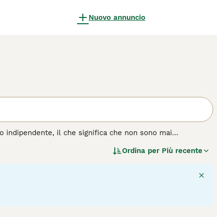
Nuovo annuncio
o indipendente, il che significa che non sono mai
itish a pelo corto, il British a pelo lungo non è
Ordina per
Più recente
ica vera differenza tra le due razze è la lunghezza del pelo.
i gatto.
4