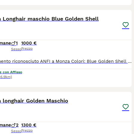
4
h Longhair maschio Blue Golden Shell
imane
1
1000 €
Prezzo
Sesso
Allevamento riconosciuto ANFI a Monza Colori: Blue Golden Shell Maschio Il gattino sarà ceduto con : - PEDIGREE ANFI - microchip, - libretto sanitario, - certificato di buona salute - registrazione al ASL - passaggio di proprietà - completamente sverminato - svezzato - completamente vaccinato - start kit kitten (crocchette, umido, gioco, etc) - assistenza post vendita Test negativi di PKD, FELV, FIV sono depositati a ANFI Il prezzo 1000 euro
e con Affisso
36.9km)
6
1
h longhair Golden Maschio
imane
2
1300 €
Prezzo
Sesso