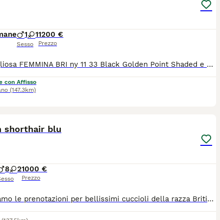
imane
1
1
1200 €
Prezzo
Sesso
Meravigliosa FEMMINA BRI ny 11 33 Black Golden Point Shaded e meraviglioso maschio ny 11 Black Golden Shaded. Pedigree ENFI PKD negativo , libretto sanitario, doppio vaccino, microchip. Genitori testati FIV/Felv negativi, PKD negativo. Per info 3488077518 Miss Candy
e con Affisso
ano
(147.3km)
38
1
h shorthair blu
8
2
1000 €
Prezzo
Sesso
Accettiamo le prenotazioni per bellissimi cuccioli della razza British shorthair - maschietti. Pronte a trasferirsi nella nuova casa a metà giugno ad età di 3 mes, dopo aver effettuato tutti i vaccini, microchip, avranno il libretto sanitario personale e certificato di cessione. Tutti i cuccioli sono con il pedigree . I genitori sono testati FIV/FELV, PKD - negativo. Sono visibili i cuccioli e anche i genitori. Per ult info via whatsapp 3358177195 Siamo a Milano ma eventualmente possibile effettuare la consegna. Allevamento italiano.