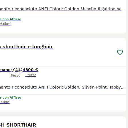
Allevamento riconosciuto ANFI Colori: Golden Mascho Il gattino sarà ceduto con : - PEDIGREE ANFI - microchip, - libretto sanitario, - certificato di buona salute - registrazione al ASL - passaggio di proprietà - completamente sverminato - svezzato - completamente vaccinato - start kit kitten (crocchette, umido, gioco, etc) - assistenza post vendita Test negativi di PKD, FELV, FIV sono depositati a ANFI Il prezzo 1300
e con Affisso
36.9km)
11
h shorthair e longhair
imane
4
4
800 €
Prezzo
Sesso
Allevamento riconosciuto ANFI Colori: Golden, Silver, Point, Tabby Maschi e femmine Il gattino sarà ceduto con : - PEDIGREE ANFI - microchip, - libretto sanitario, - certificato di buona salute - registrazione al ASL - passaggio di proprietà - completamente sverminato - svezzato - completamente vaccinato - start kit kitten (crocchette, umido, gioco, etc) - assistenza post vendita Test negativi di PKD, FELV, FIV sono depositati a ANFI Il prezzo a partire da 800 euro
e con Affisso
37.1km)
15
SH SHORTHAIR