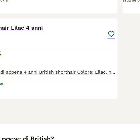
.6km)
Brugherio
3
air Lilac 4 anni
€
Vendo una gatta di appena 4 anni British shorthair Colore: Lilac, nata aprile 2022 Dolce, tranquilla, autonoma, va d'accordo con tutti. Pedigree ANFI, analisi genetiche, infettive, ecocardio - negativo Certificato di buona salute Vaccinata, microchipata Prezzo da compagnia 800 euro Prezzo da riproduzione 1200 euro P.S. CEDO QUALCHE ALTRA GATTA GIOVANE ADULTA . BELLISSIMI ESEMPLARI DEL NOSTROALLEVAMENTO. ANCHE DA RIPRODUZIONE
so
l paese di British?