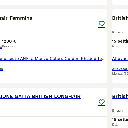
7
1
thair Femmina
Britis
British
1200 €
15 sett
Prezzo
Età
so
Allevamento riconosciuto ANFI a Monza Colori: Golden Shaded femmine Il gattino sarà ceduto con : - PEDIGREE ANFI - microchip, - libretto sanitario, - certificato di buona salute - registrazione al ASL - passaggio di proprietà - completamente sverminato - svezzato - completamente vaccinato - start kit kitten (crocchette, umido, gioco, etc) - assistenza post vendita Test negativi di PKD, FELV, FIV sono depositati a ANFI Il prezzo 1200
so
Allevator
Monza
(1
7
1
IONE GATTA BRITISH LONGHAIR
Britis
British
€
15 sett
Età