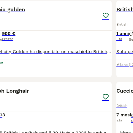
hio golden
Briti
British
900 €
1 anni
Prezzo
Età
so
Se
L'Allevamento Felicity Golden ha disponibile un maschietto British Shorthair nella colorazione chocolate golden shell (by12), con splendidi occhi verdi. Nato il 20/4/26, disponibile da subito. 1 genitori sono testati per FIV, FeLV e PKD. Il cucciolo verrà ceduto con: * Libretto sanitario; * Doppia vaccinazione trivalente; * Regolare contratto di cessione; * Pedigree ENFI; * Kit cucciolo. Al momento della consegna sarà già svezzato, autonomo nell'alimentazione e abituato all'uso della lettiera e del tiragraffi. Per maggiori informazioni o fotografie, non esitate a contattarci.
so
Milano
(1
17
5
ish Longhair
Cuccio
British
3
7 mesi
Età
o
S