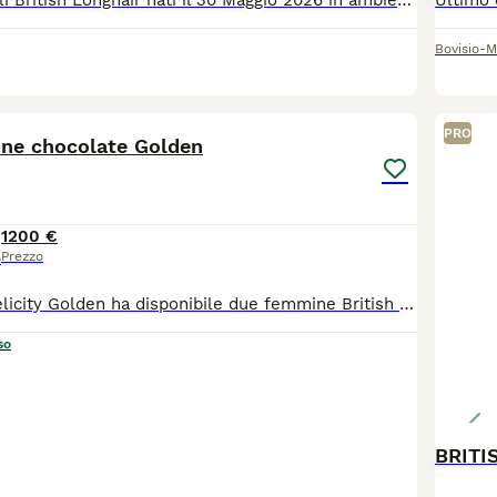
Splendidi cuccioli British Longhair nati il 30 Maggio 2026 in ambiente familiare. Genitori cresciuti con amore e rispetto, molto affettuosi e dal carattere equilibrato. Entrambi possiedono Pedigree da riproduzione e sono modelli per diverse aziende del Pet. La mamma è di alta genealogia e figlia di campioni di bellezza. Entrambi presenti e visibili, testati FIV/FELV, PKD1 e gruppo sanguigno. I cuccioli verranno ceduti a 90gg, sverminati, vaccinati, con certificato di buona salute e Pedigree, solo da compagnia. I gattini sono già abituati alla lettiera, ed è già stata fatta abituazione ai rumori, quali temporale aspirapolvere musica. E' previsto un incontro/conoscenza obbligatorio pre affido. Per ulteriori dettagli, foto e video, contattare il numero 351 5585832
Bovisio-M
9
2
PRO
ine chocolate Golden
1200 €
Prezzo
o
L'Allevamento Felicity Golden ha disponibile due femmine British Shorthair nella colorazione chioccolate golden, con splendidi occhi verdi. Nata il 15/6/26, disponibile dal 7/9/26. 1 genitori sono testati per FIV, FeLV e PKD. Il cucciolo verrà ceduto con: * Libretto sanitario; * Doppia vaccinazione trivalente; * Regolare contratto di cessione; * Pedigree ENFI; * Kit cucciolo. Al momento della consegna sarà già svezzato, autonomo nell'alimentazione e abituato all'uso della lettiera e del tiragraffi. Per maggiori informazioni o fotografie, non esitate a contattarci.
so
BRITI