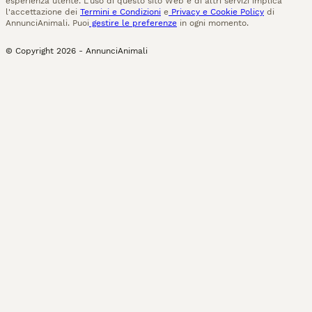
esperienza utente. L'uso di questo sito Web e di altri servizi implica
l'accettazione dei
Termini e Condizioni
e
Privacy e Cookie Policy
di
AnnunciAnimali. Puoi
gestire le preferenze
in ogni momento.
© Copyright
2026
-
AnnunciAnimali