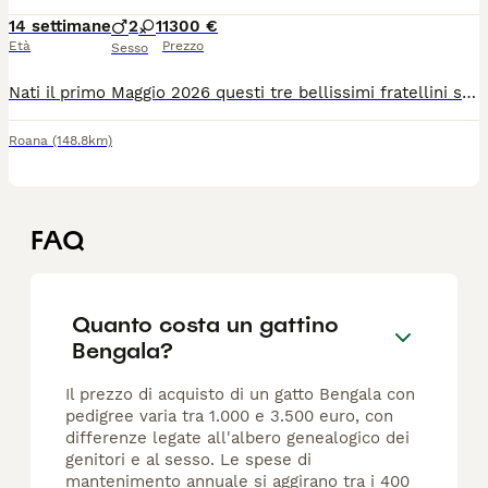
14 settimane
2
1
1300 €
Età
Prezzo
Sesso
Nati il primo Maggio 2026 questi tre bellissimi fratellini saranno disponibili a metà Agosto con tutta la documentazione che ne attesta la pura razza. I genitori sono di mia proprietà e certificati per le malattie genetiche. I cuccioli sono un maschietto Snow Mink, un maschietto Brown Spotted Tabby e una femminuccia Marbled. Disponibili altre immagini e video sulle pagine Instagram e Facebook “Bengal in love” I cuccioli hanno un costo diverso in base alle caratteristiche del manto/strutturali 1300/1500. Saranno addestrati all’uso del guinzaglio per le uscite in passeggiata,l’alimentazione è proteica quindi umido/crocchette, abituati all’uso della lettiera anche automatica, sono gatti molto intelligenti e giocosi. Per info 349/5058147 Giovanna whatsapp
Roana
(148.8km)
FAQ
Quanto costa un gattino
Bengala?
Il prezzo di acquisto di un gatto Bengala con
pedigree varia tra 1.000 e 3.500 euro, con
differenze legate all'albero genealogico dei
genitori e al sesso. Le spese di
mantenimento annuale si aggirano tra i 400