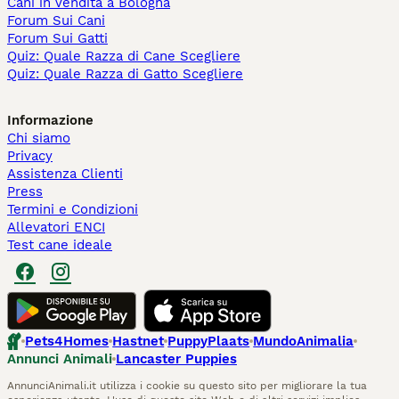
Cani in Vendita a Bologna
Forum Sui Cani
Forum Sui Gatti
Quiz: Quale Razza di Cane Scegliere
Quiz: Quale Razza di Gatto Scegliere
Informazione
Chi siamo
Privacy
Assistenza Clienti
Press
Termini e Condizioni
Allevatori ENCI
Test cane ideale
Pets4Homes
Hastnet
PuppyPlaats
MundoAnimalia
Annunci Animali
Lancaster Puppies
AnnunciAnimali.it utilizza i cookie su questo sito per migliorare la tua