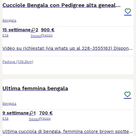
Cucciole Bengala con Pedigree alta genealogia
Bengala
15 settimane
2
900 €
Età
Prezzo
Sesso
Video su richiesta!! (via whats up al 328-3555163) Disponibili 2 femminucce Brown Spotted con pelo rossiccio! Bellissime! I nostri gatti sono cresciuti in casa, sono super socievoli e abituati al contatto con grandi e bambini! Contattami al 328-3555163 per qualsiasi info.
Padova
(139.2km)
7
Ultima femmina bengala
Bengala
9 settimane
1
700 €
Età
Prezzo
Sesso
Ultima cucciola di bengala, femmina colore brown spotted. Verrà ceduto svezzata, sverminata, abituata alla lettiera, al tira graffi ad altri gatti, bambini e al contatto umano. Mamma e papà vivono con noi possiedono esami genetici ok per le malattie della razza, sarà consegnata con vaccinazioni regolari ed il suo libretto, svezzata, sverminata ed abituata a tiragraffi e lettiera. Pronta da metà agosto