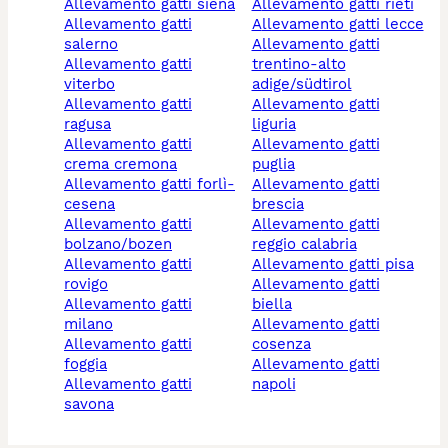
allevamento gatti siena
allevamento gatti rieti
allevamento gatti
allevamento gatti lecce
salerno
allevamento gatti
allevamento gatti
trentino-alto
viterbo
adige/südtirol
allevamento gatti
allevamento gatti
ragusa
liguria
allevamento gatti
allevamento gatti
crema cremona
puglia
allevamento gatti forlì-
allevamento gatti
cesena
brescia
allevamento gatti
allevamento gatti
bolzano/bozen
reggio calabria
allevamento gatti
allevamento gatti pisa
rovigo
allevamento gatti
allevamento gatti
biella
milano
allevamento gatti
allevamento gatti
cosenza
foggia
allevamento gatti
allevamento gatti
napoli
savona