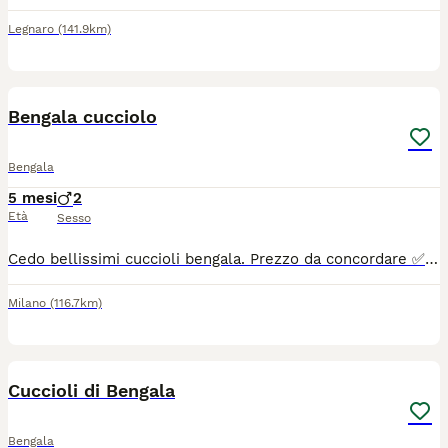
Legnaro
(141.9km)
5
Bengala cucciolo
Bengala
5 mesi
2
Età
Sesso
Cedo bellissimi cuccioli bengala. Prezzo da concordare ✅microchip ✅vaccinazione ✅libretto sanitario ✅esami salute ✅esami salute intestinale.
Milano
(116.7km)
17
Cuccioli di Bengala
Bengala