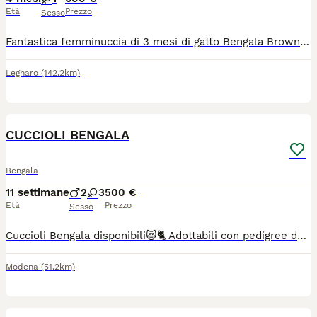
Età
Prezzo
Sesso
Fantastica femminuccia di 3 mesi di gatto Bengala Brown. Linea molto Wild con macchie piccole e contrastate Bellissime orecchie piccole e profilo e testa bellissime (vedi foto) Pedigree di alta genealogia. Genitori visibili in allevamento Ottimo carattere abituata altri animali, e con i bambini una fusona continua ? Si cede con 2 vaccinazioni , sverminazione, Pedigree da compagnia e regolare contratto di Cessione. 600 Euro
Legnaro
(142.2km)
4
CUCCIOLI BENGALA
Bengala
11 settimane
2
3
500 €
Età
Prezzo
Sesso
Cuccioli Bengala disponibili😻🐈 Adottabili con pedigree dopo svezzamento Disponibili dal 20/07 Da €500 I gattini si trovano a Modena Per info contattare 3762521412 (WhatsApp h24 - chiamate dalle 14 alle 20)
Modena
(51.2km)
5