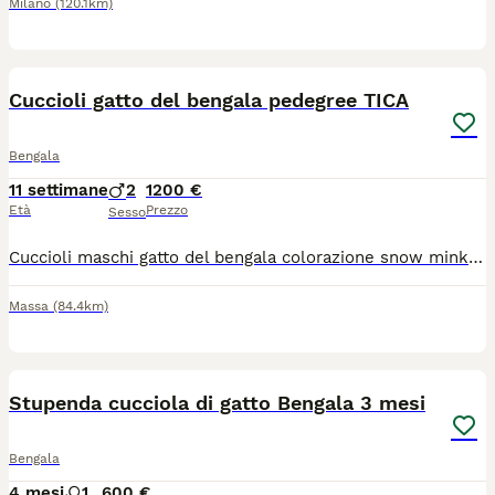
Milano
(120.1km)
5
1
Cuccioli gatto del bengala pedegree TICA
Bengala
11 settimane
2
1200 €
Età
Prezzo
Sesso
Cuccioli maschi gatto del bengala colorazione snow mink nati il 22/05/2026 genitori testati esenti malattie genetiche e hcm negativi. Pedegree TICA da compagnia. I cuccioli saranno ceduti a partire dai 90 gg di età con sverminazione, doppia vaccinazione, documentazione sanitaria. Socializzati e abituati alla lettiera e ad altri animali. Info e foto su richiesta
Massa
(84.4km)
9
Stupenda cucciola di gatto Bengala 3 mesi
Bengala
4 mesi
1
600 €