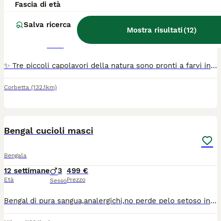
Fascia di età
Bengala
Salva ricerca
Mostra risultati
(
12
)
6 settimane
2
1
1000 €
Età
Prezzo
Sesso
✨ Tre piccoli capolavori della natura sono pronti a farvi innamorare. ✨ Disponibili due splendidi maschietti e una dolcissima femminuccia di Bengala, allevati con infinito amore e dedizione. I nostri cuccioli crescono completamente liberi in casa, circondati dall'affetto della famiglia e seguiti con cura 24 ore su 24. Fin dai primi giorni imparano a vivere a stretto contatto con le persone, diventando dolcissimi, equilibrati, affettuosi e incredibilmente coccoloni. Vengono allevati con un'alimentazione di altissima qualità per garantire una crescita sana e armoniosa. Il loro manto è semplicemente mozzafiato: una colorazione intensa e luminosa, impreziosita da splendide rosette ben definite che mettono in risalto tutta l'eleganza e la bellezza della razza. Non sono semplici cuccioli, ma piccoli membri della famiglia, pronti a regalare amore, dolcezza e momenti indimenticabili a chi avrà la fortuna di accoglierli nella propria casa. ❤️
Corbetta
(132.1km)
6
2
Bengal cucioli masci
Bengala
12 settimane
3
499 €
Età
Prezzo
Sesso
Bengal di pura sangua,analergichi,no perde pelo setoso in giro,ducati dolci afetuosi,950 evro con pedgree,499 evro sensa pedgree.info.3805844944 vidio Waizap.Milano..