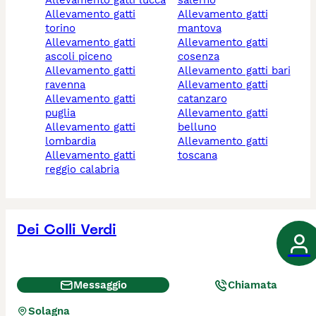
allevamento gatti lucca
salerno
allevamento gatti
allevamento gatti
torino
mantova
allevamento gatti
allevamento gatti
ascoli piceno
cosenza
allevamento gatti
allevamento gatti bari
ravenna
allevamento gatti
allevamento gatti
catanzaro
puglia
allevamento gatti
allevamento gatti
belluno
lombardia
allevamento gatti
allevamento gatti
toscana
reggio calabria
Dei Colli Verdi
Messaggio
Chiamata
Solagna