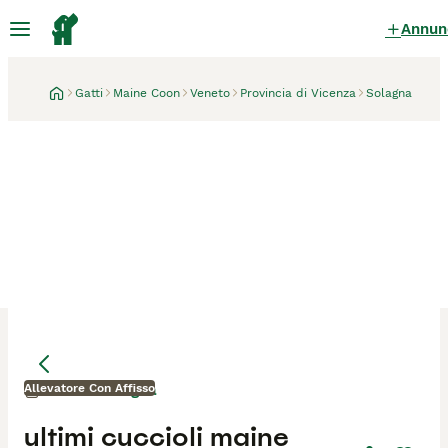
Annun
Gatti
Maine Coon
Veneto
Provincia di Vicenza
Solagna
Allevatore Con Affisso
Solagna
1 mese
Mamma
Mamma
ultimi cuccioli maine