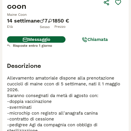
coon
Maine Coon
14 settimane
7
1
850 €
Età
Prezzo
Sesso
Messaggio
Chiamata
Risposte entro 1 giorno
Descrizione
Allevamento amatoriale dispone alla prenotazione 
cuccioli di maine ccon di 5 settimane, nati il 1 maggio 
2026. 

Saranno consegnati da metà di agosto con: 

-doppia vaccinazione 

-sverminati

-microchip con registro all'anagrafa canina

-contratto di cessione

-pedigree Agi da compagnia con obbligo di 
sterilizzazione
