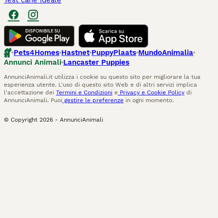
Test cane ideale
Pets4Homes
Hastnet
PuppyPlaats
MundoAnimalia
Annunci Animali
Lancaster Puppies
AnnunciAnimali.it utilizza i cookie su questo sito per migliorare la tua
esperienza utente. L'uso di questo sito Web e di altri servizi implica
l'accettazione dei
Termini e Condizioni
e
Privacy e Cookie Policy
di
AnnunciAnimali. Puoi
gestire le preferenze
in ogni momento.
© Copyright
2026
-
AnnunciAnimali