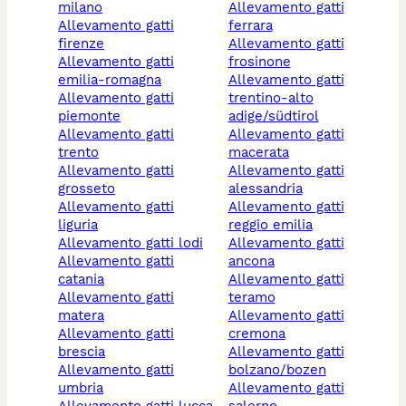
milano
allevamento gatti
allevamento gatti
ferrara
firenze
allevamento gatti
allevamento gatti
frosinone
emilia-romagna
allevamento gatti
allevamento gatti
trentino-alto
piemonte
adige/südtirol
allevamento gatti
allevamento gatti
trento
macerata
allevamento gatti
allevamento gatti
grosseto
alessandria
allevamento gatti
allevamento gatti
liguria
reggio emilia
allevamento gatti lodi
allevamento gatti
allevamento gatti
ancona
catania
allevamento gatti
allevamento gatti
teramo
matera
allevamento gatti
allevamento gatti
cremona
brescia
allevamento gatti
allevamento gatti
bolzano/bozen
umbria
allevamento gatti