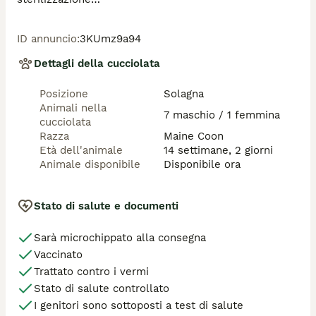
I genitori sono essenti delle malattie genetiche come 
ID annuncio
:
3KUmz9a94
HCM e PDK. 

Dettagli della cucciolata
Cresciuti in ambiente familiare strettamente con la 
famiglia e con i nostri cani e altri pelosi. 

Posizione
Solagna
Animali nella
Per ulteriori informazioni contattateci via whatsapp è 
7 maschio / 1 femmina
cucciolata
gradita una breve presentazione. 

Razza
Maine Coon
Età dell'animale
14 settimane, 2 giorni
NO perditempo o curiosi
Animale disponibile
Disponibile ora
Stato di salute e documenti
Sarà microchippato alla consegna
Vaccinato
Trattato contro i vermi
Stato di salute controllato
I genitori sono sottoposti a test di salute