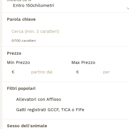
Distanza da te
Leggi la
nostra pagina di consigli sul Scottish
per
informazioni su questa razza di cane.
Parola chiave
0/100 caratteri
Prezzo
Abbiamo trovato 0 Scottish Fold Gatti in
vendita a Uri.
Min Prezzo
Max Prezzo
Se ti interessa esattamente questa ricerca Salva la tua 
€
€
ricerca e attendi il risultato perfetto:
Salva ricerca
Filtri popolari
Allevatori con Affisso
FAQ
Gatti registrati GCCF, TICA o FIFe
Sesso dell'animale
Quanto costa un gattino