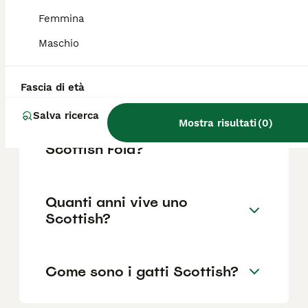
Scottish?
Femmina
Un esemplare di Scottish Fold di razza può
Maschio
costare intorno ai 1.000 euro. La razza è
molto apprezzata per il suo aspetto
dolcissimo.
Fascia di età
Salva ricerca
Mostra risultati
(
0
)
Quali sono i difetti del gatto
Scottish Fold?
Quanti anni vive uno
Scottish?
Come sono i gatti Scottish?