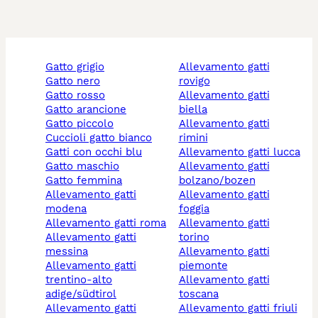
gatto grigio
allevamento gatti
gatto nero
rovigo
gatto rosso
allevamento gatti
gatto arancione
biella
gatto piccolo
allevamento gatti
cuccioli gatto bianco
rimini
gatti con occhi blu
allevamento gatti lucca
gatto maschio
allevamento gatti
gatto femmina
bolzano/bozen
allevamento gatti
allevamento gatti
modena
foggia
allevamento gatti roma
allevamento gatti
allevamento gatti
torino
messina
allevamento gatti
allevamento gatti
piemonte
trentino-alto
allevamento gatti
adige/südtirol
toscana
allevamento gatti
allevamento gatti friuli