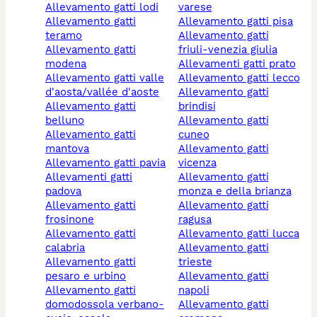
allevamento gatti lodi
varese
allevamento gatti
allevamento gatti pisa
teramo
allevamento gatti
allevamento gatti
friuli-venezia giulia
modena
allevamenti gatti prato
allevamento gatti valle
allevamento gatti lecco
d'aosta/vallée d'aoste
allevamento gatti
allevamento gatti
brindisi
belluno
allevamento gatti
allevamento gatti
cuneo
mantova
allevamento gatti
allevamento gatti pavia
vicenza
allevamenti gatti
allevamento gatti
padova
monza e della brianza
allevamento gatti
allevamento gatti
frosinone
ragusa
allevamento gatti
allevamento gatti lucca
calabria
allevamento gatti
allevamento gatti
trieste
pesaro e urbino
allevamento gatti
allevamento gatti
napoli
domodossola verbano-
allevamento gatti