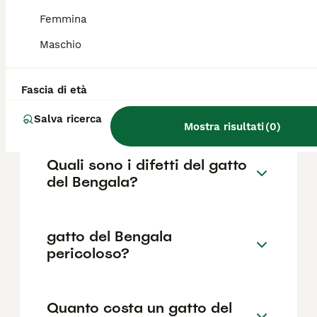
Bengala?
Femmina
Il prezzo di acquisto di un gatto Bengala con
Maschio
pedigree varia tra 1.000 e 3.500 euro, con
differenze legate all'albero genealogico dei
genitori e al sesso. Le spese di
Fascia di età
mantenimento annuale si aggirano tra i 400
e i 600 euro.
Salva ricerca
Mostra risultati
(
0
)
Quali sono i difetti del gatto
del Bengala?
gatto del Bengala
pericoloso?
Quanto costa un gatto del