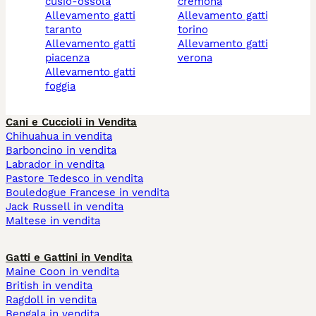
cusio-ossola
cremona
allevamento gatti
allevamento gatti
taranto
torino
allevamento gatti
allevamento gatti
piacenza
verona
allevamento gatti
foggia
Cani e Cuccioli in Vendita
Chihuahua in vendita
Barboncino in vendita
Labrador in vendita
Pastore Tedesco in vendita
Bouledogue Francese in vendita
Jack Russell in vendita
Maltese in vendita
Gatti e Gattini in Vendita
Maine Coon in vendita
British in vendita
Ragdoll in vendita
Bengala in vendita