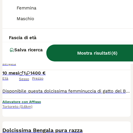
Femmina
Cerchi un felino straordinario, affascinante e pieno di energia? Questi meravigliosi cuccioli di gatto del Bengala (Bengal) è pronti a portare gioia, eleganza e un pizzico di "vita selvaggia" (ma super affettuosi!) nella tua vita. Maschio e femmina Mantello: Brown/Spotted, Snow Lynx con un contrasto magnifico e la tipica lucentezza "glitter" della razza. Carattere: dolce, estremamente intelligente, curiosi e giocherelloni. Amano la compagnia e i giochi interattivi. Zona: Abruzzo Tortoreto solo veri amanti degli animali.
Maschio
Allevatore con Affisso
Tortoreto
(0.6km)
3
Fascia di età
Gattina Bengala dolcissima
Salva ricerca
Mostra risultati
(
6
)
Bengala
10 mesi
1
1
400 €
Età
Prezzo
Sesso
Disponibile questa dolcissima femminuccia di gatto del Bengala bellissima sia nel carattere che nell'aspetto. È affettuosa, giocosa e si affeziona subito alle persone Ottimo salute, vaccinata, sterilizzata Cerco una famiglia che possa darle tutto l'amore che merita. Prezzo: 400
Allevatore con Affisso
Tortoreto
(0.6km)
8
Dolcissima Bengala pura razza