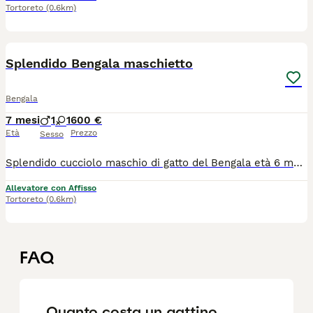
Tortoreto
(0.6km)
4
Splendido Bengala maschietto
Bengala
7 mesi
1
1
600 €
Età
Prezzo
Sesso
Splendido cucciolo maschio di gatto del Bengala età 6 mesi dal carattere eccezionale dolce ed equilibrato e dalla colorazione particolarmente rara e pregiata. Il piccolo presenta un manto brillante e occhi di un verde intenso che lasciano senza fiato. In casa si dimostra affettuoso e curioso, mentre all'esterno esplora con sicurezza e tranquillità. Adatto sia alla vita indoor che outdoor Aspetto selvaggio, anima domestica Le foto parlano da sole - questo cucciolo è un vero gioiello!
Allevatore con Affisso
Tortoreto
(0.6km)
FAQ
Quanto costa un gattino