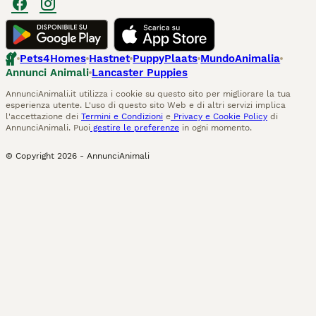
Pets4Homes
Hastnet
PuppyPlaats
MundoAnimalia
Annunci Animali
Lancaster Puppies
AnnunciAnimali.it utilizza i cookie su questo sito per migliorare la tua
esperienza utente. L'uso di questo sito Web e di altri servizi implica
l'accettazione dei
Termini e Condizioni
e
Privacy e Cookie Policy
di
AnnunciAnimali. Puoi
gestire le preferenze
in ogni momento.
© Copyright
2026
-
AnnunciAnimali