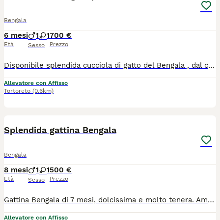
Bengala
6 mesi
1
1
700 €
Età
Prezzo
Sesso
Disponibile splendida cucciola di gatto del Bengala , dal carattere dolcissimo e affettuoso. È una gattina curiosa e socievole e abituata alla vita in famiglia. Vaccinata e in ottima salute, cerca una famiglia amorevole che possa offrirle attenzioni, coccole e un ambiente sereno dove crescere felice. La sua splendida livrea Brown Spotted e il suo carattere dolce la rendono una compagna speciale
Allevatore con Affisso
Tortoreto
(0.6km)
4
Splendida gattina Bengala
Bengala
8 mesi
1
1
500 €
Età
Prezzo
Sesso
Gattina Bengala di 7 mesi, dolcissima e molto tenera. Ama le coccole. Educata, pulita e rispettosa degli spazi. Ottimo salute vaccinata, sterilizzata Cerco per lei una famiglia amorevole, senza altri animali in casa, che possa dedicarle attenzioni e affetto Il pedigree, microchip su richiesta
Allevatore con Affisso