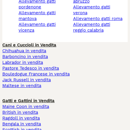
allevamento gatti
abruzzo
pordenone
allevamento gatti
allevamento gatti
verona
mantova
allevamento gatti roma
allevamento gatti
allevamento gatti
vicenza
reggio calabria
Cani e Cuccioli in Vendita
Chihuahua in vendita
Barboncino in vendita
Labrador in vendita
Pastore Tedesco in vendita
Bouledogue Francese in vendita
Jack Russell in vendita
Maltese in vendita
Gatti e Gattini in Vendita
Maine Coon in vendita
British in vendita
Ragdoll in vendita
Bengala in vendita
Scottish in vendita