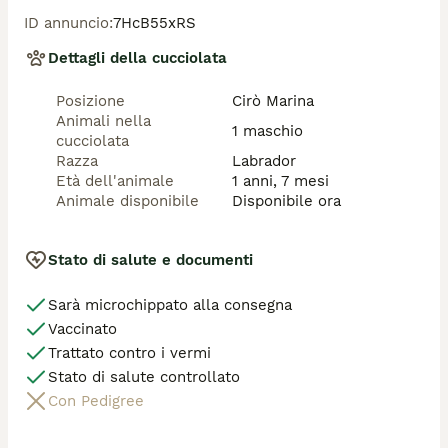
ID annuncio
:
7HcB55xRS
Rolly merita una famiglia vera, che gli regali amore e 
libertà.

Dettagli della cucciolata
 chippato e vaccinato.

Posizione
Cirò Marina
🐶Nome Rolly

Animali nella
Nato 01/25

1 maschio
cucciolata
Taglia grande

Razza
Labrador
Carattere dolcissimo

Età dell'animale
1 anni, 7 mesi
Compatibile con tutti
Animale disponibile
Disponibile ora
Stato di salute e documenti
Sarà microchippato alla consegna
Vaccinato
Trattato contro i vermi
Stato di salute controllato
Con Pedigree