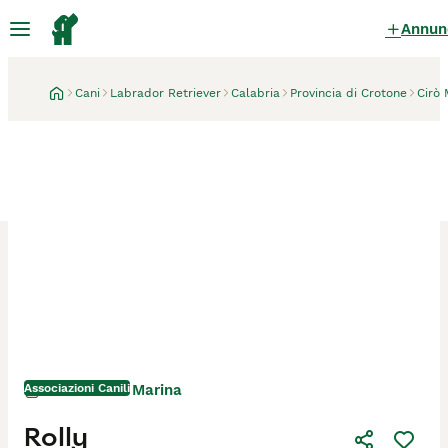
Annun
Cani
Labrador Retriever
Calabria
Provincia di Crotone
Cirò 
Associazioni Canili
Cirò Marina
1 mese
Rolly