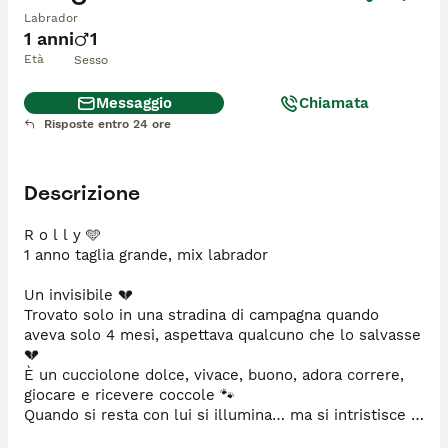
Labrador
1 anni
1
Età
Sesso
Messaggio
Chiamata
Risposte entro 24 ore
Descrizione
R o l l y 🩵

1 anno taglia grande, mix labrador

Un invisibile 💔

Trovato solo in una stradina di campagna quando 
aveva solo 4 mesi, aspettava qualcuno che lo salvasse 
💔

È un cucciolone dolce, vivace, buono, adora correre, 
giocare e ricevere coccole 🐾

Quando si resta con lui si illumina… ma si intristisce 
ogni volta che andiamo via 😢
