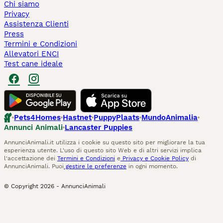
Chi siamo
Privacy
Assistenza Clienti
Press
Termini e Condizioni
Allevatori ENCI
Test cane ideale
Pets4Homes
Hastnet
PuppyPlaats
MundoAnimalia
Annunci Animali
Lancaster Puppies
AnnunciAnimali.it utilizza i cookie su questo sito per migliorare la tua
esperienza utente. L'uso di questo sito Web e di altri servizi implica
l'accettazione dei
Termini e Condizioni
e
Privacy e Cookie Policy
di
AnnunciAnimali. Puoi
gestire le preferenze
in ogni momento.
© Copyright
2026
-
AnnunciAnimali