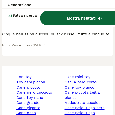
Generazione
Jack Russell & Meticcio Ibrido
Salva ricerca
Mostra risultati
(
4
)
7 settimane
5
150 €
Età
Prezzo
Sesso
Cinque bellissimi cuccioli di jack russell tutte e cinque femminucce incroci di due mesi di vita vicino Campobasso
Motta Montecorvino
(101.1km)
cani toy
cane mini toy
toy cani piccoli
cani a pelo corto
cane piccolo
cane toy bianco
cane nero cucciolo
cane piccola taglia
cane toy nano
bianco
cane grande
addestrato cuccioli
cane gigante
cane pelo lungo nero
cane nano
cane pelo lungo