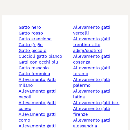
gatto nero
allevamento gatti
gatto rosso
vercelli
gatto arancione
allevamento gatti
gatto grigio
trentino-alto
gatto piccolo
adige/südtirol
cuccioli gatto bianco
allevamento gatti
gatti con occhi blu
cosenza
gatto maschio
allevamento gatti
gatto femmina
teramo
allevamento gatti
allevamento gatti
milano
palermo
allevamento gatti
allevamento gatti
napoli
latina
allevamento gatti
allevamento gatti bari
cuneo
allevamento gatti
allevamento gatti
firenze
como
allevamento gatti
allevamento gatti
alessandria