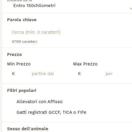
Distanza da te
Leggi la
nostra pagina di consigli sul Scottish
per
informazioni su questa razza di cane.
Parola chiave
0/100 caratteri
Prezzo
Abbiamo trovato 0 Scottish Fold Gatti in
vendita a Roma.
Min Prezzo
Max Prezzo
Se ti interessa esattamente questa ricerca Salva la tua 
€
€
ricerca e attendi il risultato perfetto:
Salva ricerca
Filtri popolari
Allevatori con Affisso
FAQ
Gatti registrati GCCF, TICA o FIFe
Sesso dell'animale
Quanto costa un gattino