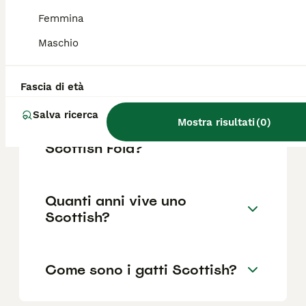
Scottish?
Femmina
Un esemplare di Scottish Fold di razza può
Maschio
costare intorno ai 1.000 euro. La razza è
molto apprezzata per il suo aspetto
dolcissimo.
Fascia di età
Salva ricerca
Mostra risultati
(
0
)
Quali sono i difetti del gatto
Scottish Fold?
Quanti anni vive uno
Scottish?
Come sono i gatti Scottish?