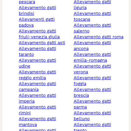
pescara
allevamento gatti
allevamento gatti
liguria
brindisi
allevamento gatti
allevamenti gatti
toscana
padova
allevamento gatti
allevamento gatti
salerno
friuli-venezia giulia
allevamento gatti roma
allevamento gatti asti
allevamento gatti
allevamento gatti
ancona
taranto
allevamento gatti
allevamento gatti
emilia-romagna
udine
allevamento gatti
allevamento gatti
verona
reggio emilia
allevamento gatti
allevamento gatti
foggia
campania
allevamento gatti
allevamento gatti
brescia
imperia
allevamento gatti
allevamento gatti
parma
rimini
allevamento gatti
allevamento gatti
belluno
mantova
allevamento gatti
allevamento gatti
trento