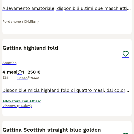
Allevamento amatoriale, disponibili ultimi due maschietti fold, verranno ceduti con libretto sanitario, vaccino trivalente, sverminati, con microchip, svezzati, e all uso della lettiera e tira graffi per maggiori informazioni contattate su whatsapp al 3896635342 o seguite la pagina di Facebook Schottish che passione
Pordenone
(134.5km)
5
1
Gattina highland fold
Scottish
4 mesi
1
250 €
Età
Prezzo
Sesso
Disponibile micia highland fold di quattro mesi, dal colore black smoke e occhi ambra. Ha manto vellutato e zampette nere. Viene ceduta con due vaccinazioni, sverminazione e visita veterinaria di controllo. Genitori testati per malattie infettive e genetiche. Molto affettuosa e incline alle fusa, è abituata a lettiera e tiragraffi.
Allevatore con Affisso
Vicenza
(57.4km)
4
1
Gattina Scottish straight blue golden