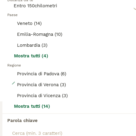
Distanza da te
Leggi la
nostra pagina di consigli sul Scottish
per
informazioni su questa razza di cane.
Paese
PRO
Veneto (14)
Emilia-Romagna (10)
Lombardia (3)
Mostra tutti (4)
Regione
Provincia di Padova (6)
23
Provincia di Verona (3)
Bellissimi cuccioli di scottish straight/fold
Provincia di Vicenza (3)
Mostra tutti (14)
Scottish
6 settimane
3
3
1200 €
Parola chiave
Età
Prezzo
Sesso