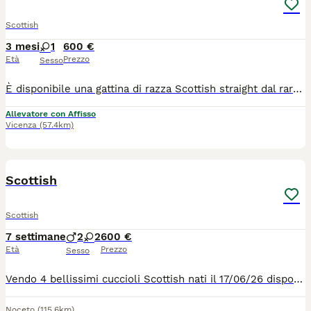
Scottish
3 mesi
1
600 €
Età
Prezzo
Sesso
È disponibile una gattina di razza Scottish straight dal raro colore Blue Golden shaded e occhi verde smeraldo, di tre mesi di età. Viene ceduta con pedigree da compagnia, una vaccinazione, sverminazione, visita veterinaria di controllo. I genitori, entrambi di colore Golden, sono stati testati per fiv Felv Pkd, hanno effettuato screening genetico e controllo ecocardiografico. La micina ha carattere equilibrato e tranquillo, è elegante e giocosa. Potrà andare nella sua nuova casa dopo metà agosto
Allevatore con Affisso
Vicenza
(57.4km)
4
1
Scottish
Scottish
7 settimane
2
2
600 €
Età
Prezzo
Sesso
Vendo 4 bellissimi cuccioli Scottish nati il 17/06/26 disponibili dal 20/08/26 2 maschi e due femmine … verranno ceduti dopo controllo veterinario , sverminazione e prima vaccinazione … i gattini sono visibili con possibilità già da ora di scegliere quello che più fa per voi … affrettatevi!!!
Noceto
(115.6km)