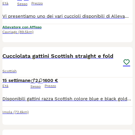
Età
Prezzo
Sesso
Vi presentiamo uno dei vari cuccioli disponibili di Allevamento Casa HD Von Panty 🐱 Tutti i nostri cuccioli vengono cresciuti per i primi mesi da noi affinché non raggiungono i 3 mesi d’età, momento a partire dal quale saranno pronti ad entrare a far parte della nuova famiglia. 🙋🏻‍♀️ Innamorarsi di questi cuccioli è molto facile. Per questo vi suggeriamo sempre di prenotare il cucciolo con largo anticipo. 🏠Venite a farci visita di persona presso il nostro Allevamento, sarà amore a prima vista ♥️ 💕Inoltre potremmo dialogare assieme per scoprire le vostre affinità con il cucciolo e darvi dei consigli per costruire una piacevole relazione felina. Ricordiamo che tutti i nostri cuccioli vengono ceduti con: 1) Contratto 2) libretto sanitario e Pedigree 3) Vaccinazioni e sverminazione 4) Microchip 5) Certificato di buona salute 6) Test genitori 7)Kit giochi e consigli comportamentali e alimentari per relazionarsi con il cucciolo I nostri cuccioli sono già educati al tiragraffi e all’uso della lettiera. Un animale è magia 👉 ci trovate a: 📍 36062 Villafranca di Verona in via Carlo Alberto, 44 📍42025 Corte Tegge Cavriago (RE) in Via Piero Gobetti,1 ☎️ prendete appuntamento telefonico al 348 4095905 oppure 340 0021208 https://allevamentocasahdvonbaunty.com Ciao 🐾 Milena, Larysa e Fausto 🐾
Allevatore con Affisso
Cavriago
(89.5km)
4
Cucciolata gattini Scottish straight e fold
Scottish
15 settimane
2
1
600 €
Età
Prezzo
Sesso
Disponibili gattini razza Scottish colore blue e black golden shaded. Occhi verdi. Una femmina Straight e due maschi Fold. Muniti di pedigree ministeriale, doppio vaccino, sverminazione, microchip, passaggio di proprietà e libretto sanitario. Genitori testati felv, fiv e pkd. Per info 3356236300
Imola
(72.6km)
4