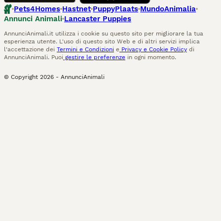
Pets4Homes
Hastnet
PuppyPlaats
MundoAnimalia
Annunci Animali
Lancaster Puppies
AnnunciAnimali.it utilizza i cookie su questo sito per migliorare la tua
esperienza utente. L'uso di questo sito Web e di altri servizi implica
l'accettazione dei
Termini e Condizioni
e
Privacy e Cookie Policy
di
AnnunciAnimali. Puoi
gestire le preferenze
in ogni momento.
© Copyright
2026
-
AnnunciAnimali