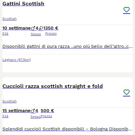
Gattini Scottish
Scottish
10 settimane
4
1
350 €
Età
Prezzo
Sesso
Disponibili gattini di pura razza ..uno più bello dell’altro..completamente tutti diversi ..abituati alla lettiera tira graffi e mangiano autonomamente ..cresciuti in casa con noi e nostri bimbi sono molto affettuosi..contattatemi per altre informazioni 😊
Legnaro
(47.1km)
18
Cuccioli razza scottish straight e fold
Scottish
15 settimane
4
500 €
Età
Prezzo
Sesso
Splendidi cuccioli Scottish disponibili – Bologna Disponibili splendidi cuccioli di Scottish, cresciuti in ambiente familiare con tanto amore e attenzione. I cuccioli nati il 21 aprile 2026, saranno ceduti solo dopo il compimento dell'età minima prevista dalla normativa, con: sverminazione effettuata; vaccinazioni in regola per l'età; visita veterinaria; libretto sanitario. Sono abituati al contatto con le persone, affettuosi, equilibrati e perfettamente socializzati. I genitori sono visibili e vengono allevati con cura. Su richiesta è possibile ricevere ulteriori foto e video dei cuccioli e dei genitori. È possibile venire a conoscerli senza impegno a Bologna. Per informazioni, foto, video o per fissare una visita, contattatemi in privato.