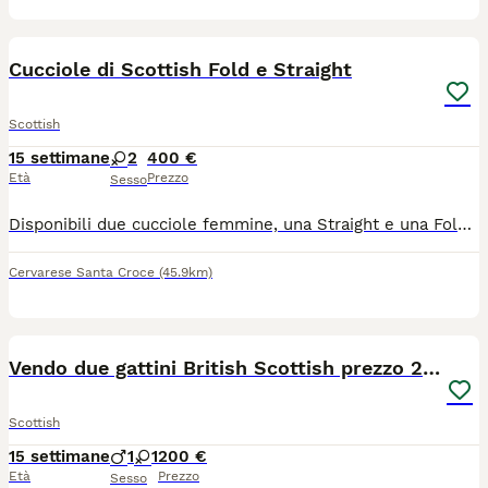
5
Cucciole di Scottish Fold e Straight
Scottish
15 settimane
2
400 €
Età
Prezzo
Sesso
Disponibili due cucciole femmine, una Straight e una Fold. Nate da genitori entrambi di mia proprietà, sono già indipendenti e molto affettuose. Verranno cedute vaccinate e sverminate.
Cervarese Santa Croce
(45.9km)
9
Vendo due gattini British Scottish prezzo 200euro
Scottish
15 settimane
1
1
200 €
Età
Prezzo
Sesso