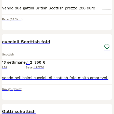
Vendo due gattini British Scottish prezzo 200 euro .... ............ Tel. Wattap 3276617173
Este
(24.2km)
5
cuccioli Scottish fold
Scottish
13 settimane
2
350 €
Età
Prezzo
Sesso
vendo bellissimi cuccioli di scottish fold molto amorevoli e coccoloni. saranno pronti per la prima settimana di luglio e vengono ceduti già sverminati, con prima vaccinazione, libretto sanitario e abituati ad usare la lettiera in autonomia, che aspetti? prenota ora il tuo pelosino. per ulteriori foto o info scrivimi in privato
Rovigo
(18km)
13
Gatti schottish