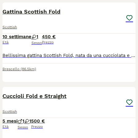
Gattina Scottish Fold
Scottish
10 settimane
1
450 €
Età
Prezzo
Sesso
Bellissima gattina Scottish Fold, nata da una cucciolata e ultima rimasta. È dolcissima, molto giocherellona, già svezzata e sta imparando a usare la lettiera. Nata il 22 maggio, sarà pronta per raggiungere la sua nuova famiglia tra una settimana. Prezzo: 450 Mamma e papà visibili Vaccinazioni a carico dell’acquirente Cerco una famiglia che la accolga con amore e che sia composta da persone realmente interessate e amanti degli animali. Per maggiori informazioni, foto o per fissare una visita, contattatemi in privato.
Brescello
(86.5km)
9
1
Cuccioli Fold e Straight
Scottish
5 mesi
1
1
500 €
Età
Prezzo
Sesso