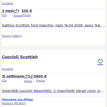
Scottish
3 mesi
1
550 €
Età
Prezzo
Sesso
Gattino Scottish fold maschio, nato 16.04.2026, peso 1kg, fatto 2 sverminazione e vaccino senza pedigree, ma è razza pura. Mamma e babbo sono scottish entrambi. Con grande cura cerco una nuova casa per il mio meraviglioso Scottish Fold maschio. È un gatto dolce, affettuoso e abituato alla vita in casa, ideale per chi desidera un compagno tranquillo e coccolone. Verrà affidato solo a persone serie e amanti degli animali, che possano garantirgli tanto affetto e le attenzioni che merita.
Rimini
(138km)
9
Cuccioli Scottish
Scottish
15 settimane
2
5
800 €
Età
Prezzo
Sesso
Splendidi cuccioli disponibili. 2 maschietti tigrati color crema 2 femminucce grigie bicolo (una femmina con solo una macchietta sulla zampa) 2 femminucce tigrate 1 femminuccia tigrata bicolor (una macchia sulla fronte) Possibilità di consegna dopo le ferie Prezzo simbolico per mandare avanti l’annuncio, verrà tutto spiegato via chat Rispondo su whatsapp al numero 3485174507
Allevatore con Affisso
Modena
(65.6km)