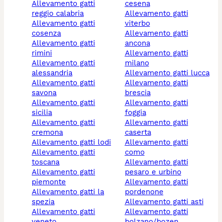
allevamento gatti
cesena
reggio calabria
allevamento gatti
allevamento gatti
viterbo
cosenza
allevamento gatti
allevamento gatti
ancona
rimini
allevamento gatti
allevamento gatti
milano
alessandria
allevamento gatti lucca
allevamento gatti
allevamento gatti
savona
brescia
allevamento gatti
allevamento gatti
sicilia
foggia
allevamento gatti
allevamento gatti
cremona
caserta
allevamento gatti lodi
allevamento gatti
allevamento gatti
como
toscana
allevamento gatti
allevamento gatti
pesaro e urbino
piemonte
allevamento gatti
allevamento gatti la
pordenone
spezia
allevamento gatti asti
allevamento gatti
allevamento gatti
veneto
bolzano/bozen