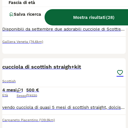
Fascia di età
Scottish
11 settimane
3
1000 €
Salva ricerca
Mostra risultati
(
28
)
Età
Prezzo
Sesso
Disponibili da settembre due adorabili cucciole dí Scottish. Sono coccolose ,giocherellone pronte per offrire il loro amore e con tanta voglia di conoscere il mondo. Il prezzo è indicativo perché varia in base allo scopo dell’acquisto.
Galliera Veneta
(74.6km)
4
1
cucciola di scottish straigh+kit
Scottish
4 mesi
1
500 €
Età
Prezzo
Sesso
vendo cucciola di quasi 5 mesi di scottish straight, dolcissima,bravissima e molto buffa, ottima per la compagnia. inoltre oltre alla gattina verrano ceduti una cuccia morbida,una lettiera chiusa e 2 trasportino (1 morbido e uno rigido) e vari giochi
Carpaneto Piacentino
(139.9km)