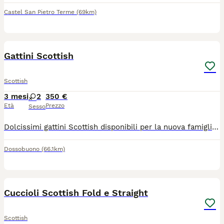
Castel San Pietro Terme
(69km)
6
Gattini Scottish
Scottish
3 mesi
2
350 €
Età
Prezzo
Sesso
Dolcissimi gattini Scottish disponibili per la nuova famiglia, sono molto adorabili e giocherellone , usano la lettiera e mangiano da soli, amano tantissimo stare nella compagnia delle persone,
Dossobuono
(66.1km)
40
Cuccioli Scottish Fold e Straight
Scottish