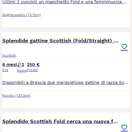
Ultimi 2 cuccioli un maschietto Fold e una femminuccia Straight già svezzati abituati sia alla lettiera sia al tiragraffi si consegnano con libretto sanitario, 2 vaccinazioni e 2 sverminature più certificato di buona salute. Mamma Highland Fold, Papà Brithish Shorthair di nostra proprietà visibili e testati Fiv Felv e Pdk. Micetti dolci ed affettuosi adatti per una vita casalinga
Bagnacavallo
(73.7km)
5
Splendide gattine Scottish (Fold/Straight) 6 mesi
Scottish
6 mesi
2
250 €
Età
Prezzo
Sesso
Disponibili a Brescia due meravigliose gattine di razza Scottish di 6 месяцев (una Scottish Fold dalle adorabili orecchie piegate e una Scottish Straight). Sono cresciute in casa, circondate da affetto, e hanno un carattere straordinario: sono incredibilmente dolci, amano le coccole, giocherellone ma allo stesso tempo molto educate e tranquille. Abbituate perfettamente all'uso della lettiera e del tiragraffi.
Rovato
(134.1km)
5
Splendido Scottish Fold cerca una nuova famiglia