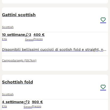
9
1
Gattini scottish
Scottish
10 settimane
3
400 €
Età
Prezzo
Sesso
Disponibili bellissimi cuccioli di scotish fold e straight, nati il 22/05/2026. I piccoli sono cresciuti in ambiente domestico, abituati al contatto umano, puliti e giocosi.Svezzati e già educati all'uso della lettiera.Genitori testati negativi per FCoV, FIV e FeLV.
Campodarsego
(59.7km)
4
1
Schottish fold
Scottish
4 settimane
2
900 €
Età
Prezzo
Sesso