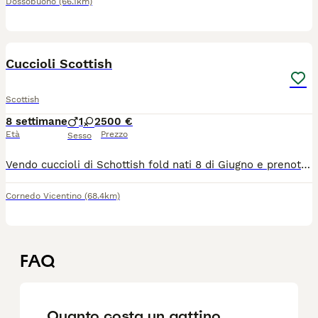
Dossobuono
(66.1km)
9
Cuccioli Scottish
Scottish
8 settimane
1
2
500 €
Età
Prezzo
Sesso
Vendo cuccioli di Schottish fold nati 8 di Giugno e prenotabili da ora disponibili il 10 di Agosto circa
Cornedo Vicentino
(68.4km)
FAQ
Quanto costa un gattino