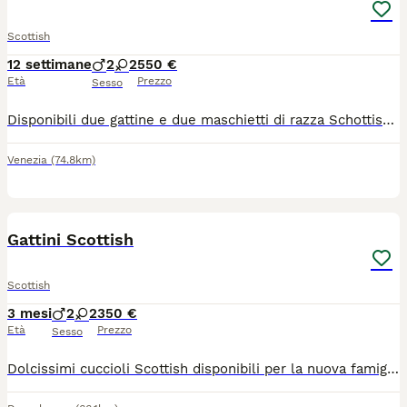
Scottish
12 settimane
2
2
550 €
Età
Prezzo
Sesso
Disponibili due gattine e due maschietti di razza Schottish. No Pedigree. Sono nati il 12 maggio. Vengono ceduti vaccinati, sverminate e con il libretto sanitario del Medico Veterinario. Vanno già sulla lettiera. Si cedono a partire dal 12 agosto.
Venezia
(74.8km)
7
1
Gattini Scottish
Scottish
3 mesi
2
2
350 €
Età
Prezzo
Sesso
Dolcissimi cuccioli Scottish disponibili per la nuova famiglia ,mangiano da soli e usano la lettiera, Sono molto adorabili e giocherellone Amano stare nella compagnia delle persone Sono già sterminati Per informazioni e foto, scrivetemi