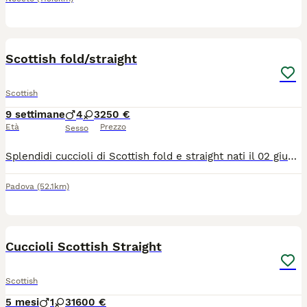
11
2
Scottish fold/straight
Scottish
9 settimane
4
3
250 €
Età
Prezzo
Sesso
Splendidi cuccioli di Scottish fold e straight nati il 02 giugno 2026 cercano famiglia! Mamma Scottish fold blu e papà Scottish straight longhair sono entrambi di nostra proprietà, sanissimi e visionabili con i vostri occhi. I genitori sono sverminati e vacciniti, con libretto sanitario, con test FIV e FELV negativi. I cuccioli - svezzati, sverminati, sono già abituati a lettiera e tiragraffi, a stare con altri animali e con bambini se anche molto piccoli. Chiamateci e saremo felici di darci tutte le informazioni che desiderate.
Padova
(52.1km)
26
Cuccioli Scottish Straight
Scottish
5 mesi
1
3
1600 €