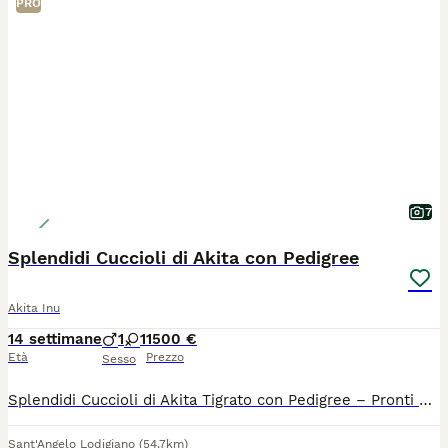
PRO
7
Splendidi Cuccioli di Akita con Pedigree
Akita Inu
14 settimane
1
1
1500 €
Età
Prezzo
Sesso
Splendidi Cuccioli di Akita Tigrato con Pedigree – Pronti per una Nuova Famiglia! 🐾 Il 1° maggio la nostra famiglia si è arricchita con la nascita di due meravigliosi cuccioli: un maschietto e una femminuccia. Cresciuti con amore e cura, tra pochissimo saranno pronti a portare la stessa gioia in una nuova casa. I piccoli verranno consegnati muniti di: Pedigree ufficiale 📜 Microchip inserito 📍 Vaccinazioni e profilassi complete per l'età 🩺 Cerchiamo per loro persone responsabili e davvero amanti della razza. Se pensi di essere la famiglia giusta, saremo felici di darti tutte le informazioni. Per dettagli e contatti: Chiama il pomeriggio, dalle 15:00 alle 19:00, e chiedi di Sabrina.
Sant'Angelo Lodigiano
(54.7km)