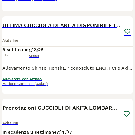
12
ULTIMA CUCCIOLA DI AKITA DISPONIBILE LOMBARDIA
Akita Inu
9 settimane
2
5
Età
Sesso
Allevamento Shinsei Kensha, riconosciuto ENCI, FCI e Akiho. Ultima femminuccia disponibile nata il 2 giugno 2026 . La cucciola sarà pronta per la sua nuova famiglia dal primo week end di agosto, al compimento dei 60 giorni di vita con pedigree ENCI, Microchip, libretto sanitario, vaccinazione, sverminazione, certificato di buona salute, passaggio di proprietà, iscrizione all'anagrafe canina e puppy kit. Vi aspettiamo nel nostro allevamento a Mariano Comense. Id madre LO23175348 Per info e appuntamenti 3336324449 - 3332144258
Allevatore con Affisso
Mariano Comense
(0.6km)
16
Prenotazioni CUCCIOLI DI AKITA LOMBARDIA
Akita Inu
In scadenza 2 settimane
4
7