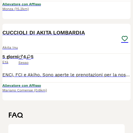
Allevatore con Affisso
Monza
(15.2km)
17
1
CUCCIOLI DI AKITA LOMBARDIA
Akita Inu
5 giorni
4
5
Età
Sesso
ENCI, FCI e Akiho. Sono aperte le prenotazioni per la nostra prossima cucciolata che nascerà nel mese di agosto 2026. I cuccioli saranno pronti per le nuove famiglie a partire dai 60 giorni di vita con pedigree ENCI, Microchip, libretto sanitario, vaccinazione, sverminazione, certificato di buona salute, passaggio di proprietà, iscrizione all'anagrafe canina e puppy kit. Vi aspettiamo nel nostro allevamento a Mariano Comense per vedere tutti i nostri esemplari di persona. Id madre LO21161920 Per info e appuntamenti 3336324449 - 3332144258
Allevatore con Affisso
Mariano Comense
(0.6km)
FAQ