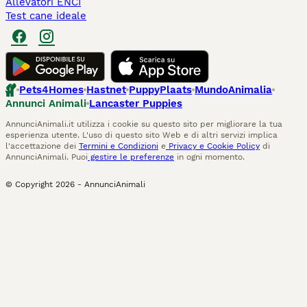
Allevatori ENCI
Test cane ideale
Pets4Homes
Hastnet
PuppyPlaats
MundoAnimalia
Annunci Animali
Lancaster Puppies
AnnunciAnimali.it utilizza i cookie su questo sito per migliorare la tua
esperienza utente. L'uso di questo sito Web e di altri servizi implica
l'accettazione dei
Termini e Condizioni
e
Privacy e Cookie Policy
di
AnnunciAnimali. Puoi
gestire le preferenze
in ogni momento.
© Copyright
2026
-
AnnunciAnimali