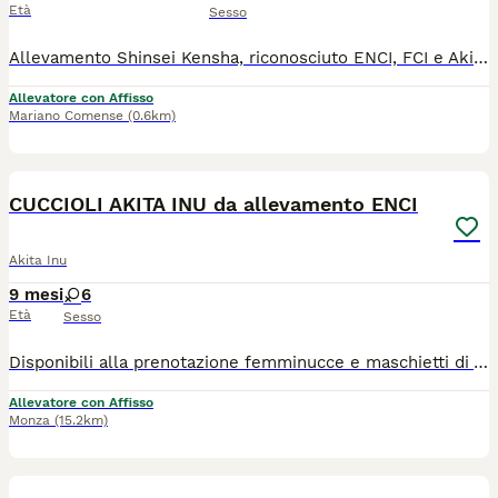
Età
Sesso
Allevamento Shinsei Kensha, riconosciuto ENCI, FCI e Akiho. Sono aperte le prenotazioni per la nostra prossima cucciolata che nascerà a fine agosto 2026. I cuccioli saranno pronti per le nuove famiglie a partire dai 60 giorni di vita con pedigree ENCI, Microchip, libretto sanitario, vaccinazione, sverminazione, certificato di buona salute, passaggio di proprietà, iscrizione all'anagrafe canina e puppy kit. Vi aspettiamo nel nostro allevamento a Mariano Comense per vedere tutti i nostri esemplari di persona. Id madre LO24116831 Per info e appuntamenti 3336324449 - 3332144258
Allevatore con Affisso
Mariano Comense
(0.6km)
9
CUCCIOLI AKITA INU da allevamento ENCI
Akita Inu
9 mesi
6
Età
Sesso
Disponibili alla prenotazione femminucce e maschietti di Akita, che nasceranno a settembre 2026 Per informazioni contattateci, anche su whatsapp al 3332410442. Genitori entrambi esenti da displasia ad anca, gomito, spalla, spongilosi e linea dorsale negativa, negativi anche alle oculopatie, testati per l'amelogenesi (malattia dei denti), caratterialmente molto equilibrati con test di valutazione caratteriale supertato. Siete i benvenuti nel venire a trovarci per conoscere noi, i nostri akita e il nostro modo di allevare.
Allevatore con Affisso
Monza
(15.2km)
8