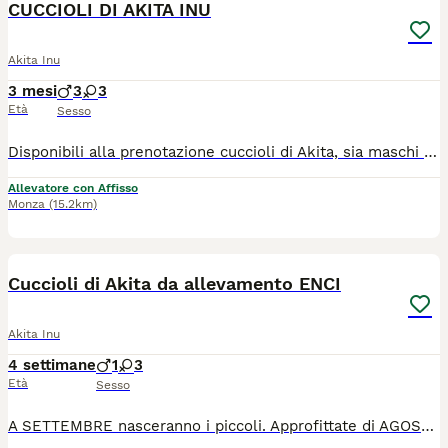
CUCCIOLI DI AKITA INU
Akita Inu
3 mesi
3
3
Età
Sesso
Disponibili alla prenotazione cuccioli di Akita, sia maschi che femmine. Nascita prevista per settembre 2026! Genitori entrambi esenti ufficialmente da displasia ad anca, gomito e spalla, negativi alle oculopatie, testati per la amelogenesi (malattia dei denti), con ottimo carattere. I cuccioli avranno naturalmente il pedigree e saranno ceduti con i vaccini, microchip, passaggio di proprietà registrato in anagrafica canina, certificazione di buona salute, puppy kit e tanto altro. Siamo un allevamento riconosciuto ENCI dedito alla sola razza Akita. Scrivici su WhatsApp per venire a trovarci. Ci troviamo in provincia di Monza in Lombardia. Sui social FB e IG trovate la nostra pagina con molte foto e video, anche delle varie attività che svolgiamo con le famiglie dei nostri Akita Doragon no Kokoro Kensha I cuccioli nati nel nostro allevamento crescono in un ambiente ricco di stimoli, curiamo molto la loro socializzazione nella primissima fase di crescita, in modo da porre basi solide su cui le famiglie potranno iniziare a costruire serenamente la loro vita con il cucciolo. I cuccioli crescono inoltre non solo con la mamma, ma con la presenza di altri Akita competenti ed equilibrati, appendendo da loro il giusto modo di porsi, acquisendo una buona competenza nella comunicazione con i propri simili. Siete i benvenuti nel venire a trovarci senza alcun impegno in modo da poter vedere di persona il nostro modo di allevare, conoscere noi, i nostri Akita e poter rispondere a tutte le vostre domande e curiosità sulla razza.
Allevatore con Affisso
Monza
(15.2km)
10
Cuccioli di Akita da allevamento ENCI
Akita Inu
4 settimane
1
3
Età
Sesso
A SETTEMBRE nasceranno i piccoli. Approfittate di AGOSTO per venire a trovarci presso il nostro allevamento ENCI sito in Lombardia in provincia di Monza. Per informazioni e appuntamenti contattateci in chat o anche tramite whatsapp. Ci trovate anche sui social come Doragon allevamento Akita