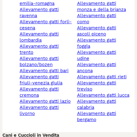
emilia-romagna
allevamento gatti
allevamento gatti
monza e della brianza
ravenna
allevamento gatti
allevamento gatti forlì-
como
cesena
allevamento gatti
allevamento gatti
ascoli piceno
lombardia
allevamento gatti
allevamento gatti
foggia
trento
allevamento gatti
allevamento gatti
udine
bolzano/bozen
allevamento gatti
allevamento gatti bari
ancona
allevamento gatti
allevamento gatti rieti
friuli-venezia giulia
allevamento gatti
allevamento gatti
treviso
cremona
allevamento gatti lucca
allevamento gatti lazio
allevamento gatti
allevamento gatti
calabria
livorno
allevamento gatti
bergamo
Cani e Cuccioli in Vendita