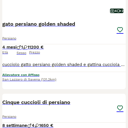
4
2
gato persiano golden shaded
Persiano
4 mesi
1
1
1200 €
Età
Prezzo
Sesso
cucciolo gatto persiano golden shaded e gattina cucciola persiana golden shaded da prestigioso allevamento , pedigree Anfi gatti nati il 17 marzo 2026 sono sottoposti a controlli sanitari trattamenti anti funghi pulci e vermi i genitori sono testati contro le principali malattie mangiano cibo di qualità ed integratori . seguiamo le famiglie che prendono i ns gatti durante tutta la vita del micio per indicazioni su alimentazione e condigli di gestione e sanitari. Non fatevi fuor viare da chi cede senza vaccini ne controlli sanitari i gatti vanno tenuti bene e curati e ci insegneremo come farlo al meglio. Pluriennale esperienza , gatti figli di campioni da esposizione pluripremiati
Allevatore con Affisso
San Lazzaro di Savena
(131.2km)
18
Cinque cuccioli di persiano
Persiano
8 settimane
4
1
650 €