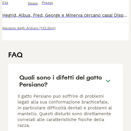
Età
Prezzo
Sesso
Hegrid, Albus, Fred, George e Minerva cercano casa! Disponibile cucciolata di cinque gattini persiani nati il 11/06. Quattro maschietti ed una femminuccia, verranno ceduti a compimento dell'età adeguata con doppia vaccinazione, sverminazione e libretto sanitario in regola. Genitori visibili e testati FIV/FELV negativi. Crescono liberi in ambiente familiare, ben socializzati e a contatto con altri animali. Per venirli a conoscere, per informazioni o altre foto e/o video non esitate a contattarmi al 3519782275 tramite WHATSAPP.
Neviano degli Arduini
(133.2km)
FAQ
Quali sono i difetti del gatto
Persiano?
Il gatto Persiano può soffrire di problemi
legati alla sua conformazione brachicefale,
in particolare difficoltà dentali e problemi al
mantello. Questi disturbi sono direttamente
correlati alle caratteristiche fisiche della
razza.