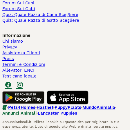
Forum Sui Cani
Forum Sui Gatti
Quiz: Quale Razza di Cane Scegliere
Quiz: Quale Razza di Gatto Scegliere
Informazione
Chi siamo
Privacy
Assistenza Clienti
Press
Termini e Condizioni
Allevatori ENCI
Test cane ideale
Pets4Homes
Hastnet
PuppyPlaats
MundoAnimalia
Annunci Animali
Lancaster Puppies
AnnunciAnimali.it utilizza i cookie su questo sito per migliorare la tua
esperienza utente. L'uso di questo sito Web e di altri servizi implica