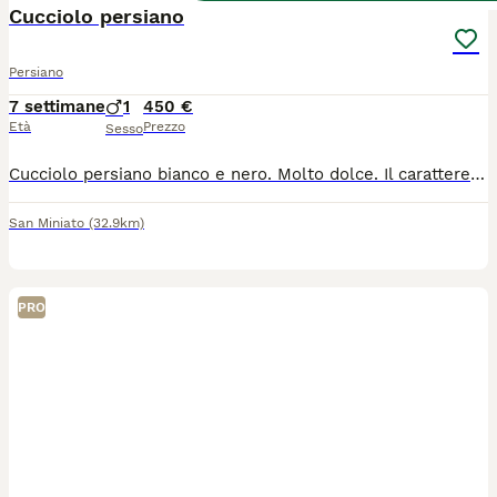
Cucciolo persiano
Persiano
7 settimane
1
450 €
Età
Prezzo
Sesso
Cucciolo persiano bianco e nero. Molto dolce. Il carattere conquista. Molto bello vaccinato e sveminato
San Miniato
(32.9km)
PRO