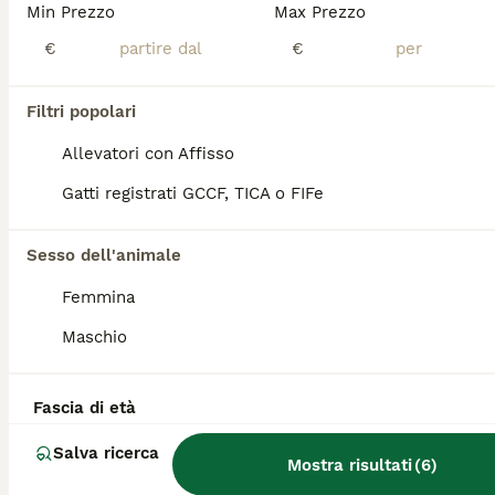
Min Prezzo
Max Prezzo
Età
Prezzo
Sesso
€
€
Cuccioli persiani. Cresciuti in ambiente familiare. Affettuosi di colore bianco e nero. Genitori visibili. Test genetici negativi. Completamente vaccinati
Filtri popolari
San Miniato
(32.9km)
Allevatori con Affisso
4
Gatti registrati GCCF, TICA o FIFe
Persiano
Sesso dell'animale
Persiano
Femmina
15 settimane
1
450 €
Età
Prezzo
Sesso
Maschio
Persiano maschio di una cucciolata, allevato con mangimi di qualità, abituato alla lettiera e al tira graffi, cedesi al compimento di 3 mesi(già fatti). Entrambi i genitori sono di mia proprietà è stato allevato con molta cura e coccole. Verrà ceduto avendo fatto: vaccino trivalente, sverminazione e antiparassitario. Sono disponibile per qualsiasi informazione.
Fascia di età
Alto Reno Terme
(85.5km)
Salva ricerca
2
Mostra risultati
(
6
)