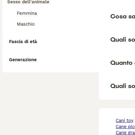
Sesso dell'animale
Femmina
Cosa sa
Maschio
Quali so
Fascia di età
Generazione
Quanto 
Quali so
cani toy
cane pi
cane gr