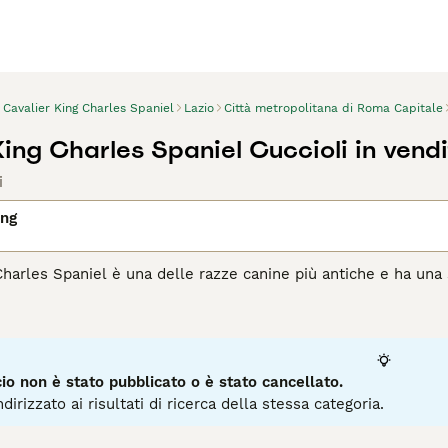
Cavalier King Charles Spaniel
Lazio
Città metropolitana di Roma Capitale
King Charles Spaniel Cuccioli in vendi
i
ing
Charles Spaniel è una delle razze canine più antiche e ha una s
ne più diffuse in Italia. I Cavalier King sono più grandi dei 
agina di consigli sul Cavalier King
per informazioni su questa 
o non è stato pubblicato o è stato cancellato.
dirizzato ai risultati di ricerca della stessa categoria.