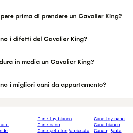
pere prima di prendere un Cavalier King?
no i difetti del Cavalier King?
dura in media un Cavalier King?
no i migliori cani da appartamento?
cane toy bianco
cane toy nano
ccolo
cane nano
cane bianco
ande
cane pelo lungo piccolo
cane gigante