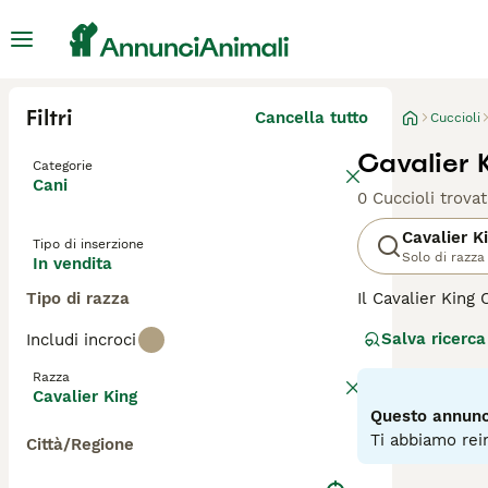
Filtri
Cancella tutto
Cuccioli
Cavalier 
Categorie
Cani
0 Cuccioli trovat
Cavalier K
Tipo di inserzione
Solo di razza
In vendita
Tipo di razza
Il Cavalier King 
delle razze cani
Salva ricerca
Includi incroci
snob.
Razza
Leggi la
nostra p
Cavalier King
Questo annunci
Ti abbiamo rein
Città/Regione