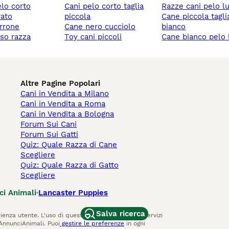
elo corto
cani pelo corto taglia
razze cani pelo l
rato
piccola
cane piccola taglia
rrone
cane nero cucciolo
bianco
sso razza
toy cani piccoli
cane bianco pelo
Altre Pagine Popolari
Cani in Vendita a Milano
Cani in Vendita a Roma
Cani in Vendita a Bologna
Forum Sui Cani
Forum Sui Gatti
Quiz: Quale Razza di Cane
Scegliere
Quiz: Quale Razza di Gatto
Scegliere
ci Animali
Lancaster Puppies
Salva ricerca
ienza utente. L'uso di questo sito Web e di altri servizi
AnnunciAnimali. Puoi
gestire le preferenze
in ogni