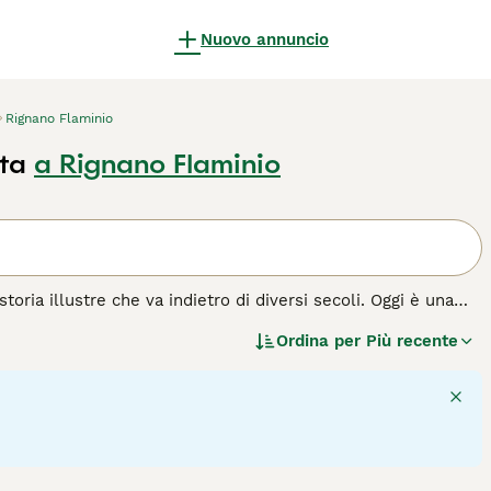
Nuovo annuncio
Rignano Flaminio
ta
a Rignano Flaminio
toria illustre che va indietro di diversi secoli. Oggi è una
King Charles Spaniel, e hanno anche un naso più lungo e meno
Ordina per
Più recente
razza di cane.