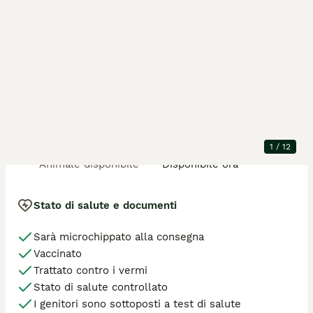
Non esitate a contattarmi per venire a conoscerli. 

Aspettano la loro famiglia per dargli tanto amore e 
ID annuncio
:
bZoSE-6K8
felicita'...
Dettagli della cucciolata
Posizione
Roma
Animali nella
2 maschio / 3 femmina
cucciolata
Razza
Jack Russell
Generazione
P
1
/
12
Età dell'animale
4 mesi
Animale disponibile
Disponibile ora
Stato di salute e documenti
Sarà microchippato alla consegna
Vaccinato
Trattato contro i vermi
Stato di salute controllato
I genitori sono sottoposti a test di salute