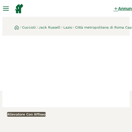
Annun
Cuccioli
Jack Russell
Lazio
Città metropolitana di Roma Cap
Allevatore Con Affisso
Roma
1 settimana
𝕊𝕋𝕌ℙ𝔼ℕ𝔻𝕀 ℂ𝕌ℂℂ𝕀𝕆𝕃𝕀