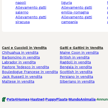
napoli
liguria
allevamento gatti
allevamento gatti
allevame
salerno
emilia-romagna
allevamento gatti
allevamento gatti
alleva
siracusa
campania
Cani e Cuccioli in Vendita
Gatti e Gattini in Vendita
Chihuahua in vendita
Maine Coon in vendita
Barboncino in vendita
British in vendita
Labrador in vendita
Ragdoll in vendita
Pastore Tedesco in vendita
Bengala in vendita
Bouledogue Francese in vendita
Scottish in vendita
Jack Russell in vendita
Persiano in vendita
Maltese in vendita
Siberiano in vendita
Pets4Homes
Hastnet
PuppyPlaats
MundoAnimalia
Annun