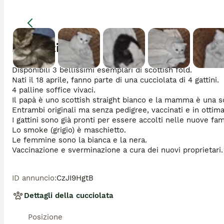
Descrizione
Disponibili 3 bellissimi esemplari di scottish fold. 

Nati il 18 aprile, fanno parte di una cucciolata di 4 gattini. 

4 palline soffice vivaci.

Il papà è uno scottish straight bianco e la mamma è una sco
Entrambi originali ma senza pedigree, vaccinati e in ottima 
I gattini sono già pronti per essere accolti nelle nuove famig
Lo smoke (grigio) è maschietto. 

Le femmine sono la bianca e la nera. 

ID annuncio
:
CzJI9HgtB
Dettagli della cucciolata
Posizione