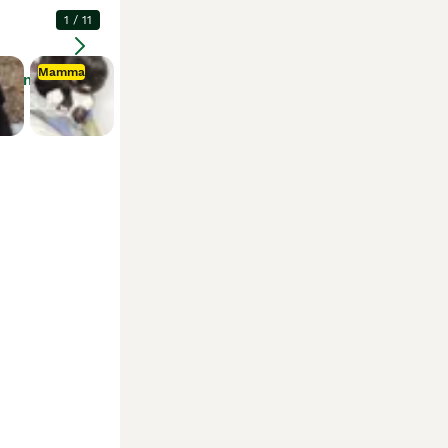
1
/
11
Mamma
Ingrandire