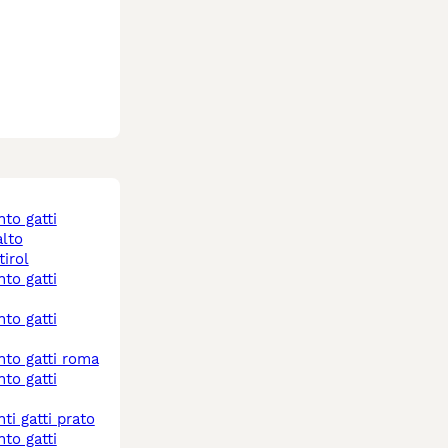
alto
tirol
nto gatti roma
ti gatti prato