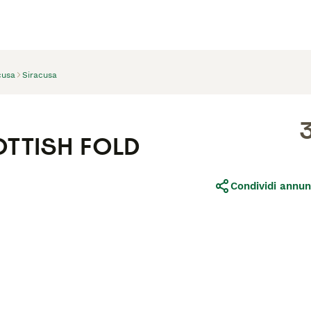
cusa
Siracusa
COTTISH FOLD
Condividi annun