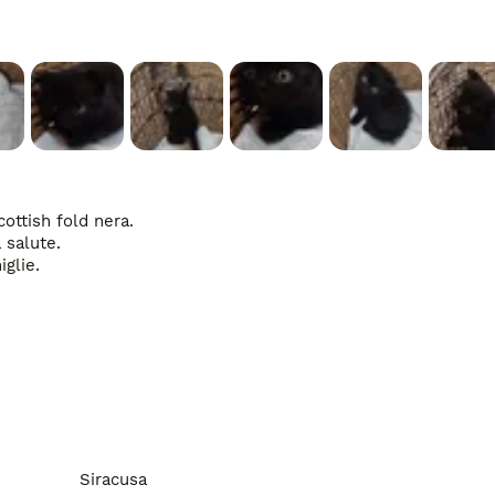
ttish fold nera. 

salute. 

lie. 

Siracusa