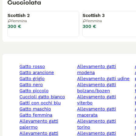
Cucciolata
Disponibile
Disponibile
Scottish 2
Scottish 3
Femmina
Femmina
300 €
300 €
gatto rosso
allevamento gatti
gatto arancione
modena
alleva
gatto grigio
allevamento gatti udine
gatto nero
allevamento gatti
alleva
gatto piccolo
bolzano/bozen
cuccioli gatto bianco
allevamento gatti
alleva
gatti con occhi blu
viterbo
gatto maschio
allevamento gatti
alleva
gatto femmina
macerata
allevamento gatti
allevamento gatti
alleva
palermo
torino
allevamento gatti
allevamento gatti
alleva