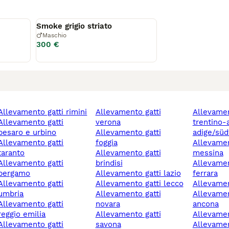
Disponibile
Smoke grigio striato
Maschio
300 €
allevamento gatti rimini
allevamento gatti
allevamento gatti
mento gatti
verona
trentino-
pesaro e urbino
allevamento gatti
adige/süd
mento gatti
foggia
allevamento gatti
taranto
allevamento gatti
messina
mento gatti
brindisi
allevamento gatti
bergamo
allevamento gatti lazio
ferrara
mento gatti
allevamento gatti lecco
allevame
umbria
allevamento gatti
allevamento gatti
mento gatti
novara
ancona
reggio emilia
allevamento gatti
allevamen
mento gatti
savona
allevamento gatti