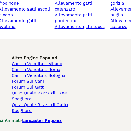
frosinone
allevamento gatti
gorizia
nto gatti ascoli
catanzaro
allevamento gatti
piceno
allevamento gatti
puglia
mento gatti
pordenone
allevamento gatti
avellino
allevamento gatti lucca
cosenza
Altre Pagine Popolari
Cani in Vendita a Milano
Cani in Vendita a Roma
Cani in Vendita a Bologna
Forum Sui Cani
Forum Sui Gatti
Quiz: Quale Razza di Cane
Scegliere
Quiz: Quale Razza di Gatto
Scegliere
ci Animali
Lancaster Puppies