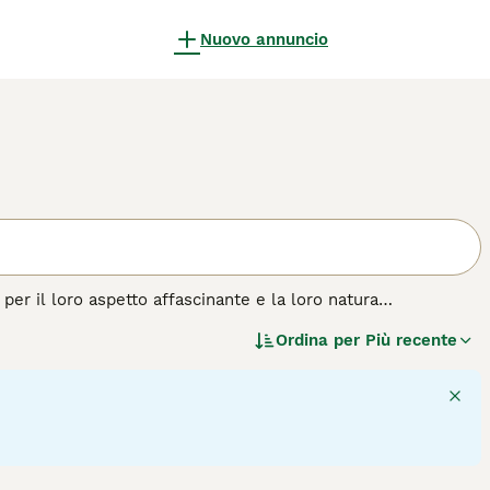
Nuovo annuncio
per il loro aspetto affascinante e la loro natura
 di molte persone, e per una buona ragione. Il maltese è un
Ordina per
Più recente
a statura, ha una personalità prorompente ed è una vera
 di cane.