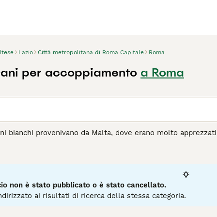
ltese
Lazio
Città metropolitana di Roma Capitale
Roma
Cani per accoppiamento
a Roma
ani bianchi provenivano da Malta, dove erano molto apprezzati 
l corso degli anni, hanno fatto breccia nei cuori e nelle case
e, estremamente leale e affettuoso. Nonostante la sua piccol
 con lui la propria casa.
agina di consigli sul Maltese
per informazioni su questa razza
o non è stato pubblicato o è stato cancellato.
dirizzato ai risultati di ricerca della stessa categoria.
2