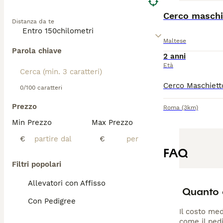
Cerco maschi
Distanza da te
Maltese
Parola chiave
2 anni
Età
0/100 caratteri
Prezzo
Roma
(3km)
Min Prezzo
Max Prezzo
€
€
FAQ
Filtri popolari
Allevatori con Affisso
Quanto 
Con Pedigree
Il costo med
come il pedi