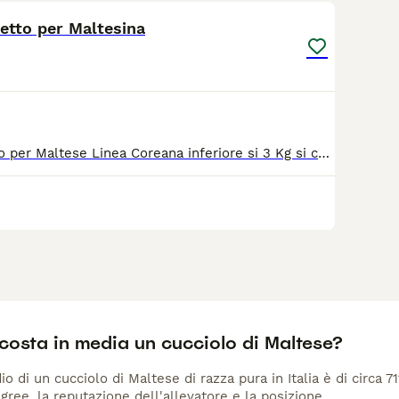
etto per Maltesina
Cerco Maschietto per Maltese Linea Coreana inferiore si 3 Kg si chiama Susy e in possesso di microchip e tutte le vaccinazioni solo persone serie su Roma e d intorni grazie
costa in media un cucciolo di Maltese?
io di un cucciolo di Maltese di razza pura in Italia è di circa 7
gree, la reputazione dell'allevatore e la posizione.