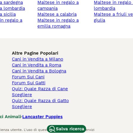
 a sardegna
maltese in regalo a
maltese in regalo a
 a lombardia
campania
lombardia
a sicilia
maltese a calabria
maltese a friuli venezia
maltese in regalo a
giulia
emilia romagna
Altre Pagine Popolari
Cani in Vendita a Milano
Cani in Vendita a Roma
Cani in Vendita a Bologna
Forum Sui Cani
Forum Sui Gatti
Quiz: Quale Razza di Cane
Scegliere
Quiz: Quale Razza di Gatto
Scegliere
ci Animali
Lancaster Puppies
Salva ricerca
ienza utente. L'uso di questo sito Web e di altri servizi