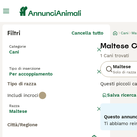
Filtri
Cancella tutto
Cani
Ma
Maltese 
Categorie
Cani
1 Cani trovati
Maltese
Tipo di inserzione
Solo di razza
Per accoppiamento
Tipo di razza
Questi piccoli c
indipendente. Ne
Salva ricerca
Includi incroci
cane affascinant
gioia condividere
Razza
Maltese
Leggi la
nostra p
Questo annunci
Ti abbiamo rein
Città/Regione