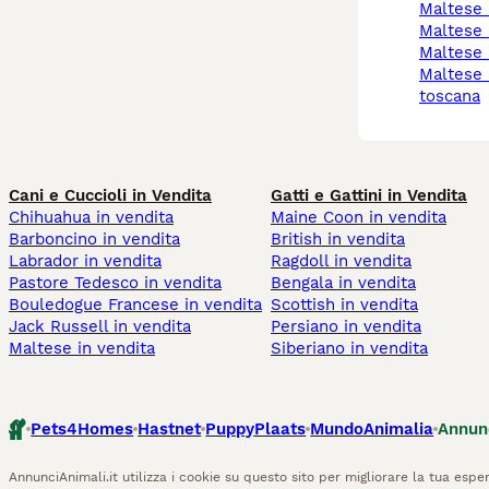
maltese
maltese
maltese 
maltese in regalo a
toscana
Cani e Cuccioli in Vendita
Gatti e Gattini in Vendita
Chihuahua in vendita
Maine Coon in vendita
Barboncino in vendita
British in vendita
Labrador in vendita
Ragdoll in vendita
Pastore Tedesco in vendita
Bengala in vendita
Bouledogue Francese in vendita
Scottish in vendita
Jack Russell in vendita
Persiano in vendita
Maltese in vendita
Siberiano in vendita
Pets4Homes
Hastnet
PuppyPlaats
MundoAnimalia
Annun
AnnunciAnimali.it utilizza i cookie su questo sito per migliorare la tua esper