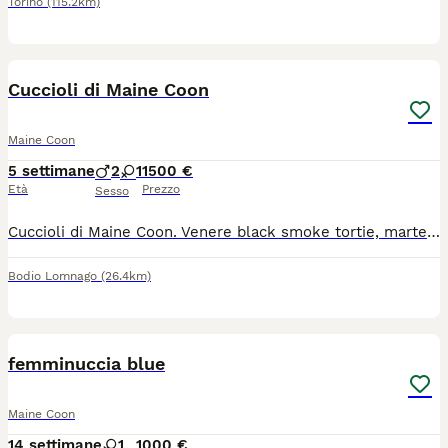
Torino
(115.2km)
7
Cuccioli di Maine Coon
Maine Coon
5 settimane
2
1
1500 €
Età
Prezzo
Sesso
Cuccioli di Maine Coon. Venere black smoke tortie, marte e oriente rossi tabby. I cuccioli saranno pronti per la loro famiglia dal 16/10. I cuccioli avranno pedigree, ciclo vaccinale completo, saranno sverminati, libretto vaccinale, certificato di buona salute. È possibile visionare i cuccioli di persona dal 2/9 in poi, ma mi rendo disponibile a videochiamate per vedere al meglio i piccoli
Bodio Lomnago
(26.4km)
6
femminuccia blue
Maine Coon
14 settimane
1
1000 €