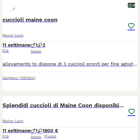
9
cuccioli maine coon
Maine Coon
11 settimane
1
2
Età
Sesso
allevamento to dispone di 3 cuccioli pronti per fine agosto..pedigree anfi ed esenti da tutte le patologie della razza N/N sano clear
Sangano
(129.1km)
3
Splendidi cuccioli di Maine Coon disponibili 🐾
Maine Coon
11 settimane
1
1
800 €
Età
Prezzo
Sesso