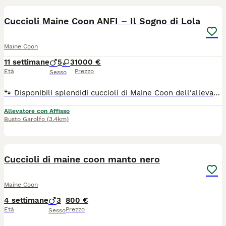
Cuccioli Maine Coon ANFI – Il Sogno di Lola
Maine Coon
11 settimane
5
3
1000 €
Età
Prezzo
Sesso
🐾 Disponibili splendidi cuccioli di Maine Coon dell'allevamento amatoriale Il Sogno di Lola (Affisso ANFI), cresciuti in un ambiente familiare con tanto amore, attenzioni e costante contatto con le persone. 🥰 Sono cuccioli dolcissimi, teneri e coccoloni, sempre pronti al gioco con gli umani e con gli altri gatti. Hanno un carattere equilibrato, socievole e affettuoso, ideale per entrare a far parte di una famiglia. 📜 I cuccioli saranno affidati con: ✔ Pedigree ANFI ✔ Doppia vaccinazione ✔ Microchip ✔ Sverminazione ✔ Libretto sanitario ❤️ Genitori N/N con ecocardio nella norma. 🏡 Possibilità di lasciare i cuccioli in allevamento durante il periodo delle ferie e ritirarli comodamente al rientro. 📸 Per informazioni, foto e video aggiornati, contattateci solo se realmente interessati.
Allevatore con Affisso
Busto Garolfo
(3.4km)
14
4
Cuccioli di maine coon manto nero
Maine Coon
4 settimane
3
800 €
Età
Prezzo
Sesso