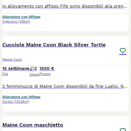
In allevamento con affisso Fife sono disponibili alla prenotazione 2 bellissime cucciole colorazione black tortie, disponibili dalla metà di agosto circa. Verranno cedute con pedigree Fife, contratto da compagnia, 2 vaccinazioni, microchip termico, antiparassitario, sverminazione, copie ecocardiografia genitori, kit cucciolo e test feci.
Allevatore con Affisso
Vigevano
(28km)
14
Cucciole Maine Coon Black Silver Tortie
Maine Coon
15 settimane
2
1500 €
Età
Prezzo
Sesso
2 femminucce di Maine Coon disponibili da fine Luglio. Nate il 24/4, colore black silver tortie, caratteri mansueti e affettuosi. Genitori testati per le principali patologie. Verranno cedute con ciclo vaccinale completo, microchip, contratto da compagnia e pedigree. Le cucciole sono nate e cresciute in ambiente domestico, abituate a cani, gatti e persone. Vengono manipolate quotidianamente per spazzolatura, taglio unghie e bagnetto. Abituate al trasportino.
Allevatore con Affisso
Torino
(110.6km)
1
Maine Coon maschietto