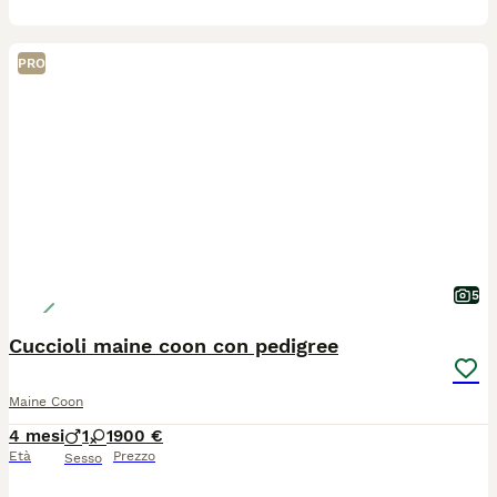
PRO
5
Cuccioli maine coon con pedigree
Maine Coon
4 mesi
1
1
900 €
Età
Prezzo
Sesso