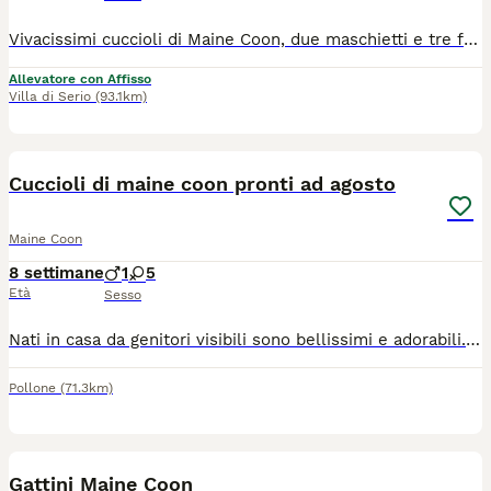
Vivacissimi cuccioli di Maine Coon, due maschietti e tre femminucce dalla dolcezza ineguagliabile! I maschietti sono Feargal Dolci Fusa, black tabby con bianco, e Fionn Dolci Fusa, black silver tabby con bianco. Le femmine sono Fand e Fodla Dolci Fusa, black silver tortie con bianco, e Fidlais Dolci Fusa, black tortie con bianco. Disponibili da metà settembre, con test dei genitori (eco test genetici HCM/PKDEF)
Allevatore con Affisso
Villa di Serio
(93.1km)
7
Cuccioli di maine coon pronti ad agosto
Maine Coon
8 settimane
1
5
Età
Sesso
Nati in casa da genitori visibili sono bellissimi e adorabili. 5 femminucce e un maschietto verranno ceduti vaccinati, sverminati e con visita accurata del veterinario. Pronti dopo il 15 agosto. Info e prezzo 329 4643260
Pollone
(71.3km)
28
Gattini Maine Coon