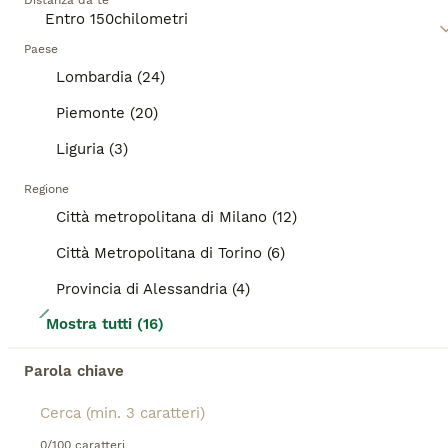
Ti abbiamo reindirizzato ai risultati di ricerca della
Distanza da te
Leggi la
nostra pagina di consigli sul Maine Coon
per
stessa categoria.
informazioni su questa razza di gatto.
Paese
ANNUNCI IN EVIDENZA
Lombardia (24)
BOOST
Piemonte (20)
Liguria (3)
Regione
Città metropolitana di Milano (12)
Città Metropolitana di Torino (6)
Provincia di Alessandria (4)
22
Mostra tutti (16)
CUCCIOLE MAINE COON SHADED PREGIATE 3 rate
Parola chiave
Maine Coon
9 settimane
2
900 €
0/100 caratteri
Età
Prezzo