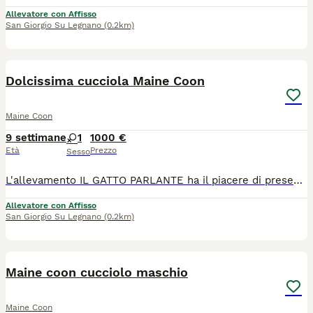
Allevatore con Affisso
San Giorgio Su Legnano
(0.2km)
5
Dolcissima cucciola Maine Coon
Maine Coon
9 settimane
1
1000 €
Età
Prezzo
Sesso
L'allevamento IL GATTO PARLANTE ha il piacere di presentarvi la piccola Ortica, nata il 4/06/2026. Un tipetto tutto pepe, energica e molto coccolona. Cresciuta in ambiente familiare, con possibilità di socializzare anche con altri gatti, abituata a molteplici tipi di lettiera, tiragraffi e classici rumori domestici. Verrà ceduta con contratto da compagnia, pedigree ANFI, doppia vaccinazione e doppia sverminazione, microchip, libretto sanitario, certificato di buona salute, test genetici dei genitori e kit cucciolo. I genitori sono visibili presso il nostro allevamento e siamo disponibili per organizzare delle visite. Ci troviamo a San Giorgio su legnano in provincia di Milano. Potete contattarci per informazioni e seguirci sui social.
Allevatore con Affisso
San Giorgio Su Legnano
(0.2km)
6
Maine coon cucciolo maschio
Maine Coon