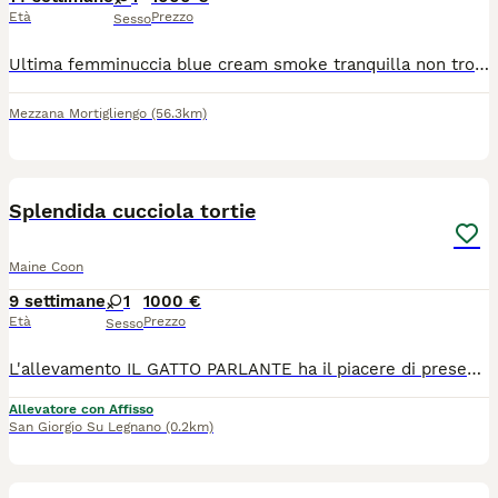
Età
Prezzo
Sesso
Ultima femminuccia blue cream smoke tranquilla non troppo vivace pronta per agosto Si richiede colloquio conoscitivo .Inoltre casa in sicurezza e con altro gatto almeno. Da compagnia prezzo esposto
Mezzana Mortigliengo
(56.3km)
6
Splendida cucciola tortie
Maine Coon
9 settimane
1
1000 €
Età
Prezzo
Sesso
L'allevamento IL GATTO PARLANTE ha il piacere di presentarvi Primula, nata il 4/06/2026. Una micia molto elegante ma amante del gioco. Cresciuta in ambiente familiare, con possibilità di socializzare anche con altri gatti, abituata a molteplici tipi di lettiera, tiragraffi e classici rumori domestici. Verrà ceduta con contratto da compagnia, pedigree ANFI, doppia vaccinazione e doppia sverminazione, microchip, libretto sanitario, certificato di buona salute, test genetici dei genitori e kit cucciolo. I genitori sono visibili presso il nostro allevamento e siamo disponibili per organizzare delle visite. Ci troviamo a San Giorgio su legnano in provincia di Milano. Potete contattarci per informazioni e seguirci sui social.
Allevatore con Affisso
San Giorgio Su Legnano
(0.2km)
5