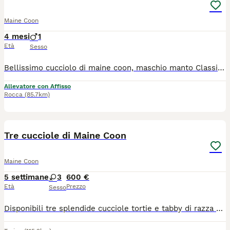
Maine Coon
4 mesi
1
Età
Sesso
Bellissimo cucciolo di maine coon, maschio manto Classic brown. Nome: Wizard. Nato a metà marzo 2026, in pronta consegna. Carattere dolcissimo e giocherellone. Richiesta: 1000 da compagnia. Genitori di nostra proprietà e visibili in sede I nostri gattini vengono ceduti al compimento dei tre mesi, con Pedigree AGI (riconosciuto dal MASAF) microchip vaccinazione sverminazione libretto sanitario passaggio di proprietà Sinac. Entrambi i genitori sono negativi FIV/FeLV negativi ai test genetici per le patologie più comuni: Miocardiopatia ipertrofica (gene MYBPC3), Atrofia progressiva della retina (gene KIF3B), Degenerazione tardiva dei fotorecettori, Malattia renale policistica, Miotonia congenita, Disgenesia cerebrale, Mucopolisaccaridosi, Deficit di diidropirimidinasi, Malattia di Niemann-Pick, Amaurosi congenita di Leber, Porfiria intermittente acuta. Ci troviamo a Montiglio Monferrato (AT). Possibilità di portare a mano in Piemonte, anche a domicilio
Allevatore con Affisso
Rocca
(85.7km)
7
Tre cucciole di Maine Coon
Maine Coon
5 settimane
3
600 €
Età
Prezzo
Sesso
Disponibili tre splendide cucciole tortie e tabby di razza Maine Coon nate il 30 giugno. Verranno cedute dopo il 30 agosto con vaccinazione, sverni nazioni e libretto sanitario.