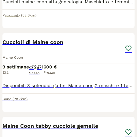
Cuccioli maine coon alta genealogia. Maschietto e femminuccia nati in data 01 aprile. Allevamento amatoriale in provincia di Bergamo. I piccoli possono già lasciare mamma gatta. Verranno ceduti sverminati, con doppia vaccinazione, microchip e pedigree ANFI. Contratto da compagnia. Genitori visibili e testati, FIV/FELV NN, HCM NN ed ecocardio nella norma. I piccoli sono abituati all'uso della lettiera e del tiragraffi. Nati e cresciuti in casa, molto socievoli e vivace. Visibili con i genitori.
Palazzago
(52.8km)
6
Cuccioli di Maine coon
Maine Coon
9 settimane
2
1
600 €
Età
Prezzo
Sesso
Disponibili 3 splendidi gattini Maine coon,2 maschi e 1 femmina. I maschi sono di colore grigio -blu, uno con pezzatura bianca uno colorazione integrale. La femmina è color marrone cioccolato e pezzatura nera. Mamma tabby e papà black solid. I genitori sono testati e lastrati con pedigree Entrambi i genitori visibili.I cuccioli saranno ceduti senza pedigree.
Suno
(28.7km)
8
Maine Coon tabby cucciole gemelle