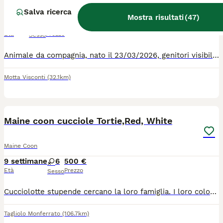
Maine Coon
Salva ricerca
Mostra risultati
(
47
)
4 mesi
1
500 €
Età
Prezzo
Sesso
Animale da compagnia, nato il 23/03/2026, genitori visibili, genitori entrambi sani, cardiografia esenti FIV e Felv, entrambi, hanno tutte le vaccinazioni e sono sotto controllo mensile veterinario, il maschio red tabby ha il pedigree, la madre non è stata iscritta, colore silver, uguale alla gatta della pubblicita della Purina. cucciolata di 5 micini, Ron e un crema e red tabby mackerel, è stato il primo a mangiare cibo solido e croccantini dopo 1 mese e 10 gg., usa la lettiera e copre, carattere docile e socievole e si è dimostrato il più intelligente della cucciolata.
Motta Visconti
(32.1km)
14
Maine coon cucciole Tortie,Red, White
Maine Coon
9 settimane
6
500 €
Età
Prezzo
Sesso
Cucciolotte stupende cercano la loro famiglia. I loro colori sono: una White, una Red una Brown Torbie with white e una Brow Torbie with White e Silver. Sono nate l'8 giugno in contesto famigliare No pedegree no obbligo sterilizzazione. Vengono cedute con libretto sanitario, controllo veterinario,vaccino e vaccino Felv, sverminate e trattate con antiparassitari. Possibile vederle senza impegno Per qualunque info foto video loeo e dei genitori scrivetemi su WhatsApp N.3738651858
Tagliolo Monferrato
(106.7km)