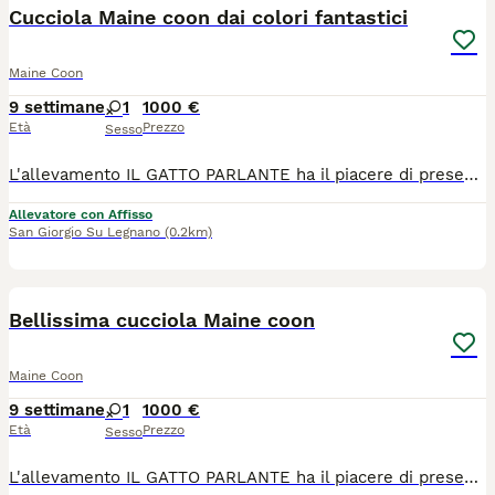
Cucciola Maine coon dai colori fantastici
Maine Coon
9 settimane
1
1000 €
Età
Prezzo
Sesso
L'allevamento IL GATTO PARLANTE ha il piacere di presentarvi la nostra Prugna, nata il 4/06/2026. Una tortie dalle sfumature fantastiche, dolce e giocherellona. Cresciuta in ambiente familiare, con possibilità di socializzare anche con altri gatti, abituata a molteplici tipi di lettiera, tiragraffi e classici rumori domestici. Verrà ceduta con contratto da compagnia, pedigree ANFI, doppia vaccinazione e doppia sverminazione, microchip, libretto sanitario, certificato di buona salute, test genetici dei genitori e kit cucciolo. I genitori sono visibili presso il nostro allevamento e siamo disponibili per organizzare delle visite. Ci troviamo a San Giorgio su legnano in provincia di Milano. Potete contattarci per informazioni e seguirci sui social.
Allevatore con Affisso
San Giorgio Su Legnano
(0.2km)
5
Bellissima cucciola Maine coon
Maine Coon
9 settimane
1
1000 €
Età
Prezzo
Sesso
L'allevamento IL GATTO PARLANTE ha il piacere di presentarvi la bella Pachira, nata il 4/06/2026. Un curiosa e adora dormire vicino a noi. Cresciuta in ambiente familiare, con possibilità di socializzare anche con altri gatti, abituata a molteplici tipi di lettiera, tiragraffi e classici rumori domestici. Verrà ceduta con contratto da compagnia, pedigree ANFI, doppia vaccinazione e doppia sverminazione, microchip, libretto sanitario, certificato di buona salute, test genetici dei genitori e kit cucciolo. I genitori sono visibili presso il nostro allevamento e siamo disponibili per organizzare delle visite. Ci troviamo a San Giorgio su legnano in provincia di Milano. Potete contattarci per informazioni e seguirci sui social.