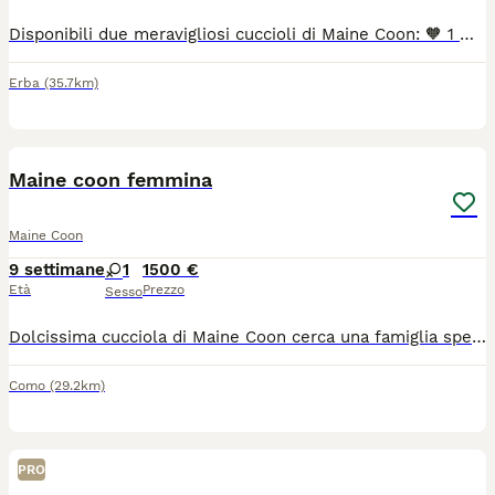
Disponibili due meravigliosi cuccioli di Maine Coon: 🧡 1 maschio rosso 🩶 1 femmina grigia Entrambi provengono da genitori con pedigree, selezionati per salute, bellezza e carattere. I cuccioli sono cresciuti in ambiente familiare, sono socievoli, dolci, affettuosi e molto giocherelloni, abituati al contatto con le persone e ideali anche per famiglie con bambini. Saranno ceduti solo a persone responsabili e amanti degli animali. Per ulteriori informazioni, foto, disponibilità e prezzo, contattatemi in privato.
Erba
(35.7km)
4
Maine coon femmina
Maine Coon
9 settimane
1
1500 €
Età
Prezzo
Sesso
Dolcissima cucciola di Maine Coon cerca una famiglia speciale ❤️ Nata il 2 giugno, questa splendida femminuccia di Maine Coon è pronta a trovare la sua famiglia per la vita. È una micina dolcissima, ama le coccole e ricambia con tanto affetto. È anche molto giocherellona e curiosa, perfetta per portare allegria in casa. Utilizza già la lettiera con sicurezza, è cresciuta in un ambiente familiare ed è abituata alla presenza di altri gatti. Verrà affidata esclusivamente a una famiglia amorevole e responsabile, che possa garantirle tutte le cure, l'attenzione e l'affetto di cui ha bisogno. Si richiede il rispetto di alcune semplici condizioni per assicurare il suo benessere e una vita serena. Per maggiori informazioni o per conoscerla, non esitate a contattarmi.
Como
(29.2km)
PRO