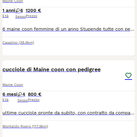
Maine Coon
1 anni
6
1200 €
Età
Prezzo
Sesso
6 maine coon femmine di un anno Stupende tutte con pedigree aperto due linea russa vendo per problemi di salute di mio papà che le cura
Casalino
(38.4km)
6
cucciole di Maine coon con pedigree
Maine Coon
6 mesi
4
800 €
Età
Prezzo
Sesso
ultime cucciole pronte da subito, con contratto da compagnia, pedigree wfs/afsi, microchip, vaccini, suso lettiera e socializzato con cani
Montaldo Roero
(117.9km)