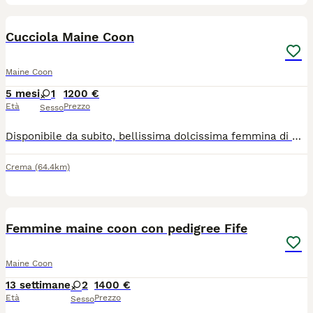
9
Cucciola Maine Coon
Maine Coon
5 mesi
1
1200 €
Età
Prezzo
Sesso
Disponibile da subito, bellissima dolcissima femmina di Maine Coon nel colore blu con bianco Nata il 25/2/2026 Si cede con doppio vaccino , sverminata , test genetici propri , microchip e passaggio di proprietà , pedigree AFSI riconosciuto Wcf da riproduzione (SOLO ALLEVAMENTI CON AFFISSO ) kit puppy e kit giochini. Genitori testati per le maggiori malattie genetiche HCM , SMA, PkDdef Ecocardio nella norma Fiv felv negativi I cuccioli crescono in un ambiente famigliare a stretto contatto con bambini e altri animali, abituati alla lettiera , tira graffi, zona esterna in sicurezza. Si può visionare i cuccioli in allevamento solo su appuntamento per la tutela dei piccoli e non prima delle 8 psettimane. Rimaniamo a disposizione per qualsiasi dubbio o informazione sia prima che dopo la cessione. Il prezzo è adeguato al valore riproduttivo della cucciola e non è paragonabile a quello di un soggetto da compagnia.
Crema
(64.4km)
9
Femmine maine coon con pedigree Fife
Maine Coon
13 settimane
2
1400 €
Età
Prezzo
Sesso