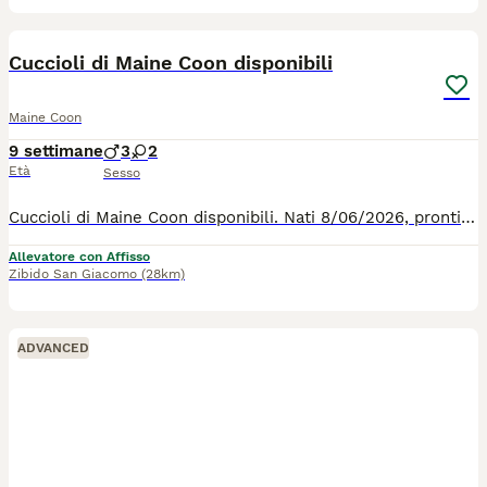
7
Cuccioli di Maine Coon disponibili
Maine Coon
9 settimane
3
2
Età
Sesso
Cuccioli di Maine Coon disponibili. Nati 8/06/2026, pronti per andare nelle nuove case da settembre. 3 maschi di cui 1 brown tabby e 2 neri. 2 femmine di cui una tricolore ed una nera. Genitori visibili. Saranno ceduti sverminati, con vaccinazioni complete, pedigree e microchip.
Allevatore con Affisso
Zibido San Giacomo
(28km)
ADVANCED