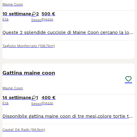
Maine Coon
10 settimane
2
500 €
Età
Prezzo
Sesso
Queste 2 splendide cucciole di Maine Coon cercano la loro famiglia. Pronte da subito per essere portate nella vostra vita Si cedono con primo vaccino, e vaccino Felv, libretto sanitario e controllo medico, sverminate e trattate contro le pulci. No pedegree quindi no obbligo di sterilizzazione Per maggiori informazioni..foto..video loro e dei genitori o per venire direttamente a vederle senza obbligo di acquisto scrivetemi qui o su WhatsApp (n.3738651858)
Tagliolo Monferrato
(106.7km)
7
Gattina maine coon
Maine Coon
14 settimane
1
400 €
Età
Prezzo
Sesso
Disponibile gattina maine coon di tre mesi,colore tortie tabby,viene ceduta vaccinata ,sverminata con libretto sanitario,ottimo carattere,ottima salute,genitori visibili testati fiv felv solo amanti degli animali
Castel Dè Ratti
(94.1km)