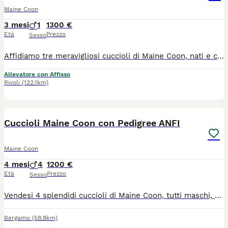
Maine Coon
3 mesi
1
1300 €
Età
Prezzo
Sesso
Affidiamo tre meravigliosi cuccioli di Maine Coon, nati e cresciuti in ambiente domestico. Sono cuccioli sani, testati per le principali patologie genetiche, sverminati e vaccinati. Sono un pezzo di cuore della nostra famiglia e verranno ceduti soltanto a veri amanti degli animali, capaci di garantire loro una vita amorevole e cure attente. Non cerchiamo acquirenti, ma persone disposte ad accogliere un nuovo compagno di vita a quattro zampe e che desiderino tenerci sempre aggiornati sulla loro crescita. Saranno ceduti con libretto sanitario, microchip, pedigree Agi (preceduto da quello dei genitori) e regolare contratto di cessione come animali da compagnia con vincolo di non riproduzione. Per evitare malintesi e tutelare il benessere dei nostri gatti, saremo lieti di rispondere alle vostre domande. Per un primo contatto potete scrivere all'indirizzo email clarence.wings@libero.it Sarà molta apprezzata una vostra breve presentazione. Grazie!
Allevatore con Affisso
Rivoli
(122.1km)
6
Cuccioli Maine Coon con Pedigree ANFI
Maine Coon
4 mesi
4
1200 €
Età
Prezzo
Sesso
Vendesi 4 splendidi cuccioli di Maine Coon, tutti maschi, colore cream smoke. Nati il 10 aprile 2026. I cuccioli sono figli di genitori Maine Coon con pedigree e vengono cresciuti in ambiente familiare, abituati al contatto con le persone e la vita domestica. Vengono ceduti tra il 5 e il 6 mese di età (non prima del 10 settembre 2026) con le seguenti caratteristiche: - castrati - con pedigree - con microchip - sverminati - completamente vaccinati in base all'età - muniti di libretto sanitario Tra le ultime foto possibile visionare i due genitori. Ulteriori fotografie e video sono disponibili su richiesta. Prezzo richiesto: 1200 € (non trattabili) No perditempo, contattare solo se realmente interessati
Bergamo
(58.8km)