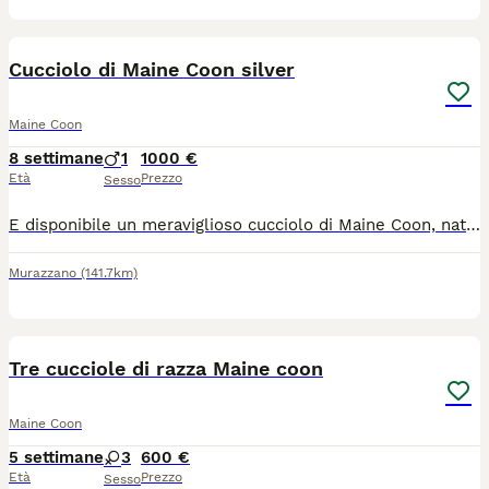
4
Cucciolo di Maine Coon silver
Maine Coon
8 settimane
1
1000 €
Età
Prezzo
Sesso
E disponibile un meraviglioso cucciolo di Maine Coon, nato il 9 maggio, cresciuto con amore, attenzioni e tanta cura all'interno de Ila mia casa. figlio di entrambi i genitori con pedigree AFSI, selezionati per salute, carattere e tipicità della razza. Il cucciolo sarà prontio a raggiungere la nuova casa dal 9 agosto. Verra ceduto sverminato vaccinato con pedigree AFSI, disponibile chiuso o aperto, in base alle esigenze della nuova famiglia. Cerco persone che sappia accoglierlo come vero membro della famiglia, offrendogli affetto, rispetto e una casa piena d'amore. II Maine Coon è un gatto dal cuore grande: dolce, equilibrato, affettuoso e capace di creare un legame speciale con chi lo sceglie. Se desideri condividere la tua vita con lui e regalargli una casa per sempre, sarò felice di conoscerti e di raccontarti qualcosa in più su di loro. Per informazioni, foto e per fissare una visita, contatattami senza impegno.
Murazzano
(141.7km)
8
1
Tre cucciole di razza Maine coon
Maine Coon
5 settimane
3
600 €
Età
Prezzo
Sesso