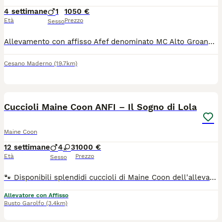
4 settimane
1
1050 €
Età
Prezzo
Sesso
Allevamento con affisso Afef denominato MC Alto Groane dispone di cucciolo maschio con pedigree da compagnia. Potrà raggiungere la famiglia a partire da fine settembre / inizio ottobre, sarà consegnato con libretto sanitario, microchip , passaggio di proprietà, vaccini, sverminazioni, pedigree da compagnia, copia test genetici dei genitori. Visionabile in allevamento a Cogliate assieme alle sorelline e ai genitori. Per info e per prenotare una visita chiamare o scrivete al 3313099812. Visitare le pagine social FB e IG MC Alto Groane Cattery
Cesano Maderno
(19.7km)
7
Cuccioli Maine Coon ANFI – Il Sogno di Lola
Maine Coon
12 settimane
4
3
1000 €
Età
Prezzo
Sesso
🐾 Disponibili splendidi cuccioli di Maine Coon dell'allevamento amatoriale Il Sogno di Lola (Affisso ANFI), cresciuti in un ambiente familiare con tanto amore, attenzioni e costante contatto con le persone. 🥰 Sono cuccioli dolcissimi, teneri e coccoloni, sempre pronti al gioco con gli umani e con gli altri gatti. Hanno un carattere equilibrato, socievole e affettuoso, ideale per entrare a far parte di una famiglia. 📜 I cuccioli saranno affidati con: ✔ Pedigree ANFI ✔ Doppia vaccinazione ✔ Microchip ✔ Sverminazione ✔ Libretto sanitario ❤️ Genitori N/N con ecocardio nella norma. 🏡 Possibilità di lasciare i cuccioli in allevamento durante il periodo delle ferie e ritirarli comodamente al rientro. 📸 Per informazioni, foto e video aggiornati, contattateci solo se realmente interessati.
Allevatore con Affisso
Busto Garolfo
(3.4km)
8