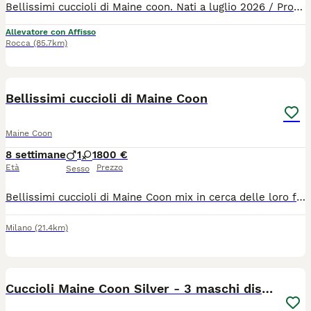
Bellissimi cuccioli di Maine coon. Nati a luglio 2026 / Pronti dal 10 ottobre 2026. Genitori testati sulle malattie più comuni della razza (soprattutto HCM negativi) e FIV / FELV negativi. Manto: black smoke. Rimasti solo maschi. Linea da compagnia. 800 a cucciolo, incluso di microchip, vaccino, sverminazione e libretto sanitario. Ci troviamo a Montiglio Monferrato (AT). Possibilità di trasporto, dipende dalla zona
Allevatore con Affisso
Rocca
(85.7km)
15
Bellissimi cuccioli di Maine Coon
Maine Coon
8 settimane
1
1
800 €
Età
Prezzo
Sesso
Bellissimi cuccioli di Maine Coon mix in cerca delle loro famiglie per sempre. Attualmente abbiamo disponibili un maschietto e una femminuccia, entrambi con un carattere meraviglioso e una personalità dolce, affettuosa e tranquilla. I cuccioli sono cresciuti in un ambiente familiare pieno di amore e sono abituati alla vita quotidiana in casa. Sono stati socializzati con bambini, altri gatti e il nostro piccolo Shih Tzu, imparando fin da piccoli a essere socievoli, sicuri di sé e ben equilibrati. La loro mamma è la nostra amata gatta di famiglia ed è per metà Maine Coon. Ha un temperamento splendido e siamo rimasti così soddisfatti della sua prima cucciolata che abbiamo deciso di tenere uno dei suoi bellissimi maschietti. Questi cuccioli hanno ereditato il suo carattere dolce e stanno crescendo come piccoli compagni affettuosi, giocherelloni e pieni di personalità. Sono disponibili per le visite e saremo felici di conoscere le potenziali famiglie, così da assicurarci che trovino la casa amorevole che meritano. Per maggiori informazioni o per organizzare una visita, non esitate a contattarci.
Milano
(21.4km)
10
3
Cuccioli Maine Coon Silver - 3 maschi disponibili