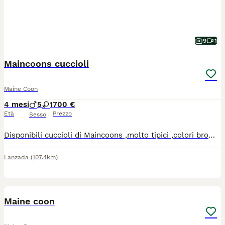
9
1
Maincoons cuccioli
Maine Coon
4 mesi
5
1
700 €
Età
Prezzo
Sesso
Disponibili cuccioli di Maincoons ,molto tipici ,colori brown tabby e smoke .Entrambi i genitori esenti da malattie ereditarie ed ecocardio regolare.I cucvioli verranno ceduti dalla fine di Giugno con pedegree,vaccinazzioni,microchip ,sverminati e pedegree da compagnia,vige obbligo sterilizzazione.
Lanzada
(107.4km)
15
Maine coon