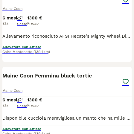
Maine Coon
6 mesi
1
1300 €
Età
Prezzo
Sesso
Allevamento riconosciuto AFSI Hecate's Mighty Wheel Dispone di cuccioli Per informazioni in privato Pedigree WCF Genitori testati Ecocardio perfetto Microchip libretto delle vaccinazioni in regola
Allevatore con Affisso
Cairo Montenotte
(139.4km)
3
Maine Coon Femmina black tortie
Maine Coon
6 mesi
1
1300 €
Età
Prezzo
Sesso
Disponibile cucciola meravigliosa un manto che ha mille sfumature papà polacco Solo da compagnia Pedigree WCF Genitori testati Ecocardio perfetto Libretto sanitario microchip
Allevatore con Affisso
Cairo Montenotte
(139.4km)