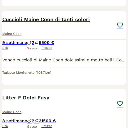
7
Cuccioli Maine Coon di tanti colori
Maine Coon
9 settimane
2
5
500 €
Età
Prezzo
Sesso
Vendo cuccioli di Maine Coon dolcissimi e molto belli. Colori: white femmina,red femmina,black smoke, maschio solido blue, maschi e femmine e femmine tortie/calico (tre colori). Li cedo dai 2 mesi con: · controllo veterinario · vaccino FIV · sverminazione · libretto sanitario Allego qualche foto di esempio. Per chi vuole, è possibile vedere anche gli altri cuccioli, venire a vederli senza impegno o chiedere foto e video della mamma, del papà e dei cuccioli. No pedegree quindi nessun obbligo di castrazione o sterilizzazione. Ci troviamo a 10 minuti da Ovada. Info: 373 86 51 858 - Contattarmi su WhatsApp.
Tagliolo Monferrato
(106.7km)
20
Litter F Dolci Fusa
Maine Coon
8 settimane
2
3
1500 €
Età
Prezzo
Sesso