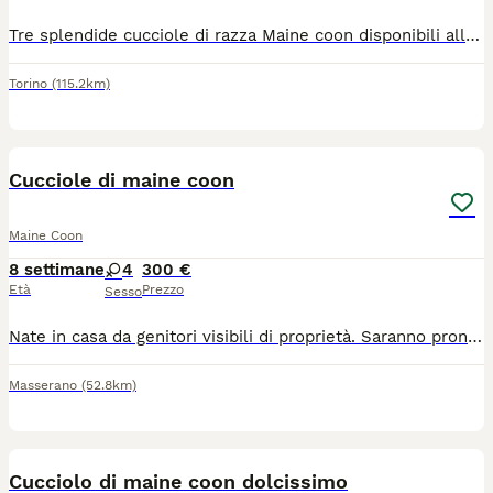
Tre splendide cucciole di razza Maine coon disponibili alla vendita dopo il 30 di agosto con vaccino, sverminazione e libretto sanitario.
Torino
(115.2km)
6
Cucciole di maine coon
Maine Coon
8 settimane
4
300 €
Età
Prezzo
Sesso
Nate in casa da genitori visibili di proprietà. Saranno pronte per le nuove famiglie a partire da fine agosto. Le piccole sono sane, vivaci ed educate alla lettiera. Info. 329 4643260
Masserano
(52.8km)
12
2
Cucciolo di maine coon dolcissimo