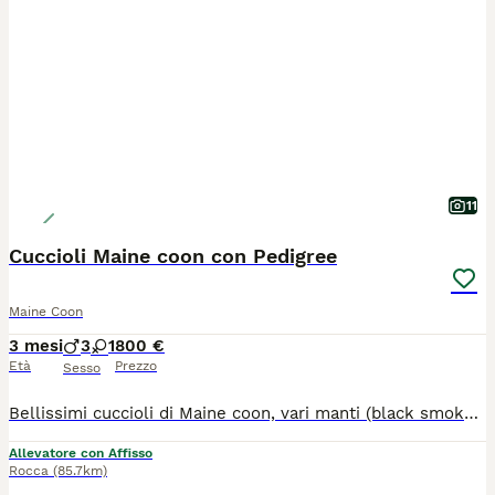
11
Cuccioli Maine coon con Pedigree
Maine Coon
3 mesi
3
1
800 €
Età
Prezzo
Sesso
Bellissimi cuccioli di Maine coon, vari manti (black smoke, red, brown). Pronti a giugno 2026 e luglio 2026 (varie cucciolate). Genitori di nostra proprietà e visibili in sede, testati sulle malattie più comuni della razza e FIV / FELV negativi. I nostri gattini vengono ceduti con: Pedigree, microchip, vaccinazione, sverminazione e libretto sanitario. Prezzi in base alla linea e alla morfologia, per budget diversi, da compagnia e da riproduzione. Possibilità di rateizzazione in attesa della consegna. Ci troviamo a Montiglio Monferrato (AT). Possibilità di trasporto. Contattateci senza impegno, anche per vederli in sede :) Telefono e WhatsApp 39 3280270491; preferiamo i messaggi scritti alle telefonate dirette. Grazie
Allevatore con Affisso
Rocca
(85.7km)