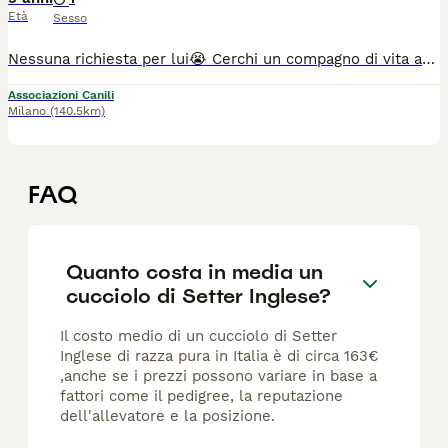
Età
Sesso
Nessuna richiesta per lui😭 Cerchi un compagno di vita affettuoso e dolce? Sami ti sta aspettando! 🌟 Andrea è un Setter Inglese di 5 anni con un cuore grande e un carattere che conquista subito! È un cane equilibrato, affettuoso e super educato. Ama passeggiare, giocare e stare in compagnia, ed è il compagno ideale per una famiglia che cerca un cane dolce e amichevole. Cosa rende Sami speciale: Ottimo in passeggiata e sempre ubbidiente 🐾 Perfetto con altri cani, ama socializzare senza essere competitivo. Rispetta i gatti e adora i bambini 👶🐱 Si adatta facilmente sia in casa con giardino che in appartamento🏡 Taglia medio-grande (circa 20 kg), perfetto per ogni tipo di ambiente Sami ha il chip e il libretto sanitario in regola, ed è pronto a entrare nella tua vita! Se pensi che Sami possa essere il cane perfetto per la tua famiglia, non esitare a contattare: 📞 Luana Ibotti: 380 3282337 (disponibile da lunedì a venerdì dopo le 18:00 e sabato tutto il giorno). Andrea si trova in provincia di Padova, pronto per iniziare una nuova vita piena di amore. Fai spazio nel tuo cuore per lui, non te ne pentirai! 💕
Associazioni Canili
Milano
(140.5km)
FAQ
Quanto costa in media un
cucciolo di Setter Inglese?
Il costo medio di un cucciolo di Setter
Inglese di razza pura in Italia è di circa 163€
,anche se i prezzi possono variare in base a
fattori come il pedigree, la reputazione
dell'allevatore e la posizione.