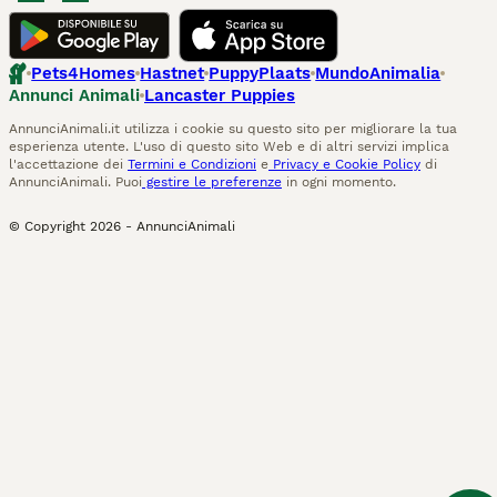
Pets4Homes
Hastnet
PuppyPlaats
MundoAnimalia
Annunci Animali
Lancaster Puppies
AnnunciAnimali.it utilizza i cookie su questo sito per migliorare la tua
esperienza utente. L'uso di questo sito Web e di altri servizi implica
l'accettazione dei
Termini e Condizioni
e
Privacy e Cookie Policy
di
AnnunciAnimali. Puoi
gestire le preferenze
in ogni momento.
© Copyright
2026
-
AnnunciAnimali