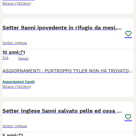
Milano
(142.1km)
7
Setter 9anni ipovedente in rifugio da mesi.BRESCIA
Setter Inglese
10 anni
1
Età
Sesso
AGGIORNAMENTI : PURTROPPO TYLER NON HA TROVATO ADOZIONE ED SI TROVA DA MESI IN UN RIFUGIO A BRESCIA.. Tyler era partito a novembre scorso in adozione a Milano dopo esser stato abbandonato in campagna , nonostante il pre affido e tutte le raccomandazioni telefoniche, la persona non era assolutamente adatta nell avere un cane.. Vi prego con il cuore in mano di non far tornare, qui a Benevento, Tyler in canile. È un setter meraviglioso di 9 anni, ipovedente ma sano (leishmania negativo). Non sporca in casa, va al guinzaglio ed è davvero dolcissimo ed affettuoso. Aiutatemi a trovare nuova adozione in Lombardia o limitrofi. Si trova in stallo in un rifugio di Brescia.
Associazioni Canili
Milano
(142.1km)
3
Setter Inglese 5anni salvato pelle ed ossa PADOVA
Setter Inglese
5 anni
1