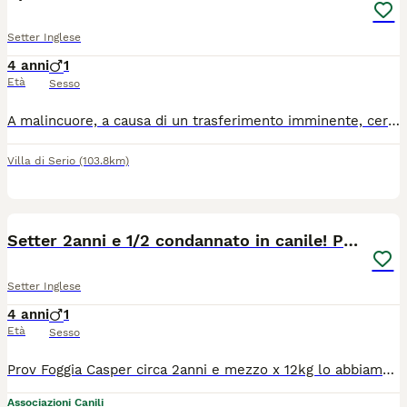
Setter Inglese
4 anni
1
Età
Sesso
A malincuore, a causa di un trasferimento imminente, cerchiamo una nuova casa per un meraviglioso esemplare di Setter Inglese che compirà 5 anni a settembre. Si tratta di un cane straordinariamente buono, dal carattere dolce ed equilibrato. È già perfettamente socializzato, si dimostra fantastico e paziente con i bambini ed è assolutamente socievole con gli altri cani, con cui va d'accordo senza problemi. Il cane viene ceduto gratuitamente, ma cerchiamo esclusivamente persone serie, responsabili e amorevoli, realmente desiderose di prendersene cura e di dargli tutto l'affetto che merita. Se siete interessati a dargli una seconda possibilità e a accoglierlo nella vostra vita, contattatemi in privato.
Villa di Serio
(103.8km)
3
Setter 2anni e 1/2 condannato in canile! PUGLIA
Setter Inglese
4 anni
1
Età
Sesso
Prov Foggia Casper circa 2anni e mezzo x 12kg lo abbiamo chiamato così perché pareva un fantasma quando, mollato nella foresta umbra 1anno fa era pelle ed ossa povera anima. Dolce, buon carattere, vaccinato, sterilizzato.....da 1anno è in un recinto di un canile e nessuno ha mai chiesto di lui perché ha la Leishmania ..ma lui sta benone..con una pastiglia al giorno di Allopurinolo dal costo irrisorio vive tranquillamente ...purtroppo ci sono ancora pregiudizi su questa malattia ...e Casper è ancora lì ad aspettare una famiglia x la vita! Se volete dargli una vita migliore arriva con la staffetta in tutto il centro nord previo iter di preaffido..
Associazioni Canili