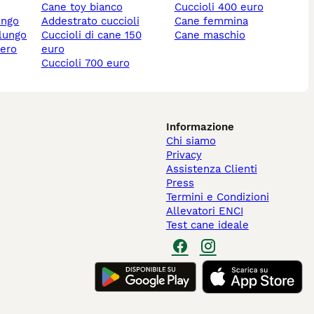
cane toy bianco
cuccioli 400 euro
ungo
addestrato cuccioli
cane femmina
 lungo
cuccioli di cane 150
cane maschio
nero
euro
cuccioli 700 euro
Informazione
Chi siamo
Privacy
Assistenza Clienti
Press
Termini e Condizioni
Allevatori ENCI
Test cane ideale