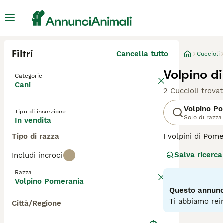
Filtri
Cancella tutto
Cuccioli
Volpino d
Categorie
Cani
2 Cuccioli trovat
Volpino P
Tipo di inserzione
Solo di razza
In vendita
Tipo di razza
I volpini di Pom
piccoli del tipo
Salva ricerca
Includi incroci
questi volpini d
popolari durante
Razza
Volpino Pomerania
Leggi la
nostra p
Questo annunci
Ti abbiamo rein
Città/Regione