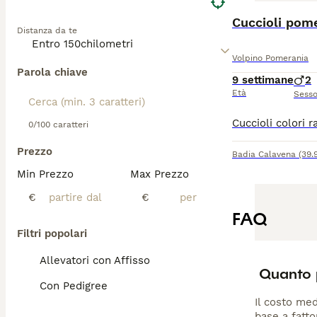
Cuccioli pom
Distanza da te
Volpino Pomerania
Parola chiave
9 settimane
2
Età
Sess
0/100 caratteri
Prezzo
Badia Calavena
(39.
Min Prezzo
Max Prezzo
€
€
FAQ
Filtri popolari
Allevatori con Affisso
Quanto 
Con Pedigree
Il costo med
base a fatto