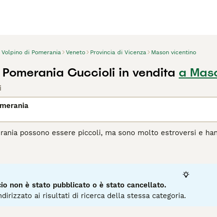
Volpino di Pomerania
Veneto
Provincia di Vicenza
Mason vicentino
i Pomerania Cuccioli in vendita
a Maso
i
omerania
erania possono essere piccoli, ma sono molto estroversi e ha
 Spitz e hanno un aspetto molto simile a quello di una volpe, a
iscendono dallo spitz tedesco, motivo per cui vengono altresì c
 il suo regno nel 1900.
agina di consigli sul Volpino Pomerania
per informazioni su qu
o non è stato pubblicato o è stato cancellato.
dirizzato ai risultati di ricerca della stessa categoria.
5