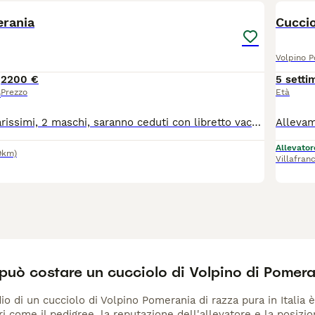
erania
Cuccio
Volpino 
2200 €
5 setti
Prezzo
Età
o
Cuccioli colori rarissimi, 2 maschi, saranno ceduti con libretto vaccinazione, sverminazione, microchip e pedigree ENCI di alta genealogiadato che entrambi i genitori ne sono in possesso. Io non sono un'allevatore, ho una coppia di pomerania e malgrado molte attenzioni mi hanno fregato. Solo veramente interessati ...3402807102 Daniele.
Allevator
9km)
Villafran
può costare un cucciolo di Volpino di Pomer
io di un cucciolo di Volpino Pomerania di razza pura in Italia 
ri come il pedigree, la reputazione dell'allevatore e la posizio