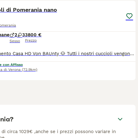
li di Pomerania nano
Pomerania
mane
2
3
3800 €
Prezzo
Sesso
Allevamento Casa HD Von BAUnty 🐶 Tutti i nostri cuccioli vengono cresciuti per i primi mesi da noi affinché non raggiungono i 3 mesi d’età, momento a partire dal quale saranno pronti ad entrare a far parte della nuova famiglia. 🙋🏻‍♀️ Innamorarsi di questi cuccioli è molto facile. Per questo vi suggeriamo sempre di prenotare il cucciolo con largo anticipo. 🏠Venite a farci visita di persona presso il nostro Allevamento, sarà amore a prima vista ♥️ 💕Inoltre potremmo dialogare assieme per scoprire le vostre affinità con il cucciolo e darvi dei consigli per costruire una piacevole relazione. Ricordiamo che tutti i nostri cuccioli vengono ceduti con: 1) Contratto 2) libretto sanitario e Pedigree 3) Vaccinazioni e sverminazione 4) Microchip 5) Certificato di buona salute 6) Test genitori 7)Kit giochi e consigli comportamentali e alimentari per relazionarsi con il cucciolo I nostri cuccioli sono già educati all’uso della traversina. Un animale è magia 🫶🏻 📍ci trovate a Villafranca di Verona in via Carlo Alberto, 44 ☎️ prendete appuntamento telefonico al 348 4095905 🛜 https://allevamentocasahdvonbaunty.com Ciao 🐾 Milena e Andrea 🐾
e con Affisso
ca di Verona
(72.9km)
ania?
è di circa 1029€ ,anche se i prezzi possono variare in
ne.