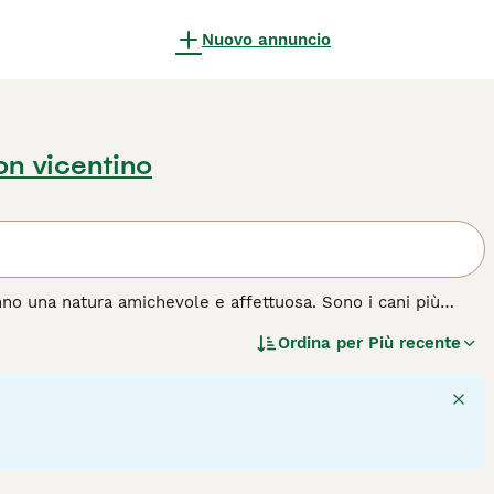
Nuovo annuncio
n vicentino
nno una natura amichevole e affettuosa. Sono i cani più
vvolti in un fascio di lanugine. è interessante vedere che
Ordina per
Più recente
hiamati spitz tedeschi nani. La regina Vittoria li rese
esta razza di cane.
33