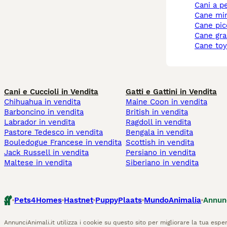
cani a p
cane mi
cane pi
cane gr
cane to
Cani e Cuccioli in Vendita
Gatti e Gattini in Vendita
Chihuahua in vendita
Maine Coon in vendita
Barboncino in vendita
British in vendita
Labrador in vendita
Ragdoll in vendita
Pastore Tedesco in vendita
Bengala in vendita
Bouledogue Francese in vendita
Scottish in vendita
Jack Russell in vendita
Persiano in vendita
Maltese in vendita
Siberiano in vendita
Pets4Homes
Hastnet
PuppyPlaats
MundoAnimalia
Annun
AnnunciAnimali.it utilizza i cookie su questo sito per migliorare la tua esper