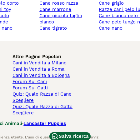
elo corto
cane rosso razza
cane grigio
ni toy
cane marrone
razze cani pelo l
ccolo
cane piccola taglia
cane bianco pelo
ande
bianco
cane pelo lungo 
y nano
cane tigrato
cane nano
Altre Pagine Popolari
Cani in Vendita a Milano
Cani in Vendita a Roma
Cani in Vendita a Bologna
Forum Sui Cani
Forum Sui Gatti
Quiz: Quale Razza di Cane
Scegliere
Quiz: Quale Razza di Gatto
Scegliere
ci Animali
Lancaster Puppies
Salva ricerca
ienza utente. L'uso di questo sito Web e di altri servizi