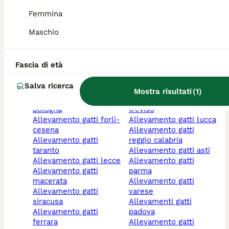
gatti con occhi blu
cosenza
Femmina
cuccioli gatto bianco
allevamento gatti
gatto maschio
calabria
Maschio
gatto femmina
allevamento gatti
allevamento gatti
cremona
torino
allevamento gatti
Fascia di età
allevamento gatti
imperia
milano
allevamento gatti
Salva ricerca
allevamento gatti roma
emilia-romagna
Mostra risultati
(
1
)
allevamento gatti
allevamento gatti
bologna
treviso
allevamento gatti forlì-
allevamento gatti lucca
cesena
allevamento gatti
allevamento gatti
reggio calabria
taranto
allevamento gatti asti
allevamento gatti lecce
allevamento gatti
allevamento gatti
parma
macerata
allevamento gatti
allevamento gatti
varese
siracusa
allevamenti gatti
allevamento gatti
padova
ferrara
allevamento gatti