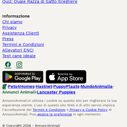
Quiz: Quale Razza di Gatto Scegliere
Informazione
Chi siamo
Privacy
Assistenza Clienti
Press
Termini e Condizioni
Allevatori ENCI
Test cane ideale
Pets4Homes
Hastnet
PuppyPlaats
MundoAnimalia
Annunci Animali
Lancaster Puppies
AnnunciAnimali.it utilizza i cookie su questo sito per migliorare la tua
esperienza utente. L'uso di questo sito Web e di altri servizi implica
l'accettazione dei
Termini e Condizioni
e
Privacy e Cookie Policy
di
AnnunciAnimali. Puoi
gestire le preferenze
in ogni momento.
© Copyright
2026
-
AnnunciAnimali