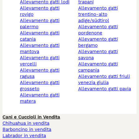
allevamento gatti lodi
trapani
allevamento gatti
allevamento gatti
rovigo
trentino-alto
allevamento gatti
adige/südtirol
palermo
allevamento gatti
allevamento gatti
pordenone
catania
allevamento gatti
allevamento gatti
bergamo
mantova
allevamento gatti
allevamento gatti
savona
vercelli
allevamento gatti
allevamento gatti
campania
ragusa
allevamento gatti friuli
allevamento gatti
venezia giulia
grosseto
allevamento gatti pavia
allevamento gatti
matera
Cani e Cuccioli in Vendita
Chihuahua in vendita
Barboncino in vendita
Labrador in vendita