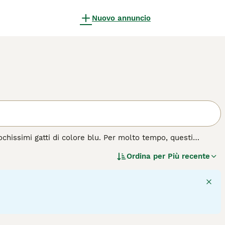
Nuovo annuncio
ochissimi gatti di colore blu. Per molto tempo, questi
domestici grazie alla loro natura amichevole, calma e
Ordina per
Più recente
rso degli anni il certosino si è guadagnato la reputazione di
a di gatto.
18