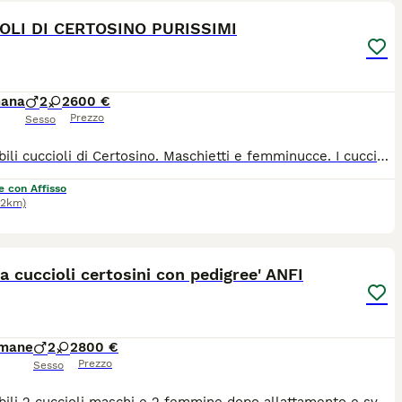
OLI DI CERTOSINO PURISSIMI
mana
2
2
600 €
Prezzo
Sesso
Disponibili cuccioli di Certosino. Maschietti e femminucce. I cuccioli sono nati 31/07/2026. Disponibili dopo il 29/09/2026. I cuccioli vengono ceduti dopo il sessantesimo giorno di vita. Genitori visibili con pedigree e genealogia. Testati e negativi alla FelV - FiV. Vaccinati alla FelV. Per info contattare Patrick. (disponibile whatsapp) CORDIALITA'
e con Affisso
.2km)
3
1
a cuccioli certosini con pedigree' ANFI
imane
2
2
800 €
Prezzo
Sesso