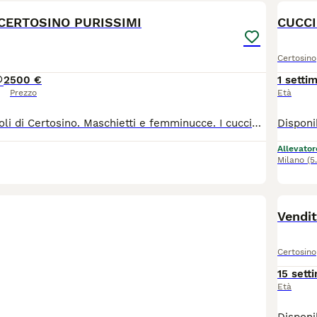
 CERTOSINO PURISSIMI
CUCCI
Certosino
2
500 €
1 setti
Prezzo
Età
Disponibili cuccioli di Certosino. Maschietti e femminucce. I cuccioli sono nati 31/07/2026. Disponibili dopo il 29/09/2026. I cuccioli vengono ceduti dopo il sessantesimo giorno di vita. Genitori visibili con pedigree e genealogia. Testati e negativi alla FelV - FiV. Vaccinati alla FelV. Per info contattare Patrick. (disponibile whatsapp) CORDIALITA'
Allevator
Milano
(5
Vendit
Certosino
15 sett
Età