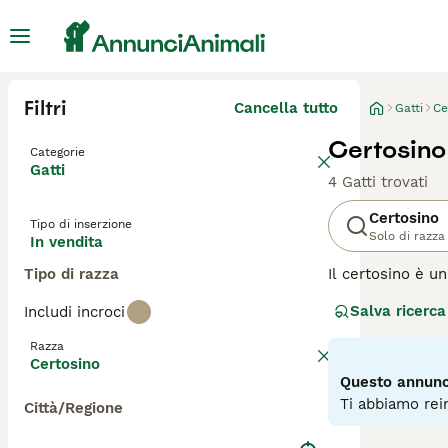
Filtri
Cancella tutto
Gatti
Ce
Certosino 
Categorie
Gatti
4 Gatti trovati
Certosino
Tipo di inserzione
Solo di razza
In vendita
Tipo di razza
Il certosino è u
affascinanti gat
Salva ricerca
Includi incroci
gentile. È risapu
essere un meravi
Razza
Certosino
Leggi la
nostra p
Questo annunci
Ti abbiamo rein
Città/Regione