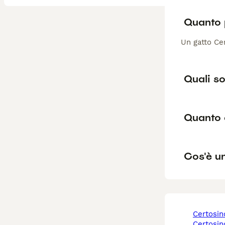
Quanto 
Un gatto Cer
Quali so
Quanto 
Cos'è u
certosi
certosi