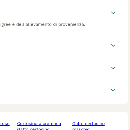
digree e dell'allevamento di provenienza.
arese
certosino a cremona
gatto certosino
gatto certosino
maschio