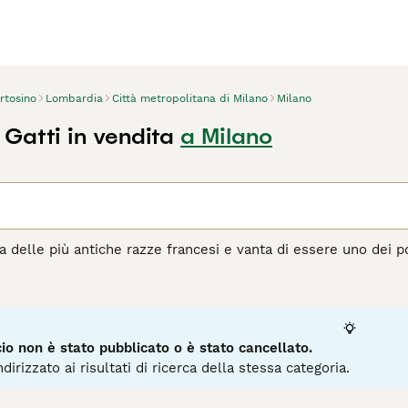
rtosino
Lombardia
Città metropolitana di Milano
Milano
Gatti in vendita
a Milano
na delle più antiche razze francesi e vanta di essere uno dei p
ti di medie dimensioni sono stati popolari compagni e animali 
to che formano forti legami con le loro famiglie, in più nel co
glioso cacciatore di topi.
agina di consigli sul Certosino
per informazioni su questa razz
o non è stato pubblicato o è stato cancellato.
dirizzato ai risultati di ricerca della stessa categoria.
1