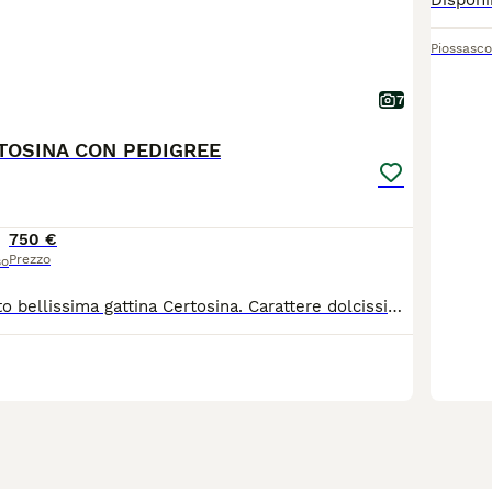
Piossasco
7
TOSINA CON PEDIGREE
750 €
Prezzo
so
Disponibile subito bellissima gattina Certosina. Carattere dolcissimo, abituata a convivere con altri animali domestici. Particolarmente adatta a famiglie con bambini. Adeguatamente svezzata ed educata alla lettiera.