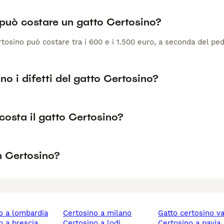
può costare un gatto Certosino?
tosino può costare tra i 600 e i 1.500 euro, a seconda del pe
no i difetti del gatto Certosino?
costa il gatto Certosino?
n Certosino?
no a lombardia
certosino a milano
gatto certosino v
no a brescia
certosino a lodi
certosino a pavia