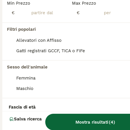
Min Prezzo
Max Prezzo
Splendido cucciolo di Bengala Marble maschio, nato il 19 febbraio 2026, pronto per entrare nella sua nuova famiglia. Il piccolo è dolce, affettuoso, ben socializzato e cresciuto in ambiente familiare con grande cura e attenzione. Verrà ceduto: vaccinato con microchip con libretto sanitario con trattamento antiparassitario Entrambi i genitori sono Bengala con pedigree. È disponibile sia con pedigree che senza pedigree, secondo le esigenze della famiglia adottante. Per maggiori informazioni, foto e video, contattatemi in privato. Visite gradite su appuntamento. Solo famiglie serie e amanti degli animali
€
€
Rimini
(6.7km)
Filtri popolari
4
Allevatori con Affisso
CUCCIOLI BENGALA
Gatti registrati GCCF, TICA o FIFe
Bengala
Sesso dell'animale
11 settimane
2
3
500 €
Età
Prezzo
Sesso
Femmina
Maschio
Cuccioli Bengala disponibili😻🐈 Adottabili con pedigree dopo svezzamento Disponibili dal 20/07 Da €500 I gattini si trovano a Modena Per info contattare 3762521412 (WhatsApp h24 - chiamate dalle 14 alle 20)
Modena
(149.5km)
Fascia di età
4
1
Salva ricerca
Mostra risultati
(
4
)
Cucciolo Bengala