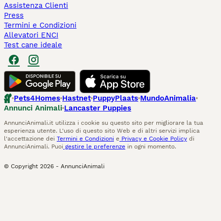
Assistenza Clienti
Press
Termini e Condizioni
Allevatori ENCI
Test cane ideale
Pets4Homes
Hastnet
PuppyPlaats
MundoAnimalia
Annunci Animali
Lancaster Puppies
AnnunciAnimali.it utilizza i cookie su questo sito per migliorare la tua
esperienza utente. L'uso di questo sito Web e di altri servizi implica
l'accettazione dei
Termini e Condizioni
e
Privacy e Cookie Policy
di
AnnunciAnimali. Puoi
gestire le preferenze
in ogni momento.
© Copyright
2026
-
AnnunciAnimali