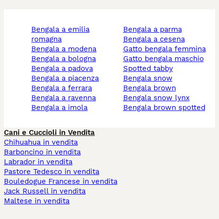
bengala a emilia
bengala a parma
romagna
bengala a cesena
bengala a modena
gatto bengala femmina
bengala a bologna
gatto bengala maschio
bengala a padova
spotted tabby
bengala a piacenza
bengala snow
bengala a ferrara
bengala brown
bengala a ravenna
bengala snow lynx
bengala a imola
bengala brown spotted
Cani e Cuccioli in Vendita
Chihuahua in vendita
Barboncino in vendita
Labrador in vendita
Pastore Tedesco in vendita
Bouledogue Francese in vendita
Jack Russell in vendita
Maltese in vendita