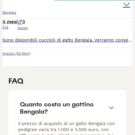
Bengala
4 mesi
3
Età
Sesso
Sono disponibili cuccioli di gatto Bengala. Verranno consegnati con regolare ciclo di sverminazione, vaccini e pedigree. Per info scrivere o chiamare. Emanuele e Alessandra
Arezzo
(83.4km)
FAQ
Quanto costa un gattino
Bengala?
Il prezzo di acquisto di un gatto Bengala con
pedigree varia tra 1.000 e 3.500 euro, con