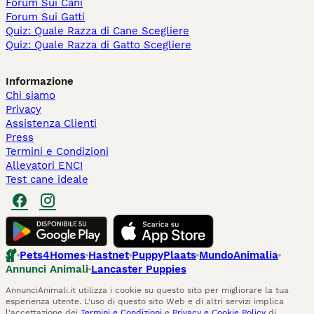
Forum Sui Cani
Forum Sui Gatti
Quiz: Quale Razza di Cane Scegliere
Quiz: Quale Razza di Gatto Scegliere
Informazione
Chi siamo
Privacy
Assistenza Clienti
Press
Termini e Condizioni
Allevatori ENCI
Test cane ideale
Pets4Homes
Hastnet
PuppyPlaats
MundoAnimalia
Annunci Animali
Lancaster Puppies
AnnunciAnimali.it utilizza i cookie su questo sito per migliorare la tua
esperienza utente. L'uso di questo sito Web e di altri servizi implica
l'accettazione dei
Termini e Condizioni
e
Privacy e Cookie Policy
di