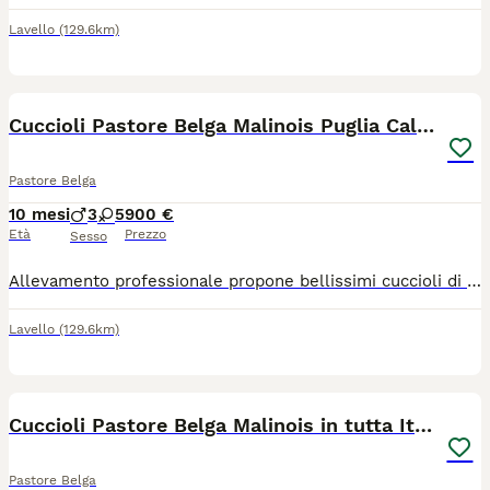
Lavello
(129.6km)
2
Cuccioli Pastore Belga Malinois Puglia Calabria
Pastore Belga
10 mesi
3
5
900 €
Età
Prezzo
Sesso
Allevamento professionale propone bellissimi cuccioli di Pastore Belga Malinois con pedigree ENCI. I cuccioli sono visibili assieme ai genitori in allevamento in zona Bari in Puglia. Sono disponibili maschietti e femminucce. I cuccioli sono ceduti al nuovo proprietario provvisti di libretto sanitario con vaccino, ciclo sverminazione, microchip, pedigree ENCI. Inoltre tutti i cuccioli sono ceduti anche con certificazione veterinaria di buona salute. E' possibile consegnare i cuccioli in Puglia Bari Lecce Taranto Brindisi Foggia e in Tutta Italia. Nelle foto sono visibili alcuni cuccioli e i genitori. Per maggiori informazioni contattare il 3931177788
Lavello
(129.6km)
6
Cuccioli Pastore Belga Malinois in tutta Italia
Pastore Belga