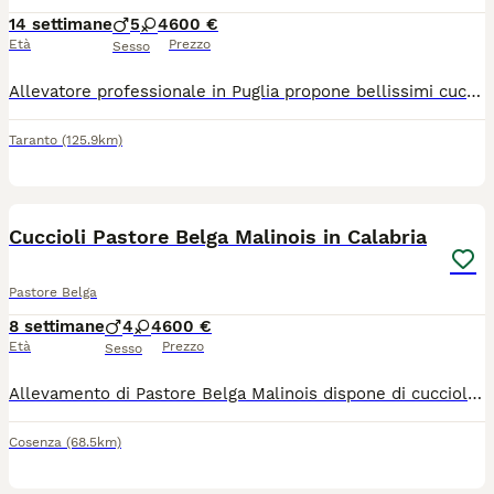
14 settimane
5
4
600 €
Età
Prezzo
Sesso
Allevatore professionale in Puglia propone bellissimi cuccioli di Pastore Belga Malinois con prestigioso pedigree ENCI. I cuccioli sono ceduti a partire dal secondo mese di età corredati di libretto sanitario con profilassi vaccinale, sverminazione, controlli veterinari, microchip e pedigree ENCI. Sono consegnabili in tutta Italia tramite corriere specializzato. Per maggiori informazioni chiamare il 3533660041
Taranto
(125.9km)
8
Cuccioli Pastore Belga Malinois in Calabria
Pastore Belga
8 settimane
4
4
600 €
Età
Prezzo
Sesso
Allevamento di Pastore Belga Malinois dispone di cuccioli di altissima genealogia e morfologia con eccellenti pedigree ENCI. I cuccioli sono a richiesta del cliente consegnabili in tutta la Calabria a cura dell' allevatore. Sono ceduti con libretto sanitario con vaccino, ciclo sverminazione, certificazione medico-veterinaria di buona salute, microchip e pedigree ENCI-FCI. Per qualsiasi informazione o per venire direttamente in allevamento contattate l'allevatore telefonicamente al 3533660041 oppure tramite messaggi WhatsApp allo stesso numero.
Cosenza
(68.5km)