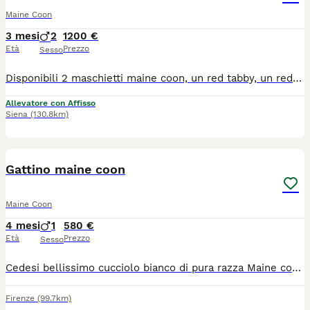
Maine Coon
3 mesi
2
1200 €
Età
Prezzo
Sesso
Disponibili 2 maschietti maine coon, un red tabby, un red and white. I cuccioli verranno ceduti al compimento delle 14 settimane di età, sverminati, vaccinati, chip, passaggio di proprietà del chip, pedigree Anfi. A corredo vengono consegnati test genetici e ecocardiografici dei genitori, kit partenza cucciolo, contratto di cessione con obbligo di sterilizzazione entro 6 mesi di vita, regolare fattura. Siamo a siena. Allevamento Elinor Woods
Allevatore con Affisso
Siena
(130.8km)
5
Gattino maine coon
Maine Coon
4 mesi
1
580 €
Età
Prezzo
Sesso
Cedesi bellissimo cucciolo bianco di pura razza Maine coon di 2 mesi, ha un carattere dolcissimo e piace tanto essere coccolato, disponibile da subito, Genitori sono entrambi della mia proprietà, Il cucciolo e già socializzati, abituati all'uso della lettiera, e alla presenza di bambini. Verra ceduto con primo vaccino completo, 2sveminazione, controllo sanitario e libretto sanitario, esame feci negative, e kit cucciolo. Info whatsapp: 3333803228
Firenze
(99.7km)