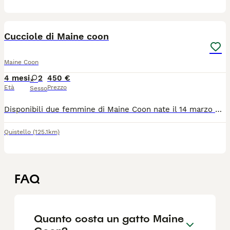
8
Cucciole di Maine coon
Maine Coon
4 mesi
2
450 €
Età
Prezzo
Sesso
Disponibili due femmine di Maine Coon nate il 14 marzo Sverminate , abituate alla lettiera Genitori visibili , hanno due anni
Quistello
(125.1km)
FAQ
Quanto costa un gatto Maine