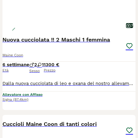
7
Nuova cucciolata !! 2 Maschi 1 femmina
Maine Coon
6 settimane
2
1
1300 €
Età
Prezzo
Sesso
Dalla nuova cucciolata di leo e oxana del nostro allevamento, sono disponibili alla prenotazione 3 gattini 2 maschi (Black Tabby with White) 1 femmina (Black Tortie with White) i gattini verrano ceduti a fine settembre dopo 3 mesi e una settimana in cui saranno abituati al contatto umano ai bambini alle aspirapolveri e alla vita in famiglia in generale. Verranno ceduti sverminati, vaccinati, con microchip e pedigree afi-wcf. Genitori esenti da patologie e sempre visibili presso il nostro allevamento. Foto dei gattini a 14 giorni
Allevatore con Affisso
Signa
(87.4km)
7
Cuccioli Maine Coon di tanti colori