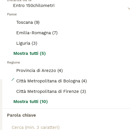
Distanza da te
informazioni su questa razza di gatto.
Paese
ADVANCED
Toscana (9)
Emilia-Romagna (7)
Liguria (3)
Mostra tutti (5)
Regione
Provincia di Arezzo (4)
21
Città Metropolitana di Bologna (4)
Da Leo e alaska 5 fantastici cuccioli!!!
Città Metropolitana di Firenze (3)
Mostra tutti (10)
Maine Coon
4 settimane
2
3
1300 €
Parola chiave
Età
Prezzo
Sesso