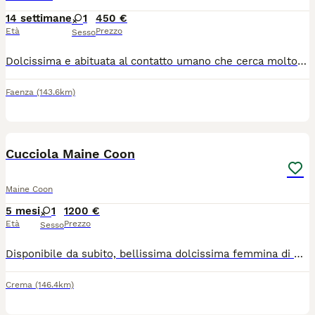
14 settimane
1
450 €
Età
Prezzo
Sesso
Dolcissima e abituata al contatto umano che cerca molto attivamente, senza pedigree perché la madre non ne è dotata ma il padre si ( campione con pedigree di 14 Kg ) . Abituata alla lettiera. Potete chiamare o scrivere a WhatsApp
Faenza
(143.6km)
9
Cucciola Maine Coon
Maine Coon
5 mesi
1
1200 €
Età
Prezzo
Sesso
Disponibile da subito, bellissima dolcissima femmina di Maine Coon nel colore blu con bianco Nata il 25/2/2026 Si cede con doppio vaccino , sverminata , test genetici propri , microchip e passaggio di proprietà , pedigree AFSI riconosciuto Wcf da riproduzione (SOLO ALLEVAMENTI CON AFFISSO ) kit puppy e kit giochini. Genitori testati per le maggiori malattie genetiche HCM , SMA, PkDdef Ecocardio nella norma Fiv felv negativi I cuccioli crescono in un ambiente famigliare a stretto contatto con bambini e altri animali, abituati alla lettiera , tira graffi, zona esterna in sicurezza. Si può visionare i cuccioli in allevamento solo su appuntamento per la tutela dei piccoli e non prima delle 8 psettimane. Rimaniamo a disposizione per qualsiasi dubbio o informazione sia prima che dopo la cessione. Il prezzo è adeguato al valore riproduttivo della cucciola e non è paragonabile a quello di un soggetto da compagnia.
Crema
(146.4km)
1