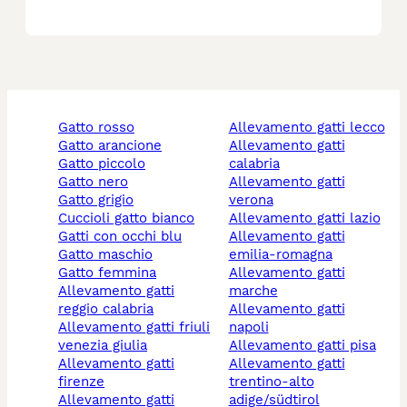
gatto rosso
allevamento gatti lecco
gatto arancione
allevamento gatti
gatto piccolo
calabria
gatto nero
allevamento gatti
gatto grigio
verona
cuccioli gatto bianco
allevamento gatti lazio
gatti con occhi blu
allevamento gatti
gatto maschio
emilia-romagna
gatto femmina
allevamento gatti
allevamento gatti
marche
reggio calabria
allevamento gatti
allevamento gatti friuli
napoli
venezia giulia
allevamento gatti pisa
allevamento gatti
allevamento gatti
firenze
trentino-alto
allevamento gatti
adige/südtirol