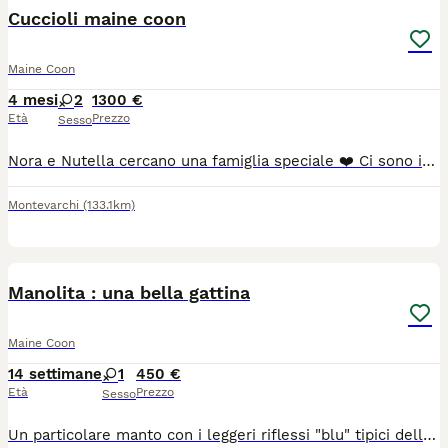
Cuccioli maine coon
Maine Coon
4 mesi
2
1300 €
Età
Prezzo
Sesso
Nora e Nutella cercano una famiglia speciale ❤️ Ci sono incontri che aspettano solo il momento giusto per accadere. Nora, elegante Black Silver ticket e Nutella, affascinante Black Smok due splendide cucciole Maine Coon che saranno pronte a lasciare il nido dal 10 luglio. Cresciute in casa con amore e attenzioni quotidiane, sono abituate alla presenza di persone, bambini, altri gatti e cani. Hanno un carattere dolce, equilibrato e socievole, tipico di cucciole allevate in un vero ambiente familiare. Saranno affidate con: 🐾 Microchip 🐾 Vaccinazioni in regola per l'età 🐾 Sverminazioni effettuate 🐾 Pedigree 🐾 Libretto sanitario 🐾 Genitori sottoposti a test genetici per le principali patologie della razza La nostra priorità è trovare per loro famiglie responsabili e amorevoli, che sappiano apprezzare non solo la loro bellezza, ma anche il meraviglioso carattere che le contraddistingue.
Montevarchi
(133.1km)
7
Manolita : una bella gattina
Maine Coon
14 settimane
1
450 €
Età
Prezzo
Sesso
Un particolare manto con i leggeri riflessi "blu" tipici della razza, sebbene senza pedigree in quanto la madre non ne è dotata a differenza del padre che è un campione MaineCoon con pedigree ( 14kg) . Abituata alla lettiera, sverminata e vaccinata Une delle più belle femminucce della cucciolata.