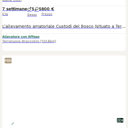
Maine Coon
7 settimane
5
5
800 €
Età
Prezzo
Sesso
L'allevamento amatoriale Custodi del Bosco (situato a Terranuova Bracciolini, Arezzo) è lieto di annunciare la nascita di due splendide cucciolate di Maine Coon! I piccoli saranno pronti per raggiungere le loro nuove famiglie a partire da settembre. I nostri cuccioli crescono in un ambiente familiare, circondati da amore e attenzioni, per garantire un carattere equilibrato, socievole e affettuoso. Cosa include la cessione del cucciolo: Pedigree AFEF Microchip già inserito e registrazione all'anagrafe felina Ciclo di vaccinazioni e sverminazioni effettuati. Libretto sanitario Test genetici dei genitori Nota sulle foto: i cuccioli contrassegnati con una X sono già stati prenotati e non sono più disponibili. Ci troviamo a Terranuova Bracciolini (AR), in Toscana. Se vuoi venire a conoscerli o desideri ricevere maggiori informazioni, foto e video dei singoli cuccioli, non esitare a contattarci! Saremo felici di trovare la famiglia perfetta per ognuno dei nostri "Custodi del Bosco".
Allevatore con Affisso
Terranuova Bracciolini
(133.6km)
PRO
6