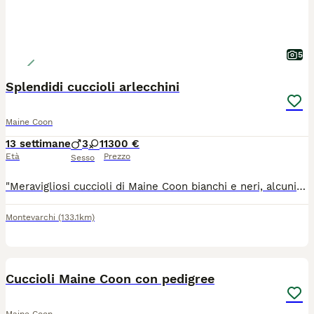
5
Splendidi cuccioli arlecchini
Maine Coon
13 settimane
3
1
1300 €
Età
Prezzo
Sesso
"Meravigliosi cuccioli di Maine Coon bianchi e neri, alcuni con splendida livrea tabby. Allevati con amore in ambiente familiare, sono sani, dolcissimi e ben socializzati. Crescono con la massima cura e saranno affidati solo a famiglie responsabili, pronte ad amarli per tutta la vita." 🐾
Montevarchi
(133.1km)
7
Cuccioli Maine Coon con pedigree