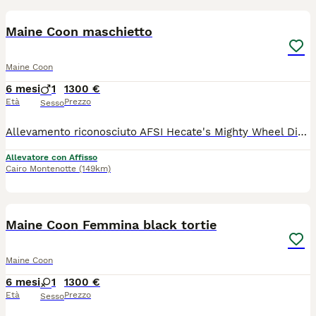
Maine Coon maschietto
Maine Coon
6 mesi
1
1300 €
Età
Prezzo
Sesso
Allevamento riconosciuto AFSI Hecate's Mighty Wheel Dispone di cuccioli Per informazioni in privato Pedigree WCF Genitori testati Ecocardio perfetto Microchip libretto delle vaccinazioni in regola
Allevatore con Affisso
Cairo Montenotte
(149km)
3
Maine Coon Femmina black tortie
Maine Coon
6 mesi
1
1300 €
Età
Prezzo
Sesso