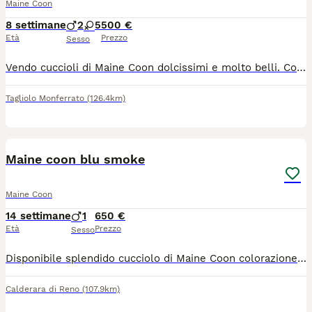
Maine Coon
8 settimane
2
5
500 €
Età
Prezzo
Sesso
Vendo cuccioli di Maine Coon dolcissimi e molto belli. Colori: white femmina,red femmina,black smoke, maschio solido blue, maschi e femmine e femmine tortie/calico (tre colori). Li cedo dai 2 mesi con: · controllo veterinario · vaccino FIV · sverminazione · libretto sanitario Allego qualche foto di esempio. Per chi vuole, è possibile vedere anche gli altri cuccioli, venire a vederli senza impegno o chiedere foto e video della mamma, del papà e dei cuccioli. No pedegree quindi nessun obbligo di castrazione o sterilizzazione. Ci troviamo a 10 minuti da Ovada. Info: 373 86 51 858 - Contattarmi su WhatsApp.
Tagliolo Monferrato
(126.4km)
3
Maine coon blu smoke
Maine Coon
14 settimane
1
650 €
Età
Prezzo
Sesso
Disponibile splendido cucciolo di Maine Coon colorazione Blu Smoke (sottopelo bianco con effetto fumo) da imponenti linee russe (tratti marcati e grandi ciuffi sulle orecchie). Genitori: Visibili e testati negativi FIV/FeLV e HCM (cardiopatia). Pedigree: Ceduto senza pedigree esclusivamente come animale da compagnia. Il cucciolo verrà consegnato con: Libretto sanitario Ciclo di sverminazione e primo vaccino Già svezzato e abituato alla lettiera
Calderara di Reno
(107.9km)