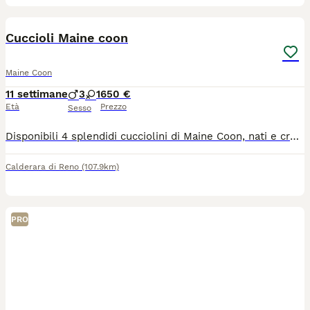
7
Cuccioli Maine coon
Maine Coon
11 settimane
3
1
650 €
Età
Prezzo
Sesso
Disponibili 4 splendidi cucciolini di Maine Coon, nati e cresciuti in ambiente familiare. Quando: Cedibili da Fine luglio . Salute: Consegnati con libretto sanitario, sverminati e con primo vaccino. Genitori: Visibili in loco (cuccioli ceduti senza pedigree). Per informazioni, foto o prenotazioni, contattami in privato!
Calderara di Reno
(107.9km)
PRO