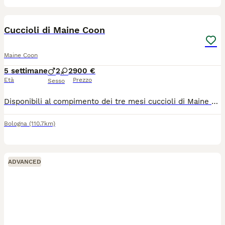
13
Cuccioli di Maine Coon
Maine Coon
5 settimane
2
2
900 €
Età
Prezzo
Sesso
Disponibili al compimento dei tre mesi cuccioli di Maine Coon xxl Verranno consegnati con vaccini, sverminazioni, antiparassitari, kit cucciolo, certificato di buona salute. Pedigree da compagnia. Genitori testati Di proprietà Abituati al contatto con bambini, cani e simili, sono dolcissimi e coccoloni
Bologna
(110.7km)
ADVANCED