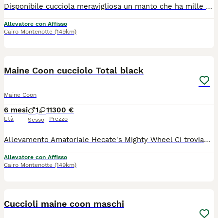
Disponibile cucciola meravigliosa un manto che ha mille sfumature papà polacco Solo da compagnia Pedigree WCF Genitori testati Ecocardio perfetto Libretto sanitario microchip
Allevatore con Affisso
Cairo Montenotte
(149km)
3
Maine Coon cucciolo Total black
Maine Coon
6 mesi
1
1
1300 €
Età
Prezzo
Sesso
Allevamento Amatoriale Hecate's Mighty Wheel Ci troviamo in Liguria ma portiamo i nostri cuccioli personalmente nelle loro future famiglie Pedigree WCF Genitori testati Ecocardio perfetto Libretto sanitario microchip
Allevatore con Affisso
Cairo Montenotte
(149km)
8
Cuccioli maine coon maschi