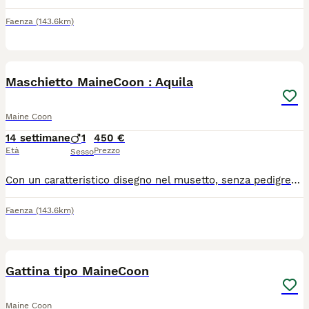
Faenza
(143.6km)
7
Maschietto MaineCoon : Aquila
Maine Coon
14 settimane
1
450 €
Età
Prezzo
Sesso
Con un caratteristico disegno nel musetto, senza pedigree, sverminato, vaccinato, abituato alla lettiera e svezzato ha un carattere davvero dolcissimo, molto abituato al contatto umano
Faenza
(143.6km)
7
Gattina tipo MaineCoon
Maine Coon