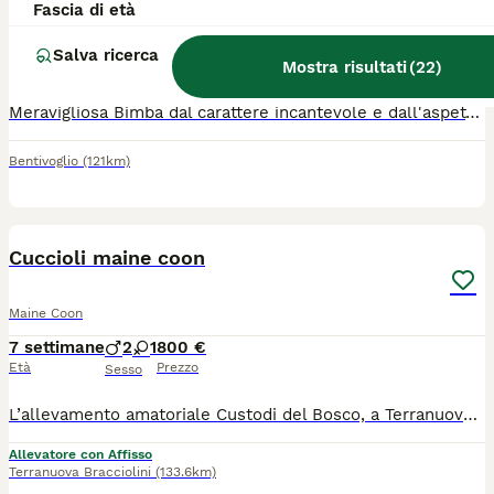
Fascia di età
Maine Coon
12 settimane
3
2
Salva ricerca
Mostra risultati
(
22
)
Età
Sesso
Meravigliosa Bimba dal carattere incantevole e dall'aspetto wild🍓🍓❤️abituata a cani e bambini cresciuta in ambiente domestico e famigliare. Allevamento Domus Oram Bologna
Bentivoglio
(121km)
9
Cuccioli maine coon
Maine Coon
7 settimane
2
1
800 €
Età
Prezzo
Sesso
L’allevamento amatoriale Custodi del Bosco, a Terranuova Bracciolini (AR), ha ancora disponibili 3 splendidi cuccioli pronti a raggiungere le loro nuove famiglie da settembre: 2 cuccioli rossi 1 femmina tricolore con una particolare macchia sul viso Cresciuti in ambiente familiare, con amore e attenzioni, per sviluppare un carattere socievole, equilibrato e affettuoso. Cosa include la cessione del cucciolo: Pedigree AFEF Microchip già inserito e registrazione all'anagrafe felina Ciclo di vaccinazioni e sverminazioni effettuati. Libretto sanitario Test genetici dei genitori Ci troviamo a Terranuova Bracciolini (AR), in Toscana. Se vuoi venire a conoscerli o desideri ricevere maggiori informazioni, foto e video dei singoli cuccioli, non esitare a contattarci! Saremo felici di trovare la famiglia perfetta per ognuno dei nostri "Custodi del Bosco".
Allevatore con Affisso
Terranuova Bracciolini
(133.6km)