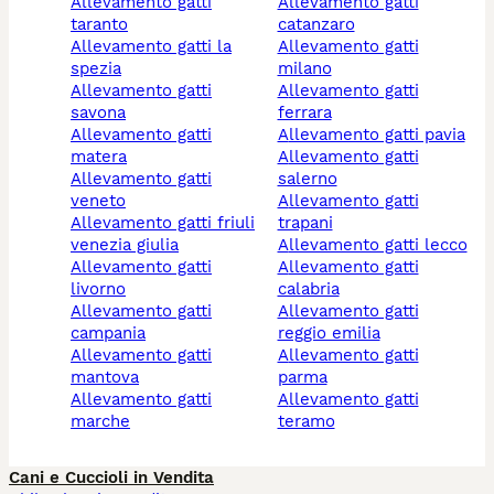
allevamento gatti
allevamento gatti
taranto
catanzaro
allevamento gatti la
allevamento gatti
spezia
milano
allevamento gatti
allevamento gatti
savona
ferrara
allevamento gatti
allevamento gatti pavia
matera
allevamento gatti
allevamento gatti
salerno
veneto
allevamento gatti
allevamento gatti friuli
trapani
venezia giulia
allevamento gatti lecco
allevamento gatti
allevamento gatti
livorno
calabria
allevamento gatti
allevamento gatti
campania
reggio emilia
allevamento gatti
allevamento gatti
mantova
parma
allevamento gatti
allevamento gatti
marche
teramo
Cani e Cuccioli in Vendita