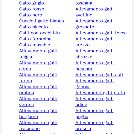
gatto grigio
toscana
gatto rosso
allevamento gatti
gatto nero
avellino
cuccioli gatto bianco
allevamento gatti
gatto piccolo
grosseto
gatti con occhi blu
allevamento gatti lecce
gatto femmina
allevamento gatti
gatto maschio
arezzo
allevamento gatti
allevamento gatti
foggia
abruzzo
allevamento gatti
allevamento gatti
como
pescara
allevamento gatti
allevamento gatti asti
torino
allevamento gatti
allevamento gatti
genova
umbria
allevamenti gatti prato
allevamento gatti
allevamento gatti
verona
udine
allevamento gatti
allevamento gatti
bergamo
puglia
allevamento gatti
allevamento gatti
frosinone
brescia