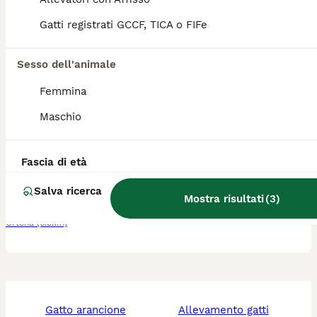
Gatti registrati GCCF, TICA o FIFe
Vicoli
(41.4km)
8
Sesso dell'animale
gattini portafortuna
Femmina
Maschio
Meticcio
4 mesi
2
2
10 €
Fascia di età
Età
Prezzo
Sesso
Salva ricerca
Siamo portafortuba e ptoteggicasa, oltre che amore e coccole infinite. Provare per credere!!! Hanno 2 mesi e godonodi ottima salute
Mostra risultati
(
3
)
Ortona
(0.3km)
gatto arancione
allevamento gatti