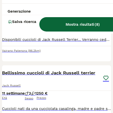
Cuccioli di Jack Russell
Generazione
Jack Russell
Salva ricerca
5 settimane
7
4
Mostra risultati
(
8
)
Età
Sesso
Disponibili cuccioli di Jack Russell Terrier... Verranno ceduti con microchip vaccino sverminazione e Pedigree ENCI per ulteriori informazioni contattare al 3899334691
Vairano Patenora
(86.2km)
15
2
Bellissimo cuccioli di Jack Russell terrier
Jack Russell
11 settimane
3
1
250 €
Età
Prezzo
Sesso
Cuccioli nati da una cucciolata casalinga, madre e padre sono entrambi a casa mia e quindi visionabili. I cuccioli e i genitori sono in perfetta salute. I cuccioli sono super vivaci e già abituati la giardino e ai bambini. Mangiano le crocchette