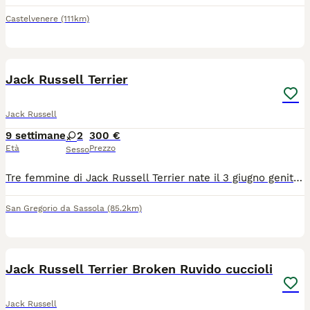
Castelvenere
(111km)
11
1
Jack Russell Terrier
Jack Russell
9 settimane
2
300 €
Età
Prezzo
Sesso
Tre femmine di Jack Russell Terrier nate il 3 giugno genitori visibili in foto verranno cedute con chip
San Gregorio da Sassola
(85.2km)
5
Jack Russell Terrier Broken Ruvido cuccioli
Jack Russell