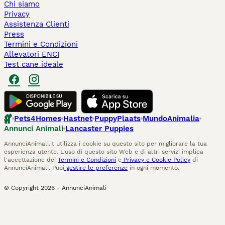
Chi siamo
Privacy
Assistenza Clienti
Press
Termini e Condizioni
Allevatori ENCI
Test cane ideale
Pets4Homes
Hastnet
PuppyPlaats
MundoAnimalia
Annunci Animali
Lancaster Puppies
AnnunciAnimali.it utilizza i cookie su questo sito per migliorare la tua
esperienza utente. L'uso di questo sito Web e di altri servizi implica
l'accettazione dei
Termini e Condizioni
e
Privacy e Cookie Policy
di
AnnunciAnimali. Puoi
gestire le preferenze
in ogni momento.
© Copyright
2026
-
AnnunciAnimali