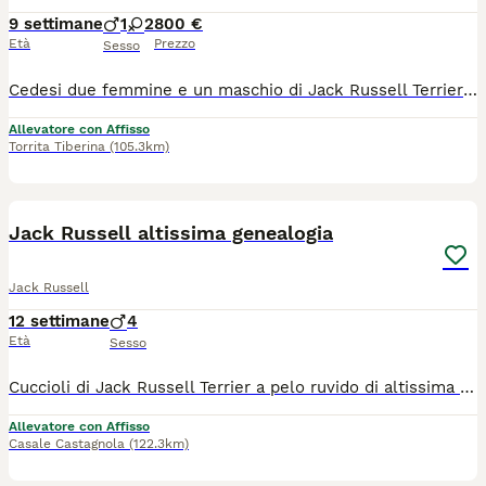
9 settimane
1
2
800 €
Età
Prezzo
Sesso
Cedesi due femmine e un maschio di Jack Russell Terrier pelo Ruvido, color bianco e fulvo e tricolore. Saranno ceduti sverminati e plurivaccinati con libretto sanitario e microchip con iscrizione al anagrafe canina effettuato, pedigree Enci. Genitori entrambi visibili e entrambi pelo Ruvido. Sono nati in casa e cresciuti con altri cani anche di taglia grande.. carattere equilibrato e molto affettuoso e molto seguiti. Seriamente interessati possono contattarmi anche su Whats app 347 4428883
Allevatore con Affisso
Torrita Tiberina
(105.3km)
6
Jack Russell altissima genealogia
Jack Russell
12 settimane
4
Età
Sesso
Cuccioli di Jack Russell Terrier a pelo ruvido di altissima genealogia disponibili. Sono nati il 12.05.2026 e Si cedono dal 12.07.2026 completi di: vaccino, microchip, sverminazione completa, iscrizione all'anagrafe canina, pedigree ROI, kit puppy e vademecum per la sua gestione. Sono selezionati per morfologia, salute ed equilibrio. Fino al momento in cui arriveranno nelle nuove case, cresceranno in un ambiente domestico ma professionale. Per tutta la vita del cane rimaniamo a disposizione delle future famiglie per per consigli ed indicazioni. Per qualsiasi informazione e visite su appuntamento, sono raggiungibile al numero 3880534413 (Michele), potete sia telefonare che scrivere su WhatsApp. Le foto sono reali! No perditempo!
Allevatore con Affisso
Casale Castagnola
(122.3km)