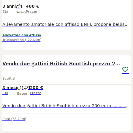
3 anni
1
400 €
Età
Prezzo
Sesso
Allevamento amatoriale con affisso ENFI, propone bellissimo maschio adulto razza Scottish Straight ny24 Tabby. Viene ceduto con pedigree PKD negativo, libretto sanitario.
Allevatore con Affisso
Truccazzano
(122.6km)
9
Vendo due gattini British Scottish prezzo 200euro
Scottish
3 mesi
1
1
200 €
Età
Prezzo
Sesso
Vendo due gattini British Scottish prezzo 200 euro .... ............ Tel. Wattap 3276617173
Este
(53.2km)
5