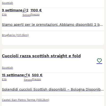
Scottish
9 settimane
2
1100 €
Età
Prezzo
Sesso
Siamo aperti per le prenotazioni. Abbiamo disponibili 2 bellissime femmine scottish fold colore tortie. Saranno disponibili per trasferimento al inizio settembre con tutti vaccini, microchip, libretto sanitario personale. I genitori sono testati fiv/felv, pkd - negativo. Il pedigree AGI/WCF
Brugherio
(137.3km)
18
Cuccioli razza scottish straight e fold
Scottish
15 settimane
4
500 €
Età
Prezzo
Sesso
Splendidi cuccioli Scottish disponibili – Bologna Disponibili splendidi cuccioli di Scottish, cresciuti in ambiente familiare con tanto amore e attenzione. I cuccioli nati il 21 aprile 2026, saranno ceduti solo dopo il compimento dell'età minima prevista dalla normativa, con: sverminazione effettuata; vaccinazioni in regola per l'età; visita veterinaria; libretto sanitario. Sono abituati al contatto con le persone, affettuosi, equilibrati e perfettamente socializzati. I genitori sono visibili e vengono allevati con cura. Su richiesta è possibile ricevere ulteriori foto e video dei cuccioli e dei genitori. È possibile venire a conoscerli senza impegno a Bologna. Per informazioni, foto, video o per fissare una visita, contattatemi in privato.
Castel San Pietro Terme
(100.2km)