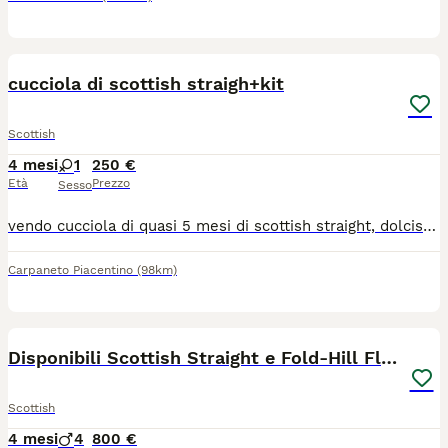
4
1
cucciola di scottish straigh+kit
Scottish
4 mesi
1
250 €
Età
Prezzo
Sesso
vendo cucciola di quasi 5 mesi di scottish straight, dolcissima,bravissima e molto buffa, ottima per la compagnia. inoltre oltre alla gattina verrano ceduti una cuccia morbida,una lettiera chiusa e 2 trasportino (1 morbido e uno rigido) e vari giochi
Carpaneto Piacentino
(98km)
15
Disponibili Scottish Straight e Fold-Hill Flowers
Scottish
4 mesi
4
800 €