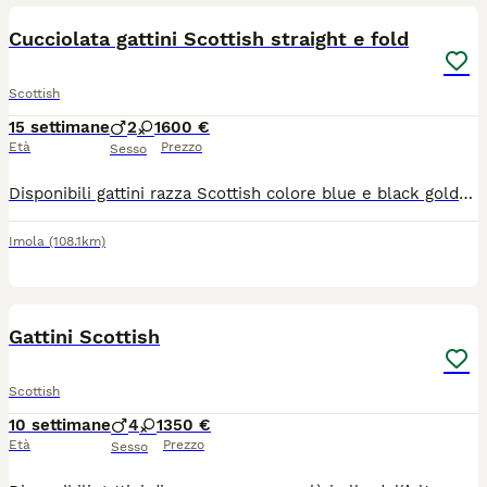
Cucciolata gattini Scottish straight e fold
Scottish
15 settimane
2
1
600 €
Età
Prezzo
Sesso
Disponibili gattini razza Scottish colore blue e black golden shaded. Occhi verdi. Una femmina Straight e due maschi Fold. Muniti di pedigree ministeriale, doppio vaccino, sverminazione, microchip, passaggio di proprietà e libretto sanitario. Genitori testati felv, fiv e pkd. Per info 3356236300
Imola
(108.1km)
4
Gattini Scottish
Scottish
10 settimane
4
1
350 €
Età
Prezzo
Sesso