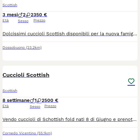
Scottish
3 mesi
2
2
350 €
Età
Prezzo
Sesso
Dolcissimi cuccioli Scottish disponibili per la nuova famiglia ,mangiano da soli e usano la lettiera, Sono molto adorabili e giocherellone Amano stare nella compagnia delle persone Sono già sterminati Per informazioni e foto, scrivetemi
Dossobuono
(23.2km)
9
Cuccioli Scottish
Scottish
8 settimane
1
2
500 €
Età
Prezzo
Sesso
Vendo cuccioli di Schottish fold nati 8 di Giugno e prenotabili da ora disponibili il 10 di Agosto circa
Cornedo Vicentino
(55.1km)