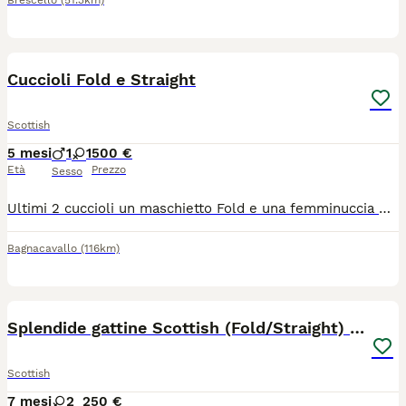
Brescello
(51.3km)
9
1
Cuccioli Fold e Straight
Scottish
5 mesi
1
1
500 €
Età
Prezzo
Sesso
Ultimi 2 cuccioli un maschietto Fold e una femminuccia Straight già svezzati abituati sia alla lettiera sia al tiragraffi si consegnano con libretto sanitario, 2 vaccinazioni e 2 sverminature più certificato di buona salute. Mamma Highland Fold, Papà Brithish Shorthair di nostra proprietà visibili e testati Fiv Felv e Pdk. Micetti dolci ed affettuosi adatti per una vita casalinga
Bagnacavallo
(116km)
5
Splendide gattine Scottish (Fold/Straight) 6 mesi
Scottish
7 mesi
2
250 €