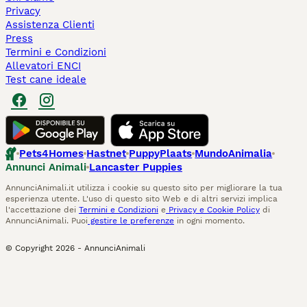
Privacy
Assistenza Clienti
Press
Termini e Condizioni
Allevatori ENCI
Test cane ideale
Pets4Homes
Hastnet
PuppyPlaats
MundoAnimalia
Annunci Animali
Lancaster Puppies
AnnunciAnimali.it utilizza i cookie su questo sito per migliorare la tua
esperienza utente. L'uso di questo sito Web e di altri servizi implica
l'accettazione dei
Termini e Condizioni
e
Privacy e Cookie Policy
di
AnnunciAnimali. Puoi
gestire le preferenze
in ogni momento.
© Copyright
2026
-
AnnunciAnimali