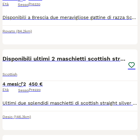
Età
Prezzo
Sesso
Disponibili a Brescia due meravigliose gattine di razza Scottish di 6 месяцев (una Scottish Fold dalle adorabili orecchie piegate e una Scottish Straight). Sono cresciute in casa, circondate da affetto, e hanno un carattere straordinario: sono incredibilmente dolci, amano le coccole, giocherellone ma allo stesso tempo molto educate e tranquille. Abbituate perfettamente all'uso della lettiera e del tiragraffi.
Rovato
(84.2km)
9
Disponibili ultimi 2 maschietti scottish straight
Scottish
4 mesi
2
450 €
Età
Prezzo
Sesso
Ultimi due splendidi maschietti di scottish straight silver disponibili da subito. Nati il 25 marzo 2025 da mamma Scottish Fold e papà Scottish Straight Silver. I piccoli sono cresciuti in ambiente familiare con amore e attenzioni quotidiane. Hanno un carattere dolce, affettuoso e socievole, sono abituati al contatto con persone e bambini. Nati il 25/03/2025 Due maschietti disponibili Mamma Scottish Fold Papà Scottish Straight Silver Prima vaccinazione effettuata Sverminati Svezzati e autonomi Abituati alla lettiera Cresciuti in casa Cerchiamo per loro famiglie serie e amorevoli, pronte ad accoglierli Per maggiori informazioni, foto, video o per fissare una visita, contattatemi in privato al numero 3200570991
Desio
(146.3km)
2