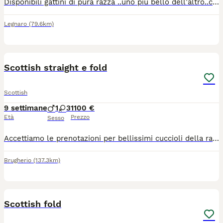
Disponibili gattini di pura razza ..uno più bello dell’altro..completamente tutti diversi ..abituati alla lettiera tira graffi e mangiano autonomamente ..cresciuti in casa con noi e nostri bimbi sono molto affettuosi..contattatemi per altre informazioni 😊
Legnaro
(79.6km)
40
Scottish straight e fold
Scottish
9 settimane
1
3
1100 €
Età
Prezzo
Sesso
Accettiamo le prenotazioni per bellissimi cuccioli della razza Scottish fold e straight - 2 femmine straight, 1 femmina fold, 1 maschio fold. Pronte a trasferirsi nella nuova casa al inizio settembre ad età di 3 mes, dopo aver effettuato tutti i vaccini, microchip, avranno il libretto sanitario personale e certificato di cessione. Tutti i cuccioli sono con il pedigree AGI/WCF. I genitori sono testati FIV/FELV, PKD - negativo. Sono visibili i cuccioli e anche i genitori. La richiesta varia 1000-1600. Siamo a Milano ma eventualmente possibile effettuare la consegna. Allevamento italiano.
Brugherio
(137.3km)
21
Scottish fold