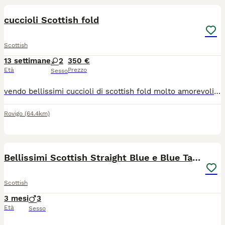
cuccioli Scottish fold
Scottish
13 settimane
2
350 €
Età
Prezzo
Sesso
vendo bellissimi cuccioli di scottish fold molto amorevoli e coccoloni. saranno pronti per la prima settimana di luglio e vengono ceduti già sverminati, con prima vaccinazione, libretto sanitario e abituati ad usare la lettiera in autonomia, che aspetti? prenota ora il tuo pelosino. per ulteriori foto o info scrivimi in privato
Rovigo
(64.4km)
6
Bellissimi Scottish Straight Blue e Blue Tabby
Scottish
3 mesi
3
Età
Sesso