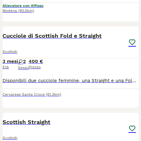
Allevatore con Affisso
Modena
(60.5km)
5
Cucciole di Scottish Fold e Straight
Scottish
3 mesi
2
400 €
Età
Prezzo
Sesso
Disponibili due cucciole femmine, una Straight e una Fold. Nate da genitori entrambi di mia proprietà, sono già indipendenti e molto affettuose. Verranno cedute vaccinate e sverminate.
Cervarese Santa Croce
(61.3km)
8
Scottish Straight
Scottish