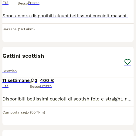
Età
Prezzo
Sesso
Sono ancora disponibili alcuni bellissimi cuccioli maschi 2 Scottish Straight e 2 Scottish Fold. Sono nati da riproduttori di proprietà di un medico veterinario con la passione degli Scottish e con l'affisso ENfi "Hill Flowers" quindi sono super seguiti dal punto di vista sanitario. Hanno doppia vaccinazione, microchip, sono trattati regolarmente con antiparassitari. I genitori sono testati ed esenti da malattie geneticamente trasmissibili. Sono pronti per essere accolti nelle nuove famiglie. Per i nuovi proprietari possibilità di sterilizzazione a tariffa agevolata..
Sarzana
(143.4km)
9
1
Gattini scottish
Scottish
11 settimane
3
400 €
Età
Prezzo
Sesso
Disponibili bellissimi cuccioli di scotish fold e straight, nati il 22/05/2026. I piccoli sono cresciuti in ambiente domestico, abituati al contatto umano, puliti e giocosi.Svezzati e già educati all'uso della lettiera.Genitori testati negativi per FCoV, FIV e FeLV.
Campodarsego
(80.7km)
5
1