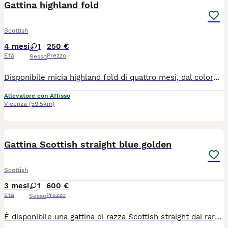
Gattina highland fold
Scottish
4 mesi
1
250 €
Età
Prezzo
Sesso
Disponibile micia highland fold di quattro mesi, dal colore black smoke e occhi ambra. Ha manto vellutato e zampette nere. Viene ceduta con due vaccinazioni, sverminazione e visita veterinaria di controllo. Genitori testati per malattie infettive e genetiche. Molto affettuosa e incline alle fusa, è abituata a lettiera e tiragraffi.
Allevatore con Affisso
Vicenza
(59.5km)
4
1
Gattina Scottish straight blue golden
Scottish
3 mesi
1
600 €
Età
Prezzo
Sesso
È disponibile una gattina di razza Scottish straight dal raro colore Blue Golden shaded e occhi verde smeraldo, di tre mesi di età. Viene ceduta con pedigree da compagnia, una vaccinazione, sverminazione, visita veterinaria di controllo. I genitori, entrambi di colore Golden, sono stati testati per fiv Felv Pkd, hanno effettuato screening genetico e controllo ecocardiografico. La micina ha carattere equilibrato e tranquillo, è elegante e giocosa. Potrà andare nella sua nuova casa dopo metà agosto