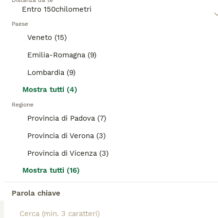
Ti abbiamo reindirizzato ai risultati di ricerca della
Distanza da te
affettuose.
stessa categoria.
Leggi la
Paese
nostra pagina di consigli sul Scottish
per
informazioni su questa razza di cane.
Veneto (15)
PRO
Emilia-Romagna (9)
Lombardia (9)
Mostra tutti (4)
Regione
Provincia di Padova (7)
Provincia di Verona (3)
40
1
Provincia di Vicenza (3)
Bellissimi cuccioli di scottish straight/fold
Mostra tutti (16)
Scottish
Parola chiave
6 settimane
3
3
1200 €
Età
Prezzo
Sesso