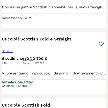
Dolcissimi gattini Scottish disponibili per la nuova famiglia, sono molto adorabili e giocherellone , usano la lettiera e mangiano da soli, amano tantissimo stare nella compagnia delle persone,
Dossobuono
(23.3km)
40
Cuccioli Scottish Fold e Straight
Scottish
6 settimane
2
2
1700 €
Età
Prezzo
Sesso
Vi presentiamo i vari cuccioli disponibili di Allevamento Casa HD Von Panty 🐱 Tutti i nostri cuccioli vengono cresciuti per i primi mesi da noi affinché non raggiungono i 3 mesi d’età, momento a partire dal quale saranno pronti ad entrare a far parte della nuova famiglia. 🙋🏻‍♀️ Innamorarsi di questi cuccioli è molto facile. Per questo vi suggeriamo sempre di prenotare il cucciolo con largo anticipo. 🏠Venite a farci visita di persona presso il nostro Allevamento, sarà amore a prima vista ♥️ 💕Inoltre potremmo dialogare assieme per scoprire le vostre affinità con il cucciolo e darvi dei consigli per costruire una piacevole relazione felina. Ricordiamo che tutti i nostri cuccioli vengono ceduti con: 1) Contratto 2) libretto sanitario e Pedigree 3) Vaccinazioni e sverminazione 4) Microchip 5) Certificato di buona salute 6) Test genitori 7)Kit giochi e consigli comportamentali e alimentari per relazionarsi con il cucciolo I nostri cuccioli sono già educati al tiragraffi e all’uso della lettiera. Un animale è magia 👉ci trovate a: 📍37062 Villafranca di Verona in via Carlo Alberto, 44 📍42025 Corte Tegge Cavriago (RE) in Via Piero Gobetti,1 ☎️ prendete appuntamento telefonico al 348 4095905 oppure 340 0021208 https://allevamentocasahdvonbaunty.com Ciao 🐾 Milena, Larysa e Fausto 🐾
Allevatore con Affisso
Cavriago
(64.4km)
33
Cucciole Scottish Fold