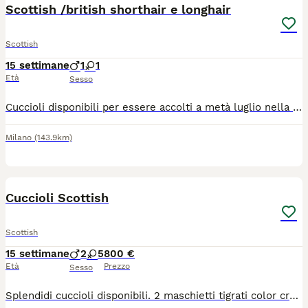
Scottish /british shorthair e longhair
Scottish
15 settimane
1
1
Età
Sesso
Cuccioli disponibili per essere accolti a metà luglio nella nuova casa ,dolcissimi vivono in casa con bimbi se interessati contattami rispondere a tt le vs domande non sono gratis
Milano
(143.9km)
9
Cuccioli Scottish
Scottish
15 settimane
2
5
800 €
Età
Prezzo
Sesso
Splendidi cuccioli disponibili. 2 maschietti tigrati color crema 2 femminucce grigie bicolo (una femmina con solo una macchietta sulla zampa) 2 femminucce tigrate 1 femminuccia tigrata bicolor (una macchia sulla fronte) Possibilità di consegna dopo le ferie Prezzo simbolico per mandare avanti l’annuncio, verrà tutto spiegato via chat Rispondo su whatsapp al numero 3485174507