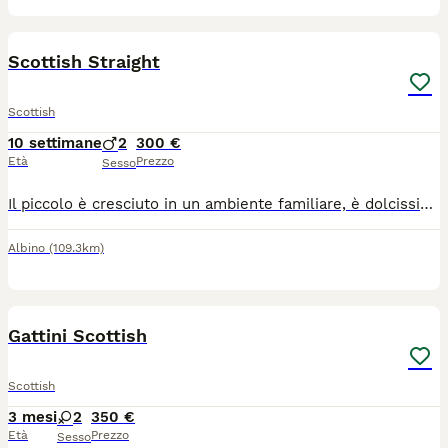
5
1
Scottish Straight
Scottish
10 settimane
2
300 €
Età
Prezzo
Sesso
Il piccolo è cresciuto in un ambiente familiare, è dolcissimo e già perfettamente abituato al contatto umano. È nato da genitori entrambi Scottish Fold (mamma beige e papà blue). Il gattino è già svezzato ed è subito disponibile per essere accolto e coccolato nella sua nuova famiglia! Per qualsiasi informazione, altre foto o per venire a vederlo di persona, non esitare a contattarmi. Solo per veri amanti della razza.
Albino
(109.3km)
6
Gattini Scottish
Scottish
3 mesi
2
350 €
Età
Prezzo
Sesso