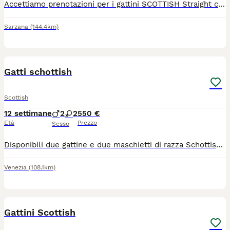
Accettiamo prenotazioni per i gattini SCOTTISH Straight che saranno consegnati a partire dal 04/07/2026 con pedigree ENFI, vaccinazione CRP, termomicrochip e trattamento antiparassitario effettuato. Controllo delle feci negativo al momento della consegna. Abituati già all'uso della lettiera.
Sarzana
(144.4km)
13
Gatti schottish
Scottish
12 settimane
2
2
550 €
Età
Prezzo
Sesso
Disponibili due gattine e due maschietti di razza Schottish. No Pedigree. Sono nati il 12 maggio. Vengono ceduti vaccinati, sverminate e con il libretto sanitario del Medico Veterinario. Vanno già sulla lettiera. Si cedono a partire dal 12 agosto.
Venezia
(108.1km)
7
1
Gattini Scottish