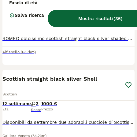
Fascia di età
Scottish
Salva ricerca
Mostra risultati
(
35
)
13 settimane
1
450 €
Età
Prezzo
Sesso
ROMEO dolcissimo scottish straight black silver shaded SUPER AFFETTUOSO - abituato alla lettiera e al tiragraffi - vaccinato e sverminato - libretto sanitario e prima visita medica I genitori visibili: (si vedono anche nelle ultime due foto) BALOO SCOTTISH FOLD BLACK SILVER SHADED FIGLIO DI CAMPIONI CON PEDIGREE VIOLETTA SCOTTISH STRAIGHT LILAC INFO IN PRIVATO
Alfianello
(63.7km)
15
Scottish straight black silver Shell
Scottish
12 settimane
3
1000 €
Età
Prezzo
Sesso
Disponibili da settembre due adorabili cucciole dí Scottish. Sono coccolose ,giocherellone pronte per offrire il loro amore e con tanta voglia di conoscere il mondo. Il prezzo è indicativo perché varia in base allo scopo dell’acquisto.
Galliera Veneta
(84.2km)