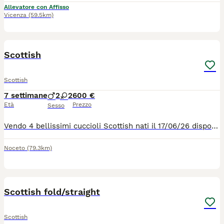
Allevatore con Affisso
Vicenza
(59.5km)
4
1
Scottish
Scottish
7 settimane
2
2
600 €
Età
Prezzo
Sesso
Vendo 4 bellissimi cuccioli Scottish nati il 17/06/26 disponibili dal 20/08/26 2 maschi e due femmine … verranno ceduti dopo controllo veterinario , sverminazione e prima vaccinazione … i gattini sono visibili con possibilità già da ora di scegliere quello che più fa per voi … affrettatevi!!!
Noceto
(79.3km)
10
2
Scottish fold/straight
Scottish