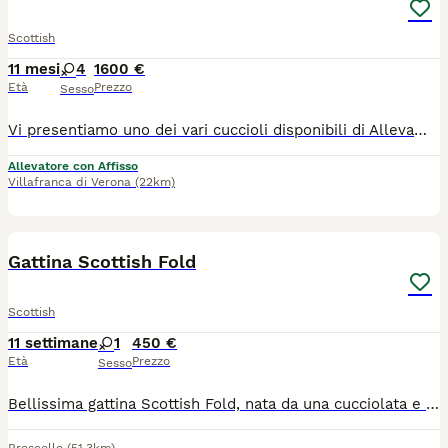
Scottish
11 mesi
4
1600 €
Età
Prezzo
Sesso
Vi presentiamo uno dei vari cuccioli disponibili di Allevamento Casa HD Von Panty 🐱 Tutti i nostri cuccioli vengono cresciuti per i primi mesi da noi affinché non raggiungono i 3 mesi d’età, momento a partire dal quale saranno pronti ad entrare a far parte della nuova famiglia. 🙋🏻‍♀️ Innamorarsi di questi cuccioli è molto facile. Per questo vi suggeriamo sempre di prenotare il cucciolo con largo anticipo. 🏠Venite a farci visita di persona presso il nostro Allevamento, sarà amore a prima vista ♥️ 💕Inoltre potremmo dialogare assieme per scoprire le vostre affinità con il cucciolo e darvi dei consigli per costruire una piacevole relazione felina. Ricordiamo che tutti i nostri cuccioli vengono ceduti con: 1) Contratto 2) libretto sanitario e Pedigree 3) Vaccinazioni e sverminazione 4) Microchip 5) Certificato di buona salute 6) Test genitori 7)Kit giochi e consigli comportamentali e alimentari per relazionarsi con il cucciolo I nostri cuccioli sono già educati al tiragraffi e all’uso della lettiera. Un animale è magia 🫶🏻 📍ci trovate a Villafranca di Verona in via Carlo Alberto, 44 oppure a Caselle di Sommacampagna in via della Pace, 12 ☎️ prendete appuntamento telefonico al 348 4095905 🛜 https://allevamentocasahdvonbaunty.com Ciao 🐾 Milena e Andrea 🐾
Allevatore con Affisso
Villafranca di Verona
(22km)
7
Gattina Scottish Fold
Scottish
11 settimane
1
450 €
Età
Prezzo
Sesso
Bellissima gattina Scottish Fold, nata da una cucciolata e ultima rimasta. È dolcissima, molto giocherellona, già svezzata e sta imparando a usare la lettiera. Nata il 22 maggio, sarà pronta per raggiungere la sua nuova famiglia tra una settimana. Prezzo: 450 Mamma e papà visibili Vaccinazioni a carico dell’acquirente Cerco una famiglia che la accolga con amore e che sia composta da persone realmente interessate e amanti degli animali. Per maggiori informazioni, foto o per fissare una visita, contattatemi in privato.