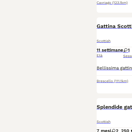
Cavriago
(123.1km)
Gattina Scott
Scottish
11 settimane
1
Età
Sess
Brescello
(111.1km)
Splendide gat
Scottish
7 mesi
2
250 