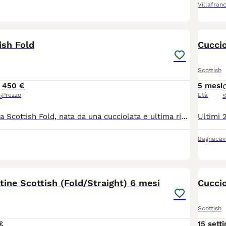
Villafran
7
ish Fold
Cuccio
Scottish
450 €
5 mesi
Prezzo
Età
o
S
Bellissima gattina Scottish Fold, nata da una cucciolata e ultima rimasta. È dolcissima, molto giocherellona, già svezzata e sta imparando a usare la lettiera. Nata il 22 maggio, sarà pronta per raggiungere la sua nuova famiglia tra una settimana. Prezzo: 450 Mamma e papà visibili Vaccinazioni a carico dell’acquirente Cerco una famiglia che la accolga con amore e che sia composta da persone realmente interessate e amanti degli animali. Per maggiori informazioni, foto o per fissare una visita, contattatemi in privato.
Bagnacav
5
tine Scottish (Fold/Straight) 6 mesi
Cuccio
Scottish
€
15 sett