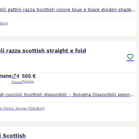
Disponibili gattini razza Scottish colore blue e black golden shaded. Occhi verdi. Una femmina Straight e due maschi Fold. Muniti di pedigree ministeriale, doppio vaccino, sverminazione, microchip, passaggio di proprietà e libretto sanitario. Genitori testati felv, fiv e pkd. Per info 3356236300
30km)
18
li razza scottish straight e fold
imane
4
500 €
Prezzo
Sesso
Splendidi cuccioli Scottish disponibili – Bologna Disponibili splendidi cuccioli di Scottish, cresciuti in ambiente familiare con tanto amore e attenzione. I cuccioli nati il 21 aprile 2026, saranno ceduti solo dopo il compimento dell'età minima prevista dalla normativa, con: sverminazione effettuata; vaccinazioni in regola per l'età; visita veterinaria; libretto sanitario. Sono abituati al contatto con le persone, affettuosi, equilibrati e perfettamente socializzati. I genitori sono visibili e vengono allevati con cura. Su richiesta è possibile ricevere ulteriori foto e video dei cuccioli e dei genitori. È possibile venire a conoscerli senza impegno a Bologna. Per informazioni, foto, video o per fissare una visita, contattatemi in privato.
n Pietro Terme
(126.8km)
6
i Scottish