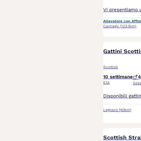
Allevatore con Affis
Cavriago
(123.1km)
Gattini Scott
Scottish
10 settimane
4
Età
Ses
Legnaro
(40km)
Scottish Stra