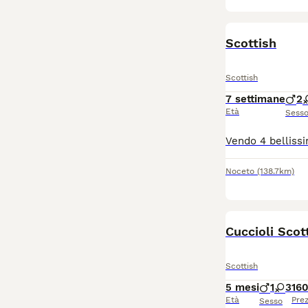
Scottish
Scottish
7 settimane
2
Età
Sess
Noceto
(138.7km)
Cuccioli Scot
Scottish
5 mesi
1
3
16
Età
Pre
Sesso