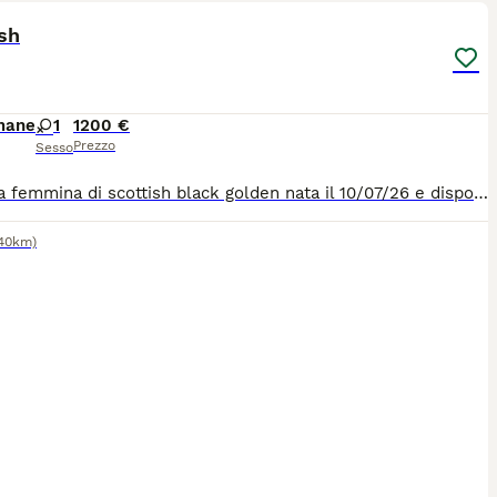
sh
mane
1
1200 €
Prezzo
Sesso
Cucciola femmina di scottish black golden nata il 10/07/26 e disponibile a partire dal 10/10/26 , verrà ceduta completa di tutta la documentazione, sverminazione , ciclo vaccinale completa , pedigree ENFI da compagnia , abituata in casa e ad altri animali , per qualsiasi altra informazione non esitate a contattarmi 3459939454
(40km)