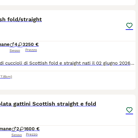
11
2
sh fold/straight
mane
4
3
250 €
Prezzo
Sesso
Splendidi cuccioli di Scottish fold e straight nati il 02 giugno 2026 cercano famiglia! Mamma Scottish fold blu e papà Scottish straight longhair sono entrambi di nostra proprietà, sanissimi e visionabili con i vostri occhi. I genitori sono sverminati e vacciniti, con libretto sanitario, con test FIV e FELV negativi. I cuccioli - svezzati, sverminati, sono già abituati a lettiera e tiragraffi, a stare con altri animali e con bambini se anche molto piccoli. Chiamateci e saremo felici di darci tutte le informazioni che desiderate.
27.8km)
4
lata gattini Scottish straight e fold
imane
2
1
600 €
Prezzo
Sesso