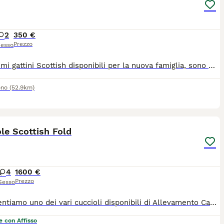
2
350 €
Prezzo
esso
Dolcissimi gattini Scottish disponibili per la nuova famiglia, sono molto adorabili e giocherellone , usano la lettiera e mangiano da soli, amano tantissimo stare nella compagnia delle persone,
ono
(52.9km)
33
le Scottish Fold
4
1600 €
Prezzo
Sesso
Vi presentiamo uno dei vari cuccioli disponibili di Allevamento Casa HD Von Panty 🐱 Tutti i nostri cuccioli vengono cresciuti per i primi mesi da noi affinché non raggiungono i 3 mesi d’età, momento a partire dal quale saranno pronti ad entrare a far parte della nuova famiglia. 🙋🏻‍♀️ Innamorarsi di questi cuccioli è molto facile. Per questo vi suggeriamo sempre di prenotare il cucciolo con largo anticipo. 🏠Venite a farci visita di persona presso il nostro Allevamento, sarà amore a prima vista ♥️ 💕Inoltre potremmo dialogare assieme per scoprire le vostre affinità con il cucciolo e darvi dei consigli per costruire una piacevole relazione felina. Ricordiamo che tutti i nostri cuccioli vengono ceduti con: 1) Contratto 2) libretto sanitario e Pedigree 3) Vaccinazioni e sverminazione 4) Microchip 5) Certificato di buona salute 6) Test genitori 7)Kit giochi e consigli comportamentali e alimentari per relazionarsi con il cucciolo I nostri cuccioli sono già educati al tiragraffi e all’uso della lettiera. Un animale è magia 🫶🏻 📍ci trovate a Villafranca di Verona in via Carlo Alberto, 44 oppure a Caselle di Sommacampagna in via della Pace, 12 ☎️ prendete appuntamento telefonico al 348 4095905 🛜 https://allevamentocasahdvonbaunty.com Ciao 🐾 Milena e Andrea 🐾
e con Affisso