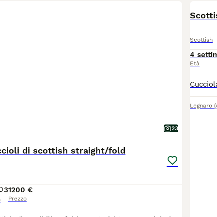
Scotti
Scottish
4 setti
Età
Legnaro
23
cioli di scottish straight/fold
3
1200 €
Prezzo
o