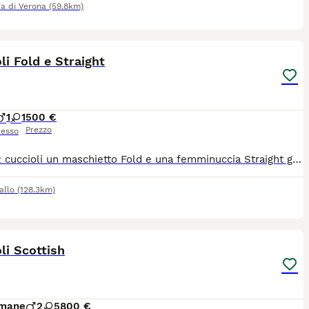
ca di Verona
(59.8km)
9
1
li Fold e Straight
1
1
500 €
Prezzo
esso
Ultimi 2 cuccioli un maschietto Fold e una femminuccia Straight già svezzati abituati sia alla lettiera sia al tiragraffi si consegnano con libretto sanitario, 2 vaccinazioni e 2 sverminature più certificato di buona salute. Mamma Highland Fold, Papà Brithish Shorthair di nostra proprietà visibili e testati Fiv Felv e Pdk. Micetti dolci ed affettuosi adatti per una vita casalinga
allo
(128.3km)
9
li Scottish
imane
2
5
800 €