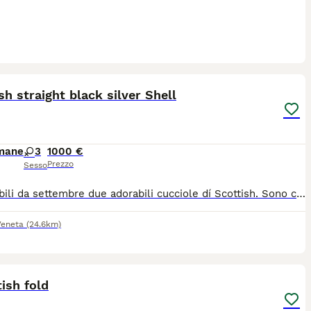
15
sh straight black silver Shell
imane
3
1000 €
Prezzo
Sesso
Disponibili da settembre due adorabili cucciole dí Scottish. Sono coccolose ,giocherellone pronte per offrire il loro amore e con tanta voglia di conoscere il mondo. Il prezzo è indicativo perché varia in base allo scopo dell’acquisto.
Veneta
(24.6km)
11
1
ish fold