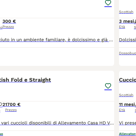
Scottish
300 €
3 mesi
Prezzo
Età
so
S
Il piccolo è cresciuto in un ambiente familiare, è dolcissimo e già perfettamente abituato al contatto umano. È nato da genitori entrambi Scottish Fold (mamma beige e papà blue). Il gattino è già svezzato ed è subito disponibile per essere accolto e coccolato nella sua nuova famiglia! Per qualsiasi informazione, altre foto o per venire a vederlo di persona, non esitare a contattarmi. Solo per veri amanti della razza.
Dossobu
40
tish Fold e Straight
Cuccio
Scottish
2
1700 €
11 mesi
Prezzo
Età
o
Vi presentiamo i vari cuccioli disponibili di Allevamento Casa HD Von Panty 🐱 Tutti i nostri cuccioli vengono cresciuti per i primi mesi da noi affinché non raggiungono i 3 mesi d’età, momento a partire dal quale saranno pronti ad entrare a far parte della nuova famiglia. 🙋🏻‍♀️ Innamorarsi di questi cuccioli è molto facile. Per questo vi suggeriamo sempre di prenotare il cucciolo con largo anticipo. 🏠Venite a farci visita di persona presso il nostro Allevamento, sarà amore a prima vista ♥️ 💕Inoltre potremmo dialogare assieme per scoprire le vostre affinità con il cucciolo e darvi dei consigli per costruire una piacevole relazione felina. Ricordiamo che tutti i nostri cuccioli vengono ceduti con: 1) Contratto 2) libretto sanitario e Pedigree 3) Vaccinazioni e sverminazione 4) Microchip 5) Certificato di buona salute 6) Test genitori 7)Kit giochi e consigli comportamentali e alimentari per relazionarsi con il cucciolo I nostri cuccioli sono già educati al tiragraffi e all’uso della lettiera. Un animale è magia 👉ci trovate a: 📍37062 Villafranca di Verona in via Carlo Alberto, 44 📍42025 Corte Tegge Cavriago (RE) in Via Piero Gobetti,1 ☎️ prendete appuntamento telefonico al 348 4095905 oppure 340 0021208 https://allevamentocasahdvonbaunty.com Ciao 🐾 Milena, Larysa e Fausto 🐾
so
Allevator