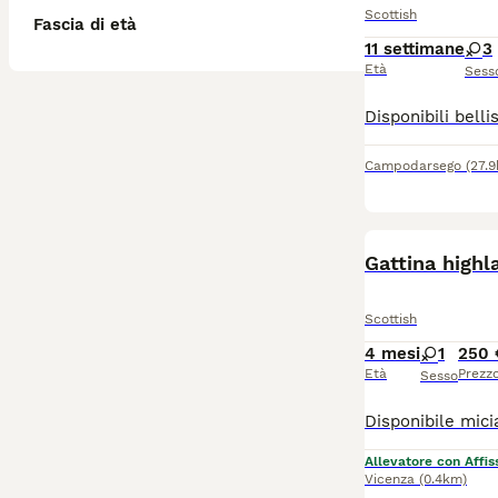
Scottish
Fascia di età
11 settimane
3
Età
Sess
Campodarsego
(27.
Gattina highl
Scottish
4 mesi
1
250 
Età
Prezz
Sesso
Allevatore con Affis
Vicenza
(0.4km)