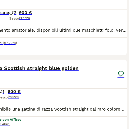
mane
2
900 €
Prezzo
Sesso
Allevamento amatoriale, disponibili ultimi due maschietti fold, verranno ceduti con libretto sanitario, vaccino trivalente, sverminati, con microchip, svezzati, e all uso della lettiera e tira graffi per maggiori informazioni contattate su whatsapp al 3896635342 o seguite la pagina di Facebook Schottish che passione
e
(97.2km)
4
1
a Scottish straight blue golden
1
600 €
Prezzo
esso
È disponibile una gattina di razza Scottish straight dal raro colore Blue Golden shaded e occhi verde smeraldo, di tre mesi di età. Viene ceduta con pedigree da compagnia, una vaccinazione, sverminazione, visita veterinaria di controllo. I genitori, entrambi di colore Golden, sono stati testati per fiv Felv Pkd, hanno effettuato screening genetico e controllo ecocardiografico. La micina ha carattere equilibrato e tranquillo, è elegante e giocosa. Potrà andare nella sua nuova casa dopo metà agosto
e con Affisso
0.4km)