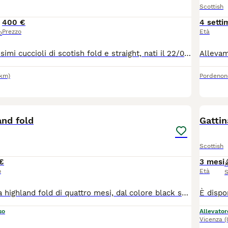
Scottish
400 €
4 setti
Prezzo
Età
o
Disponibili bellissimi cuccioli di scotish fold e straight, nati il 22/05/2026. I piccoli sono cresciuti in ambiente domestico, abituati al contatto umano, puliti e giocosi.Svezzati e già educati all'uso della lettiera.Genitori testati negativi per FCoV, FIV e FeLV.
9km)
Pordenon
5
1
and fold
Gattin
Scottish
€
3 mesi
o
Età
S
Disponibile micia highland fold di quattro mesi, dal colore black smoke e occhi ambra. Ha manto vellutato e zampette nere. Viene ceduta con due vaccinazioni, sverminazione e visita veterinaria di controllo. Genitori testati per malattie infettive e genetiche. Molto affettuosa e incline alle fusa, è abituata a lettiera e tiragraffi.
so
Allevator
Vicenza
(