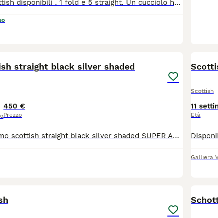
6 cuccioli di scottish disponibili . 1 fold e 5 straight. Un cucciolo ha un bellissimo manto Black golden tabby, uno silver shaded e 4 black silver ticked. Abituati all'uso della lettiera e al tiragraffi. Lo scottish si differenzia per la sua docilità, calma e fedeltà per la sua famiglia adatto a tutti i contesti familiari dall'appartamento a case e spazi più ampi. I genitori entrambi con pedigree AGI certificati con visite fiv/felv e pkd1 tutti negativi.Cresciuti in un contesto familiare con affisso riconosciuto dal WCF e dall AGI. Abituati a essere maneggiati fin dai primi giorni di vita e al contatto umano . Abituati alla presenza di altri gatti e cani. Saranno ceduti con 3 sverminazioni, libretto sanitario , certificato di buona salute , con vacccinazioni e microchip, con PEDIGREE AGI. Disponibilità a visionare i cuccioli e i genitori entrambi di nostra proprietà .
so
9
ish straight black silver shaded
Scotti
Scottish
450 €
11 sett
Prezzo
Età
so
ROMEO dolcissimo scottish straight black silver shaded SUPER AFFETTUOSO - abituato alla lettiera e al tiragraffi - vaccinato e sverminato - libretto sanitario e prima visita medica I genitori visibili: (si vedono anche nelle ultime due foto) BALOO SCOTTISH FOLD BLACK SILVER SHADED FIGLIO DI CAMPIONI CON PEDIGREE VIOLETTA SCOTTISH STRAIGHT LILAC INFO IN PRIVATO
Galliera 
9
1
sh
Schott