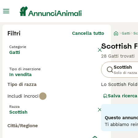
Filtri
Cancella tutto
Gatti
Sc
Scottish F
Categorie
Gatti
28 Gatti trovati
Scottish
Tipo di inserzione
Solo di razza
In vendita
Tipo di razza
Lo Scottish Fold
Sono relativamen
Salva ricerca
Includi incroci
strada nei cuori
ma vanta anche u
Razza
Scottish
Leggi la
nostra p
Questo annunci
Ti abbiamo rein
Città/Regione