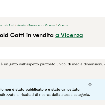
ottish Fold
Veneto
Provincia di Vicenza
Vicenza
old Gatti in vendita
a Vicenza
 è un gatto dall'aspetto piuttosto unico, di medie dimensioni, 
te nuovi nel mondo felino, ma da quando sono apparsi sulla sce
 e nelle case delle persone di tutto il mondo, e per una buona 
na delle nature più dolci e affettuose.
agina di consigli sul Scottish
per informazioni su questa razza
o non è stato pubblicato o è stato cancellato.
dirizzato ai risultati di ricerca della stessa categoria.