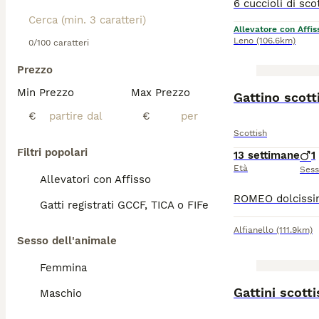
Allevatore con Affis
Leno
(106.6km)
0/100 caratteri
Prezzo
Min Prezzo
Max Prezzo
Gattino scott
€
€
Scottish
Filtri popolari
13 settimane
1
Età
Ses
Allevatori con Affisso
Gatti registrati GCCF, TICA o FIFe
Alfianello
(111.9km)
Sesso dell'animale
Femmina
Gattini scotti
Maschio