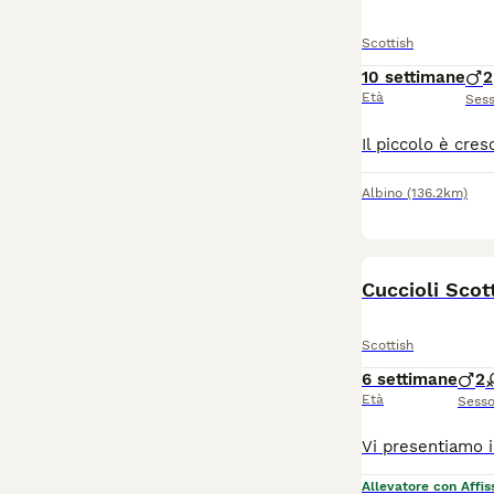
Scottish
10 settimane
2
Età
Ses
Albino
(136.2km)
Cuccioli Scot
Scottish
6 settimane
2
Età
Sess
Allevatore con Affis