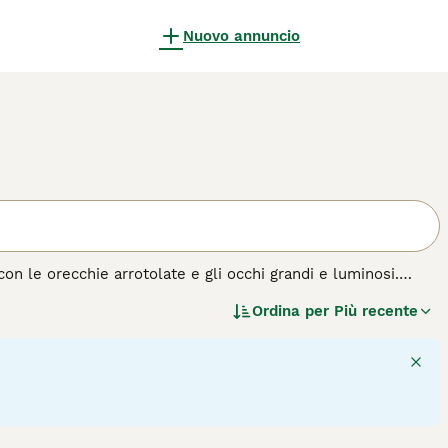
Nuovo annuncio
con le orecchie arrotolate e gli occhi grandi e luminosi.
na negli anni '60, questi adorabili gatti si sono fatti
Ordina per
Più recente
ragione. Non solo lo Scottish Fold ha un aspetto insolito,
 di cane.
5
1