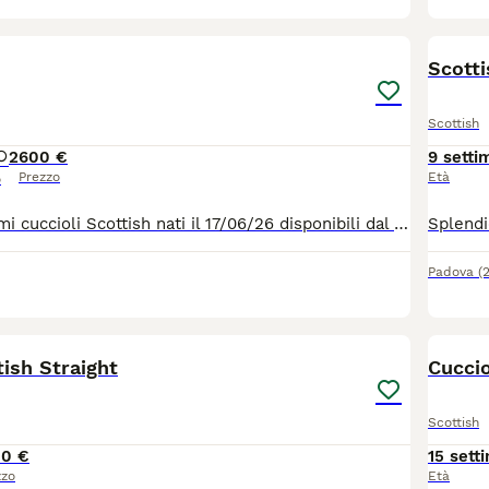
4
1
Scotti
Scottish
2
600 €
9 setti
Prezzo
Età
o
Vendo 4 bellissimi cuccioli Scottish nati il 17/06/26 disponibili dal 20/08/26 2 maschi e due femmine … verranno ceduti dopo controllo veterinario , sverminazione e prima vaccinazione … i gattini sono visibili con possibilità già da ora di scegliere quello che più fa per voi … affrettatevi!!!
Padova
(
26
tish Straight
Cuccio
Scottish
00 €
15 sett
zzo
Età