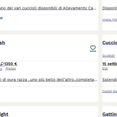
Vi presentiamo uno dei vari cuccioli disponibili di Allevamento Casa HD Von Panty 🐱 Tutti i nostri cuccioli vengono cresciuti per i primi mesi da noi affinché non raggiungono i 3 mesi d’età, momento a partire dal quale saranno pronti ad entrare a far parte della nuova famiglia. 🙋🏻‍♀️ Innamorarsi di questi cuccioli è molto facile. Per questo vi suggeriamo sempre di prenotare il cucciolo con largo anticipo. 🏠Venite a farci visita di persona presso il nostro Allevamento, sarà amore a prima vista ♥️ 💕Inoltre potremmo dialogare assieme per scoprire le vostre affinità con il cucciolo e darvi dei consigli per costruire una piacevole relazione felina. Ricordiamo che tutti i nostri cuccioli vengono ceduti con: 1) Contratto 2) libretto sanitario e Pedigree 3) Vaccinazioni e sverminazione 4) Microchip 5) Certificato di buona salute 6) Test genitori 7)Kit giochi e consigli comportamentali e alimentari per relazionarsi con il cucciolo I nostri cuccioli sono già educati al tiragraffi e all’uso della lettiera. Un animale è magia 👉 ci trovate a: 📍 36062 Villafranca di Verona in via Carlo Alberto, 44 📍42025 Corte Tegge Cavriago (RE) in Via Piero Gobetti,1 ☎️ prendete appuntamento telefonico al 348 4095905 oppure 340 0021208 https://allevamentocasahdvonbaunty.com Ciao 🐾 Milena, Larysa e Fausto 🐾
so
Imola
(1
4
ish
Cuccio
Scottish
1
350 €
15 sett
Prezzo
Età
so
Disponibili gattini di pura razza ..uno più bello dell’altro..completamente tutti diversi ..abituati alla lettiera tira graffi e mangiano autonomamente ..cresciuti in casa con noi e nostri bimbi sono molto affettuosi..contattatemi per altre informazioni 😊
Castel Sa
5
1
ight
Gattin