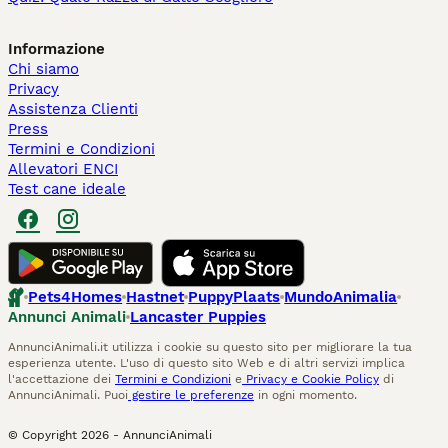
Informazione
Chi siamo
Privacy
Assistenza Clienti
Press
Termini e Condizioni
Allevatori ENCI
Test cane ideale
Pets4Homes
Hastnet
PuppyPlaats
MundoAnimalia
Annunci Animali
Lancaster Puppies
AnnunciAnimali.it utilizza i cookie su questo sito per migliorare la tua
esperienza utente. L'uso di questo sito Web e di altri servizi implica
l'accettazione dei
Termini e Condizioni
e
Privacy e Cookie Policy
di
AnnunciAnimali. Puoi
gestire le preferenze
in ogni momento.
© Copyright
2026
-
AnnunciAnimali