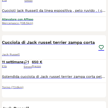
Età
Sesso
Cuccioli jack Russell da linea espositiva , pelo ruvido . I cuccioli hanno importante genealogia estera , nipoti di campioni mondiali di bellezza . Verranno consegnati a partire da metà luglio , con tutte le garanzie da allevamento professionale , microchip , vaccinazioni , cicli svermature , toelettati , compresa ricevuta fiscale . Cuccioli molto belli , per intenditori ed estimatori della razza . Titoli nonno materno : Russell terrier - USA 2023 Russell Terrier Argentina 2025 #2 Multiple Group Placing 34 x Best Of Breed E Montgomery County Kennel Club -NationalSpeciality Winner 2023 Best of Breed ENCI Winner 2022 AKC Grand Champion AKC Champion CZECH Champion Portugese Champion Italian Champion Uruguay Champion Paraguay Champion Paraguay Grand Champion Argentina Champion Argentina Grand Champion Latinoamerica Champion International Champion Prezzo a partire da
Allevatore con Affisso
Mercenasco
(108.5km)
11
Cucciola di Jack russel terrier zampa corta
Jack Russell
11 settimane
1
650 €
Età
Prezzo
Sesso
Splendida cucciola di Jack russel terrier zampa corta pelo raso rimarra ' intorno a 4 kg da adulta adesso ha 40 gg e sta in un palmo della mano, molto bella adatta a chi ama avere un compagno di dimensioni ridotte ,allegra e divertente, abituata con bambini molto affettuosa si cede con ciclo sverminazioni, vaccino microchip, passaggio di proprietà libretto sanitario, visita veterinaria contatto telefonico 3791459776 grazie
Torino
(73.6km)
6