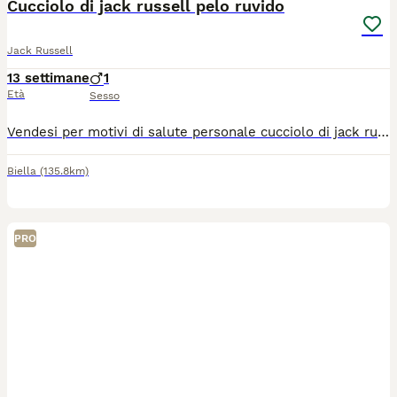
Cucciolo di jack russell pelo ruvido
Jack Russell
13 settimane
1
Età
Sesso
Vendesi per motivi di salute personale cucciolo di jack russell a pelo ruvido con ottimi requisiti di razza prezzo trattabile
Biella
(135.8km)
PRO