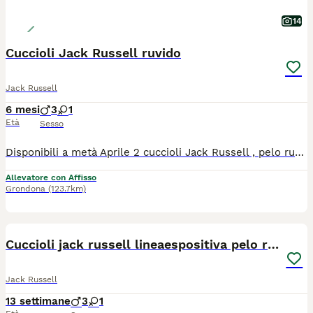
14
Cuccioli Jack Russell ruvido
Jack Russell
6 mesi
3
1
Età
Sesso
Disponibili a metà Aprile 2 cuccioli Jack Russell , pelo ruvido, alta genealogia , nati il 6 Febbraio 2026 . I miei cuccioli nascono e vivono in casa sempre sotto il controllo e visite veterinaria, consegnati con chip , vaccino, svermati , passaggi di propriertà, pedigree e con una base di educazione cinofila . Genitori testati da patologie genetiche e visibili in allevamento / mia casa. I miei cuccioli vengono consegnati , oltre a tutti i documenti, toelettati e visibili anche sul mio profilo FB, Per info e appuntamenti contatta Cristina 3462715890.
Allevatore con Affisso
Grondona
(123.7km)
13
Cuccioli jack russell lineaespositiva pelo ruvido
Jack Russell
13 settimane
3
1