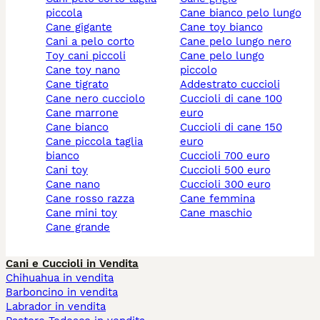
piccola
cane bianco pelo lungo
cane gigante
cane toy bianco
cani a pelo corto
cane pelo lungo nero
toy cani piccoli
cane pelo lungo
cane toy nano
piccolo
cane tigrato
addestrato cuccioli
cane nero cucciolo
cuccioli di cane 100
cane marrone
euro
cane bianco
cuccioli di cane 150
cane piccola taglia
euro
bianco
cuccioli 700 euro
cani toy
cuccioli 500 euro
cane nano
cuccioli 300 euro
cane rosso razza
cane femmina
cane mini toy
cane maschio
cane grande
Cani e Cuccioli in Vendita
Chihuahua in vendita
Barboncino in vendita
Labrador in vendita