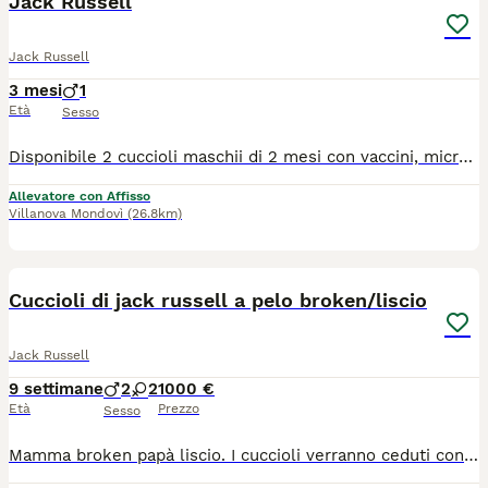
Jack Russell
Jack Russell
3 mesi
1
Età
Sesso
Disponibile 2 cuccioli maschii di 2 mesi con vaccini, microchip, libretto sanitario, pedigree Per altre info contattatemi anche sili wathsapp
Allevatore con Affisso
Villanova Mondovì
(26.8km)
15
Cuccioli di jack russell a pelo broken/liscio
Jack Russell
9 settimane
2
2
1000 €
Età
Prezzo
Sesso
Mamma broken papà liscio. I cuccioli verranno ceduti con pedigree, chip, sverminati e vaccinati. Alleviamo jack russell dal 2020, il nostro obiettivo è di affidare un futuro compagno di vita perfetto per stare con il proprio padrone in casa e poi divertirsi insieme all'area aperta.