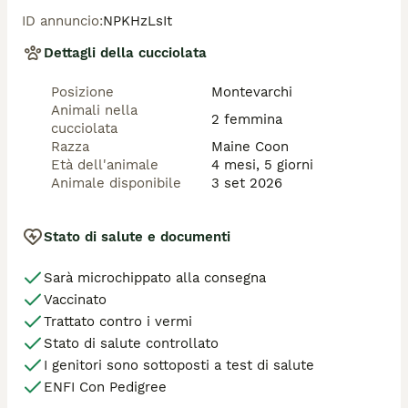
ambiente familiare.

ID annuncio
:
NPKHzLsIt
Saranno affidate con: 🐾 Microchip

🐾 Vaccinazioni in regola per l'età

Dettagli della cucciolata
🐾 Sverminazioni effettuate

🐾 Pedigree

Posizione
Montevarchi
🐾 Libretto sanitario

Animali nella
🐾 Genitori sottoposti a test genetici per le principali 
2 femmina
cucciolata
patologie della razza

Razza
Maine Coon
La nostra priorità è trovare per loro famiglie 
Età dell'animale
4 mesi, 5 giorni
responsabili e amorevoli, che sappiano apprezzare non 
Animale disponibile
3 set 2026
solo la loro bellezza, ma anche il meraviglioso 
carattere che le contraddistingue.
Stato di salute e documenti
Sarà microchippato alla consegna
Vaccinato
Trattato contro i vermi
Stato di salute controllato
I genitori sono sottoposti a test di salute
ENFI Con Pedigree