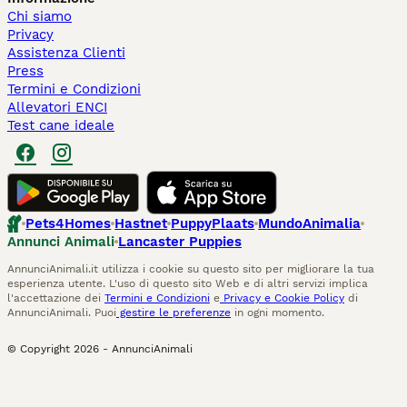
Chi siamo
Privacy
Assistenza Clienti
Press
Termini e Condizioni
Allevatori ENCI
Test cane ideale
Pets4Homes
Hastnet
PuppyPlaats
MundoAnimalia
Annunci Animali
Lancaster Puppies
AnnunciAnimali.it utilizza i cookie su questo sito per migliorare la tua
esperienza utente. L'uso di questo sito Web e di altri servizi implica
l'accettazione dei
Termini e Condizioni
e
Privacy e Cookie Policy
di
AnnunciAnimali. Puoi
gestire le preferenze
in ogni momento.
© Copyright
2026
-
AnnunciAnimali