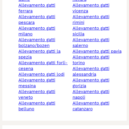
allevamento gatti
allevamento gatti
ferrara
vicenza
allevamento gatti
allevamento gatti
pescara
rimini
allevamento gatti
allevamento gatti
milano
sicilia
allevamento gatti
allevamento gatti
bolzano/bozen
salerno
allevamento gatti la
allevamento gatti pavia
spezia
allevamento gatti
allevamento gatti forlì-
torino
cesena
allevamento gatti
allevamento gatti lodi
alessandria
allevamento gatti
allevamento gatti
messina
gorizia
allevamento gatti
allevamento gatti
veneto
napoli
allevamento gatti
allevamento gatti
belluno
catanzaro