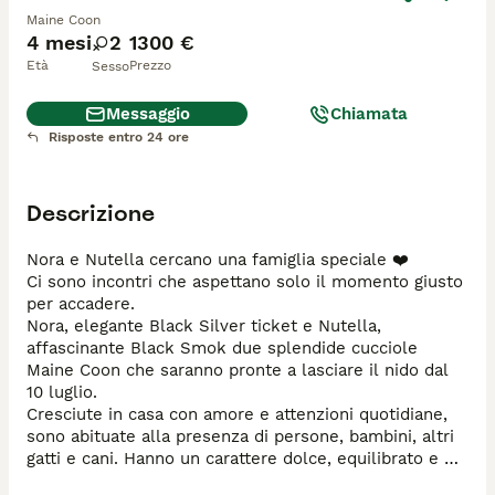
Maine Coon
4 mesi
2
1300 €
Età
Prezzo
Sesso
Messaggio
Chiamata
Risposte entro 24 ore
Descrizione
Nora e Nutella cercano una famiglia speciale ❤️

Ci sono incontri che aspettano solo il momento giusto 
per accadere.

Nora, elegante Black Silver ticket e Nutella, 
affascinante Black Smok due splendide cucciole 
Maine Coon che saranno pronte a lasciare il nido dal 
10 luglio.

Cresciute in casa con amore e attenzioni quotidiane, 
sono abituate alla presenza di persone, bambini, altri 
gatti e cani. Hanno un carattere dolce, equilibrato e 
socievole, tipico di cucciole allevate in un vero 