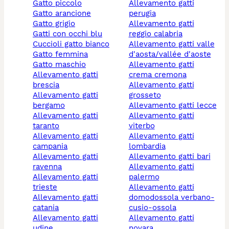
gatto piccolo
allevamento gatti
gatto arancione
perugia
gatto grigio
allevamento gatti
gatti con occhi blu
reggio calabria
cuccioli gatto bianco
allevamento gatti valle
gatto femmina
d'aosta/vallée d'aoste
gatto maschio
allevamento gatti
allevamento gatti
crema cremona
brescia
allevamento gatti
allevamento gatti
grosseto
bergamo
allevamento gatti lecce
allevamento gatti
allevamento gatti
taranto
viterbo
allevamento gatti
allevamento gatti
campania
lombardia
allevamento gatti
allevamento gatti bari
ravenna
allevamento gatti
allevamento gatti
palermo
trieste
allevamento gatti
allevamento gatti
domodossola verbano-
catania
cusio-ossola
allevamento gatti
allevamento gatti
udine
novara