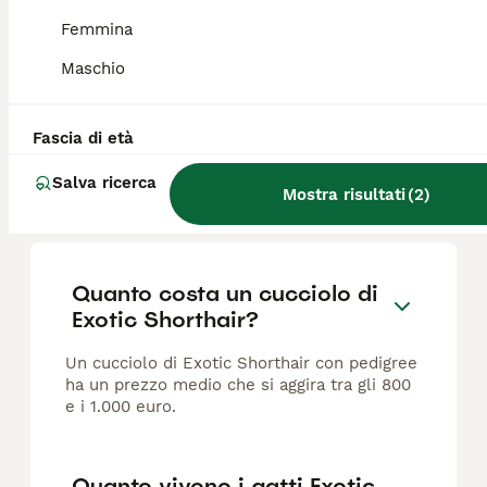
Età
Prezzo
Sesso
Femmina
Giuly's Diamonds Cattery Allevamento con affisso Enfi di Gatti Persiani e Exotic Shorthair. I cuccioli verranno ceduti al compimento dei tre mesi di vita con: due vaccini, due sverminazioni, antiparassitario, certificato di buona salute e pedigree. I Genitori dei cuccioli sono esenti dalle malattie genetiche e trasmissibili fiv-felv-pkd. Possibilità di trasporto in tutta Italia. Non sono in regalo. Prezzo simbolico. Per maggiori info 3515547598
Maschio
Siracusa
(55.2km)
Fascia di età
Salva ricerca
Mostra risultati
(
2
)
FAQ
Quanto costa un cucciolo di
Exotic Shorthair?
Un cucciolo di Exotic Shorthair con pedigree
ha un prezzo medio che si aggira tra gli 800
e i 1.000 euro.
Quanto vivono i gatti Exotic