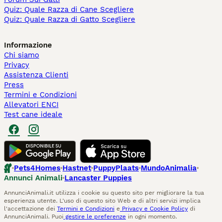
Quiz: Quale Razza di Cane Scegliere
Quiz: Quale Razza di Gatto Scegliere
Informazione
Chi siamo
Privacy
Assistenza Clienti
Press
Termini e Condizioni
Allevatori ENCI
Test cane ideale
Pets4Homes
Hastnet
PuppyPlaats
MundoAnimalia
Annunci Animali
Lancaster Puppies
AnnunciAnimali.it utilizza i cookie su questo sito per migliorare la tua
esperienza utente. L'uso di questo sito Web e di altri servizi implica
l'accettazione dei
Termini e Condizioni
e
Privacy e Cookie Policy
di
AnnunciAnimali. Puoi
gestire le preferenze
in ogni momento.