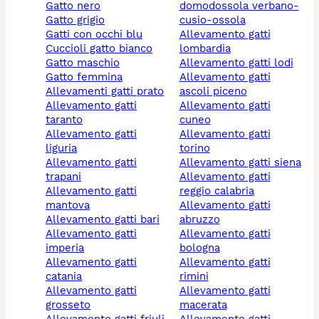
gatto nero
domodossola verbano-
gatto grigio
cusio-ossola
gatti con occhi blu
allevamento gatti
cuccioli gatto bianco
lombardia
gatto maschio
allevamento gatti lodi
gatto femmina
allevamento gatti
allevamenti gatti prato
ascoli piceno
allevamento gatti
allevamento gatti
taranto
cuneo
allevamento gatti
allevamento gatti
liguria
torino
allevamento gatti
allevamento gatti siena
trapani
allevamento gatti
allevamento gatti
reggio calabria
mantova
allevamento gatti
allevamento gatti bari
abruzzo
allevamento gatti
allevamento gatti
imperia
bologna
allevamento gatti
allevamento gatti
catania
rimini
allevamento gatti
allevamento gatti
grosseto
macerata