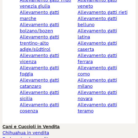
allevamento gatti friuli
allevamento gatti
venezia giulia
veneto
allevamento gatti
allevamento gatti rieti
marche
allevamento gatti
allevamento gatti
belluno
bolzano/bozen
allevamento gatti
allevamento gatti
latina
trentino-alto
allevamento gatti
adige/südtirol
caserta
allevamento gatti
allevamento gatti
vicenza
ferrara
allevamento gatti
allevamento gatti
foggia
como
allevamento gatti
allevamento gatti
catanzaro
milano
allevamento gatti
allevamento gatti
sicilia
novara
allevamento gatti
allevamento gatti
cosenza
teramo
Cani e Cuccioli in Vendita
Chihuahua in vendita