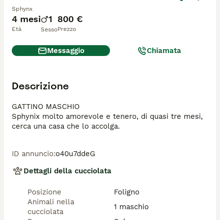
Sphynx
4 mesi
1
800 €
Età
Prezzo
Sesso
Messaggio
Chiamata
Descrizione
GATTINO MASCHIO 

Sphynix molto amorevole e tenero, di quasi tre mesi, 
cerca una casa che lo accolga. 
ID annuncio
:
o40u7ddeG
Dettagli della cucciolata
Posizione
Foligno
Animali nella
1 maschio
cucciolata