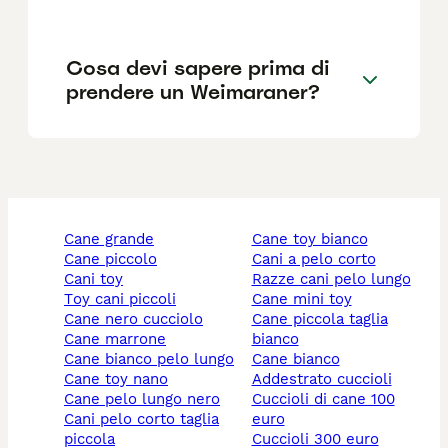
Cosa devi sapere prima di
prendere un Weimaraner?
cane grande
cane toy bianco
cane piccolo
cani a pelo corto
cani toy
razze cani pelo lungo
toy cani piccoli
cane mini toy
cane nero cucciolo
cane piccola taglia
cane marrone
bianco
cane bianco pelo lungo
cane bianco
cane toy nano
addestrato cuccioli
cane pelo lungo nero
cuccioli di cane 100
cani pelo corto taglia
euro
piccola
cuccioli 300 euro