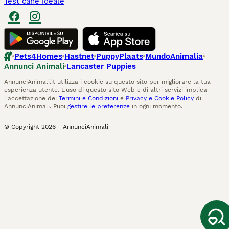
Test cane ideale
Pets4Homes
Hastnet
PuppyPlaats
MundoAnimalia
Annunci Animali
Lancaster Puppies
AnnunciAnimali.it utilizza i cookie su questo sito per migliorare la tua
esperienza utente. L'uso di questo sito Web e di altri servizi implica
l'accettazione dei
Termini e Condizioni
e
Privacy e Cookie Policy
di
AnnunciAnimali. Puoi
gestire le preferenze
in ogni momento.
© Copyright
2026
-
AnnunciAnimali