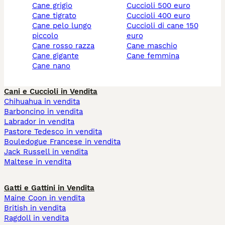
cane grigio
cuccioli 500 euro
cane tigrato
cuccioli 400 euro
cane pelo lungo
cuccioli di cane 150
piccolo
euro
cane rosso razza
cane maschio
cane gigante
cane femmina
cane nano
Cani e Cuccioli in Vendita
Chihuahua in vendita
Barboncino in vendita
Labrador in vendita
Pastore Tedesco in vendita
Bouledogue Francese in vendita
Jack Russell in vendita
Maltese in vendita
Gatti e Gattini in Vendita
Maine Coon in vendita
British in vendita
Ragdoll in vendita