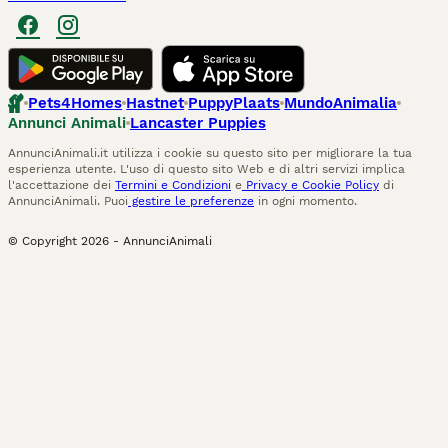
Pets4Homes
Hastnet
PuppyPlaats
MundoAnimalia
Annunci Animali
Lancaster Puppies
AnnunciAnimali.it utilizza i cookie su questo sito per migliorare la tua
esperienza utente. L'uso di questo sito Web e di altri servizi implica
l'accettazione dei
Termini e Condizioni
e
Privacy e Cookie Policy
di
AnnunciAnimali. Puoi
gestire le preferenze
in ogni momento.
© Copyright
2026
-
AnnunciAnimali