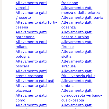
allevamento gatti
frosinone
vercelli
allevamento gatti
allevamento gatti
monza e della brianza
grosseto
allevamento gatti pavia
allevamento gatti forlì-
allevamento gatti
cesena
cosenza
allevamento gatti
allevamento gatti
pordenone
pesaro e urbino
allevamento gatti
allevamento gatti
milano
firenze
allevamento gatti
allevamento gatti
bologna
sicilia
allevamento gatti
allevamento gatti
pescara
siracusa
allevamento gatti
allevamento gatti
crema cremona
friuli-venezia giulia
allevamento gatti asti
allevamento gatti
allevamento gatti
umbria
piacenza
allevamento gatti
allevamento gatti
domodossola verbano-
como
cusio-ossola
allevamento gatti
allevamento gatti