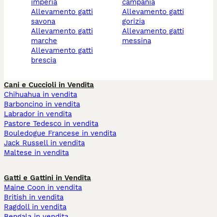
imperia
campania
allevamento gatti
allevamento gatti
savona
gorizia
allevamento gatti
allevamento gatti
marche
messina
allevamento gatti
brescia
Cani e Cuccioli in Vendita
Chihuahua in vendita
Barboncino in vendita
Labrador in vendita
Pastore Tedesco in vendita
Bouledogue Francese in vendita
Jack Russell in vendita
Maltese in vendita
Gatti e Gattini in Vendita
Maine Coon in vendita
British in vendita
Ragdoll in vendita
Bengala in vendita