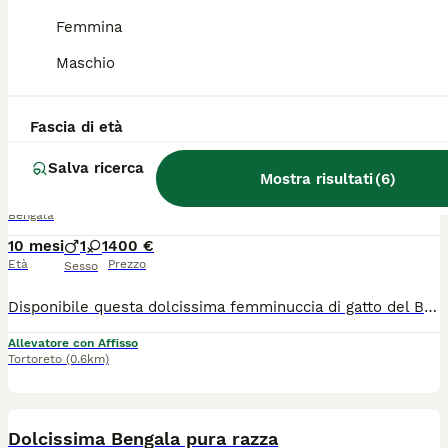
Femmina
Cerchi un felino straordinario, affascinante e pieno di energia? Questi meravigliosi cuccioli di gatto del Bengala (Bengal) è pronti a portare gioia, eleganza e un pizzico di "vita selvaggia" (ma super affettuosi!) nella tua vita. Maschio e femmina Mantello: Brown/Spotted, Snow Lynx con un contrasto magnifico e la tipica lucentezza "glitter" della razza. Carattere: dolce, estremamente intelligente, curiosi e giocherelloni. Amano la compagnia e i giochi interattivi. Zona: Abruzzo Tortoreto solo veri amanti degli animali.
Maschio
Allevatore con Affisso
Tortoreto
(0.6km)
3
Fascia di età
Gattina Bengala dolcissima
Salva ricerca
Mostra risultati
(
6
)
Bengala
10 mesi
1
1
400 €
Età
Prezzo
Sesso
Disponibile questa dolcissima femminuccia di gatto del Bengala bellissima sia nel carattere che nell'aspetto. È affettuosa, giocosa e si affeziona subito alle persone Ottimo salute, vaccinata, sterilizzata Cerco una famiglia che possa darle tutto l'amore che merita. Prezzo: 400
Allevatore con Affisso
Tortoreto
(0.6km)
8
Dolcissima Bengala pura razza