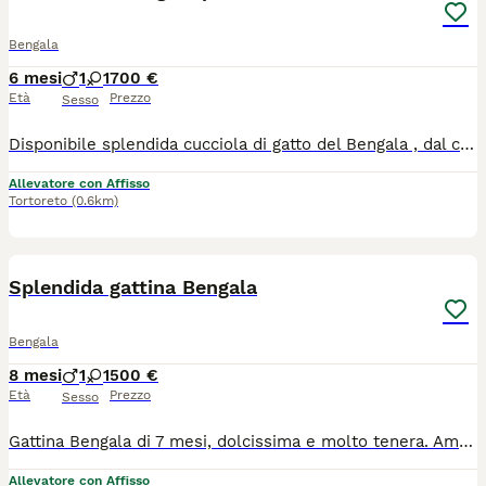
Bengala
6 mesi
1
1
700 €
Età
Prezzo
Sesso
Disponibile splendida cucciola di gatto del Bengala , dal carattere dolcissimo e affettuoso. È una gattina curiosa e socievole e abituata alla vita in famiglia. Vaccinata e in ottima salute, cerca una famiglia amorevole che possa offrirle attenzioni, coccole e un ambiente sereno dove crescere felice. La sua splendida livrea Brown Spotted e il suo carattere dolce la rendono una compagna speciale
Allevatore con Affisso
Tortoreto
(0.6km)
4
Splendida gattina Bengala
Bengala
8 mesi
1
1
500 €
Età
Prezzo
Sesso
Gattina Bengala di 7 mesi, dolcissima e molto tenera. Ama le coccole. Educata, pulita e rispettosa degli spazi. Ottimo salute vaccinata, sterilizzata Cerco per lei una famiglia amorevole, senza altri animali in casa, che possa dedicarle attenzioni e affetto Il pedigree, microchip su richiesta
Allevatore con Affisso