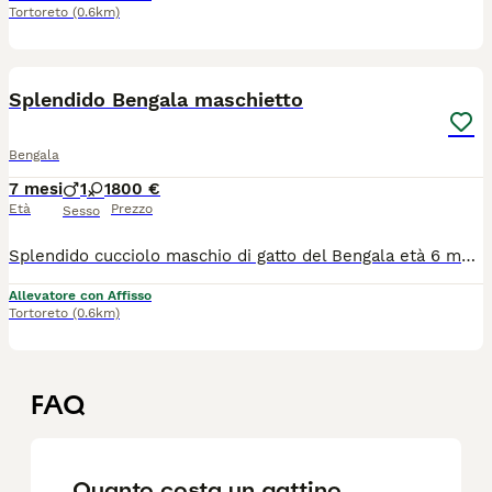
Tortoreto
(0.6km)
4
Splendido Bengala maschietto
Bengala
7 mesi
1
1
800 €
Età
Prezzo
Sesso
Splendido cucciolo maschio di gatto del Bengala età 6 mesi dal carattere eccezionale dolce ed equilibrato e dalla colorazione particolarmente rara e pregiata. Il piccolo presenta un manto brillante e occhi di un verde intenso che lasciano senza fiato. In casa si dimostra affettuoso e curioso, mentre all'esterno esplora con sicurezza e tranquillità. Adatto sia alla vita indoor che outdoor Aspetto selvaggio, anima domestica Le foto parlano da sole - questo cucciolo è un vero gioiello!
Allevatore con Affisso
Tortoreto
(0.6km)
FAQ
Quanto costa un gattino