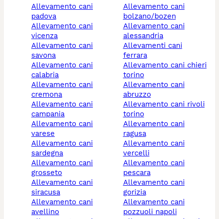
allevamento cani
allevamento cani
padova
bolzano/bozen
allevamento cani
allevamento cani
vicenza
alessandria
allevamento cani
allevamenti cani
savona
ferrara
allevamento cani
allevamento cani chieri
calabria
torino
allevamento cani
allevamento cani
cremona
abruzzo
allevamento cani
allevamento cani rivoli
campania
torino
allevamento cani
allevamento cani
varese
ragusa
allevamento cani
allevamento cani
sardegna
vercelli
allevamento cani
allevamento cani
grosseto
pescara
allevamento cani
allevamento cani
siracusa
gorizia
allevamento cani
allevamento cani
avellino
pozzuoli napoli