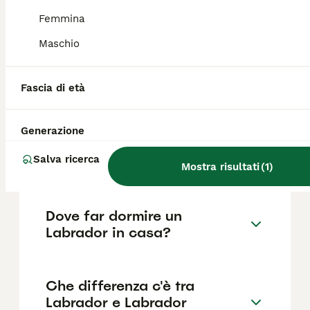
Labrador Retriever?
Femmina
Il costo medio di un cucciolo di Labrador di
Maschio
razza pura in Italia è di circa 433€ ,anche se
i prezzi possono variare in base a fattori
come il pedigree, la reputazione
Fascia di età
dell'allevatore e la posizione.
Generazione
Quali sono i difetti del
Salva ricerca
Labrador?
Mostra risultati
(
1
)
Dove far dormire un
Labrador in casa?
Che differenza c'è tra
Labrador e Labrador