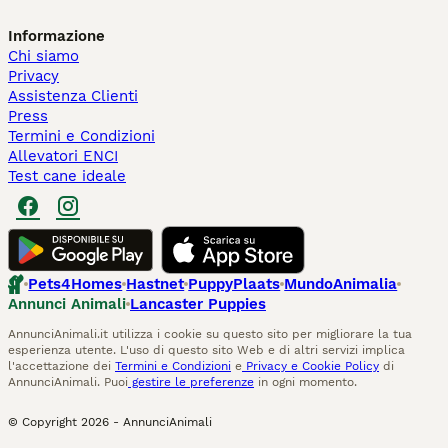
Informazione
Chi siamo
Privacy
Assistenza Clienti
Press
Termini e Condizioni
Allevatori ENCI
Test cane ideale
Pets4Homes
Hastnet
PuppyPlaats
MundoAnimalia
Annunci Animali
Lancaster Puppies
AnnunciAnimali.it utilizza i cookie su questo sito per migliorare la tua
esperienza utente. L'uso di questo sito Web e di altri servizi implica
l'accettazione dei
Termini e Condizioni
e
Privacy e Cookie Policy
di
AnnunciAnimali. Puoi
gestire le preferenze
in ogni momento.
© Copyright
2026
-
AnnunciAnimali