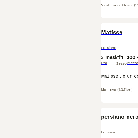
Sant'Ilario d'Enza
(1
Matisse
Persiano
3 mesi
1
300 
Età
Prezz
Sesso
Mantova
(60.7km)
persiano nero
Persiano