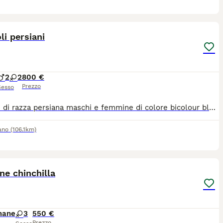
29
2
li persiani
2
2
800 €
Prezzo
Sesso
Cuccioli di razza persiana maschi e femmine di colore bicolour black and white con carattere meraviglioso disponibili a partire da 3 luglio. Con la doppia sverminazione doppio vaccino, passaggio di proprietà, Pedigree Anfi. Per qualsiasi domanda contattatemi.
ano
(106.1km)
6
2
ne chinchilla
mane
3
550 €
Prezzo