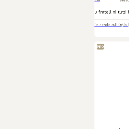
Sess
Palazzolo sull'Oglio
PRO