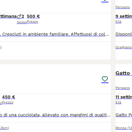
Persiano
ettimana
2
500 €
9 setti
Prezzo
Età
Sesso
Cuccioli persiani. Cresciuti in ambiente familiare. Affettuosi di colore bianco e nero. Genitori visibili. Test genetici negativi. Completamente vaccinati
)
Gragnano
4
Gatto 
Persiano
450 €
11 sett
Prezzo
Età
so
Persiano maschio di una cucciolata, allevato con mangimi di qualità, abituato alla lettiera e al tira graffi, cedesi al compimento di 3 mesi(già fatti). Entrambi i genitori sono di mia proprietà è stato allevato con molta cura e coccole. Verrà ceduto avendo fatto: vaccino trivalente, sverminazione e antiparassitario. Sono disponibile per qualsiasi informazione.
.3km)
Monza
(1