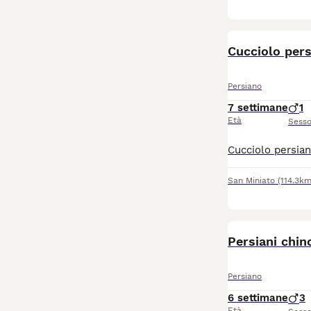
Cucciolo per
Persiano
7 settimane
1
Età
Sess
San Miniato
(114.3km
Persiani chinc
Persiano
6 settimane
3
Età