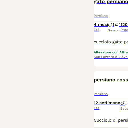
gato persian
Persiano
4 mesi
1
1
120
Età
Prez
Sesso
Allevatore con Affis
San Lazzaro di Save
persiano ross
Persiano
12 settimane
1
Età
Ses