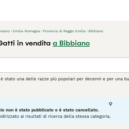
rsiano
Emilia-Romagna
Provincia di Reggio Emilia
Bibbiano
atti in vendita
a Bibbiano
o è stato una delle razze più popolari per decenni e per una bu
uente, ma vantano anche di avere una natura estremamente do
ano pensare alle cose prima di agire. I persiani hanno occhi m
i strada nei cuori e nelle case dei gattari di tutto il mondo e 
o non è stato pubblicato o è stato cancellato.
agina di consigli sul Persiano
per informazioni su questa razza
dirizzato ai risultati di ricerca della stessa categoria.