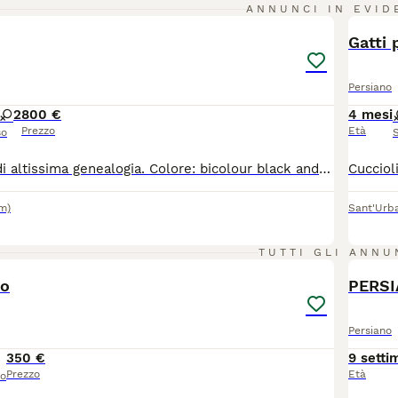
17
ANNUNCI IN EVID
BOO
Gatti 
Persiano
2
800 €
4 mesi
Prezzo
Età
so
Gattini persiani di altissima genealogia. Colore: bicolour black and white sono nati 28/04/2026 e saranno disponibili 28/07/2026 con la doppia sverminazione, doppio vaccino, controlli dal veterinario, passaggio di proprietà, pedigree Anfi. Carattere meraviglioso.
m)
Sant'Urb
3
TUTTI GLI ANNU
no
PERSI
Persiano
350 €
9 setti
Prezzo
Età
so