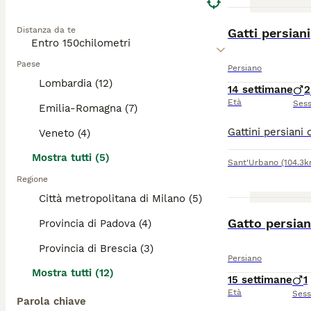
BOOST
Distanza da te
Gatti persiani
Paese
Persiano
Lombardia (12)
14 settimane
2
Età
Ses
Emilia-Romagna (7)
Veneto (4)
Mostra tutti (5)
Sant'Urbano
(104.3k
Regione
Città metropolitana di Milano (5)
Gatto persia
Provincia di Padova (4)
Provincia di Brescia (3)
Persiano
Mostra tutti (12)
15 settimane
1
Età
Ses
Parola chiave