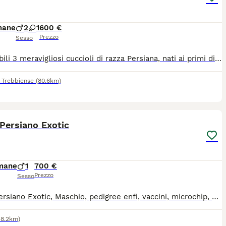
mane
2
1
600 €
Prezzo
Sesso
Disponibili 3 meravigliosi cuccioli di razza Persiana, nati ai primi di giugno: 2 maschietti e 1 femminuccia. ✨ Papà di alta genealogia ✨ Splendido pelo folto e caratteristico musetto persiano ✨ Cresciuti in ambiente familiare, abituati al contatto con le persone ✨ Già abituati all’uso della lettiera Cuccioli sani, socievoli e bellissimi, pronti per trovare una nuova famiglia amorevole. 📩 Per informazioni e foto/video aggiuntivi contattatemi in privato. 3287597498
 Trebbiense
(80.6km)
3
Persiano Exotic
imane
1
700 €
Prezzo
Sesso
Gatto Persiano Exotic, Maschio, pedigree enfi, vaccini, microchip, sverminazione. Mandare un wathsapp e vi richiamo, no perdita di tempo,
38.2km)