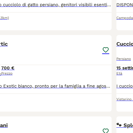
Cedesi splendido cucciolo di gatto persiano, genitori visibili esenti da FIV e FELV ; mamma chincillà silver , il papà persiano Himalayano tabby. Il cucciolo è nato il 20 Aprile 2026 , carattere dolce e affettuoso, cresciuti in ambiente domestico con cura e mangimi di alta qualità. Il cucciolo verrà ceduto con il vaccino trivalente, visita veterinaria, libretto sanitario, sverminato , abituato alla lettiera e al tira graffi . Per maggiori informazioni contattatemi.
.3km)
Campoda
4
2
tic
Cuccio
Persiano
700 €
15 sett
Prezzo
Età
o
Maschio Persiano Exotic bianco, pronto per la famiglia a fine agosto, ciclo vaccini, microchip, pedigree ENFI, sverminato. La consegna viene effettuata dal veterinario che rilascia un certificato di ottima salute.
Vistarino
2
iani
🐾 Spl