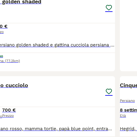
o golden shaded
0 €
zo
cucciolo gatto persiano golden shaded e gattina cucciola persiana golden shaded da prestigioso allevamento , pedigree Anfi gatti nati il 17 marzo 2026 sono sottoposti a controlli sanitari trattamenti anti funghi pulci e vermi i genitori sono testati contro le principali malattie mangiano cibo di qualità ed integratori . seguiamo le famiglie che prendono i ns gatti durante tutta la vita del micio per indicazioni su alimentazione e condigli di gestione e sanitari. Non fatevi fuor viare da chi cede senza vaccini ne controlli sanitari i gatti vanno tenuti bene e curati e ci insegneremo come farlo al meglio. Pluriennale esperienza , gatti figli di campioni da esposizione pluripremiati
so
na
(77.2km)
4
o cucciolo
Cinque
Persiano
700 €
8 setti
Prezzo
Età
so
Cucciolo di persiano rosso, mamma tortie, papà blue point, entrambi visibili con test pkd e fiv/felv. maschio , vivace coccolone in perfetta salute (sono 3 fratelli). Nato il 15/05/26