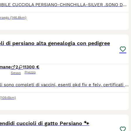
DISPONIBILE CUCCIOLA PERSIANO-CHINCHILLA-SILVER .SONO Dolcissima, amante delle coccole,abituata alla lettiera.I gattina va a casa nuova con libretto sanitario con primo vaccino e la sverminazione.Genitori visibili testati FIV-FELV - negattivi
rsego
(146.8km)
7
li di persiano alta genealogia con pedigree
imane
2
1
1300 €
Prezzo
Sesso
I cuccioli sono completi di vaccini, esenti pkd fiv e felv, certificati di buona salute, libretto sanitario, pedigree AFSI, altissima genealogia, allevamento riconosciuto WCF, no perditempo o curiosi, consulenza h24. I piccoli hanno un carattere dolcissimo e verranno consegnati direttamente da me. È gradita la presentazione.
(109.6km)
3
endidi cuccioli di gatto Persiano 🐾