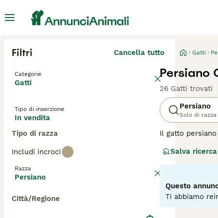
Filtri
Cancella tutto
Gatti
Pe
Persiano G
Categorie
Gatti
26 Gatti trovati
Persiano
Tipo di inserzione
Solo di razza
In vendita
Tipo di razza
Il gatto persian
pelo lungo e fl
Salva ricerca
Includi incroci
intelligenti, am
cui si sono fatt
Razza
compagnia.
Persiano
Questo annunci
Leggi la
nostra p
Ti abbiamo rein
Città/Regione