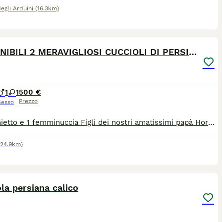
egli Arduini
(16.3km)
11
1
DISPONIBILI 2 MERAVIGLIOSI CUCCIOLI DI PERSIANO
1
1
500 €
Prezzo
Sesso
1 maschietto e 1 femminuccia Figli dei nostri amatissimi papà Horus (persiano chincillà golden con pedigree) e mamma Udja (persiano tuxedo)Nati il 22 marzo, crescono in casa con noi come veri figli, tra coccole, giochi e tantissimo contatto umano Sono micetti dolcissimi, equilibrati e super coccoloni, già abituati alla lettiera e svezzati a 35 giorni. Cresciuti esclusivamente in ambiente domestico Abituati alle persone e alla vita in famiglia Carattere dolce e affettuoso Cedibili sverminati, vaccinati, non prima dei 2 mesi e mezzo, per rispettare i loro tempi di crescita
124.9km)
5
la persiana calico