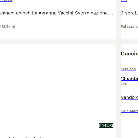
o
3 fratellini tutti bianchi chinchilla Avranno Vaccini Sverminazione Visite frequenti dal veterinario Microchip Test fiv, felv e pkd genitori negativi Abituati alla lettiera Carattere dolcissimo
(113.4km)
Palazzolo 
Cuccio
Persiano
13 sett
Età
Sale Mar
4
2