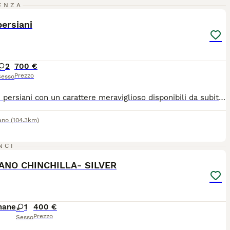
4
1
ENZA
ST
persiani
2
700 €
Prezzo
Sesso
Cuccioli persiani con un carattere meraviglioso disponibili da subito. Vaccinazione completa, tutti trattamenti fatti ,microchip, passaggio di proprietà, pedigree Anfi. Per qualsiasi domanda scrivetemi. Con un prezzo speciale.
ano
(104.3km)
12
1
NCI
ANO CHINCHILLA- SILVER
mane
1
400 €
Prezzo
Sesso