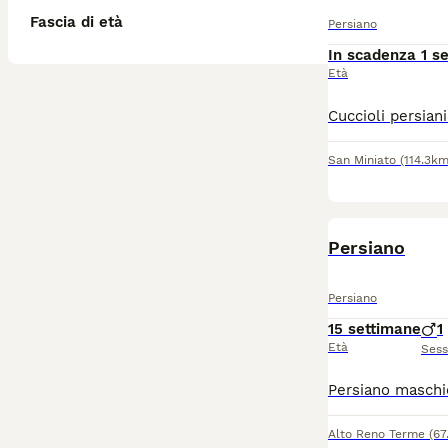
Fascia di età
Persiano
In scadenza 1 s
Età
San Miniato
(114.3km
Persiano
Persiano
15 settimane
1
Età
Ses
Alto Reno Terme
(67