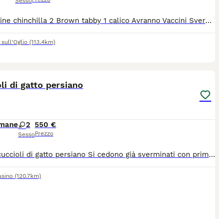
Sesso
3 sorelline chinchilla 2 Brown tabby 1 calico Avranno Vaccini Sverminazione Visite frequenti dal veterinario Microchip Test fiv, felv e pkd genitori negativi Abituati alla lettiera Carattere dolcissimo
sull'Oglio
(113.4km)
6
li di gatto persiano
imane
2
550 €
Prezzo
Sesso
Vendo cuccioli di gatto persiano Si cedono già sverminati con prima vaccinazione fatta e libretto sanitario Sono già abituati alla lettiera e a mangiare da soli Il prezzo è trattabile
asino
(120.7km)