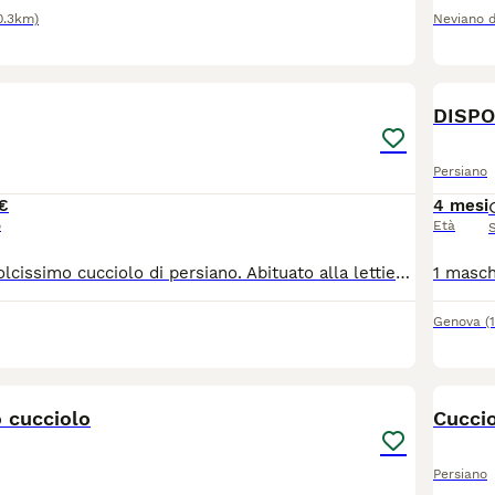
0.3km)
Neviano d
6
Persiano
€
4 mesi
o
Età
Matisse , è un dolcissimo cucciolo di persiano. Abituato alla lettiera e al tiragraffi. Cresciuto in ambiente domestico con la mamma e i fratellini. Si cede sverminato,vaccinato e svezzato
Genova
(
2
 cucciolo
Cuccio
Persiano