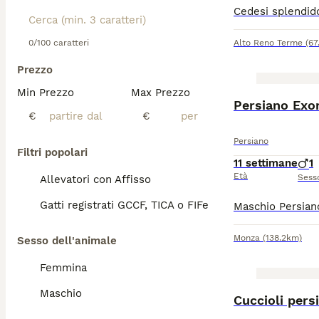
0/100 caratteri
Alto Reno Terme
(67
Prezzo
Min Prezzo
Max Prezzo
Persiano Exor
€
€
Persiano
Filtri popolari
11 settimane
1
Età
Sess
Allevatori con Affisso
Gatti registrati GCCF, TICA o FIFe
Monza
(138.2km)
Sesso dell'animale
Femmina
Maschio
Cuccioli pers