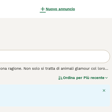
Nuovo annuncio
ona ragione. Non solo si tratta di animali glamour col loro
lce. Sono di dimensioni medio-grandi e, sebbene siano
Ordina per
Più recente
eravigliosamente espressivi, che è solo uno dei motivi per
perché sono ancora molto popolari in Italia come animali da
 di gatto.