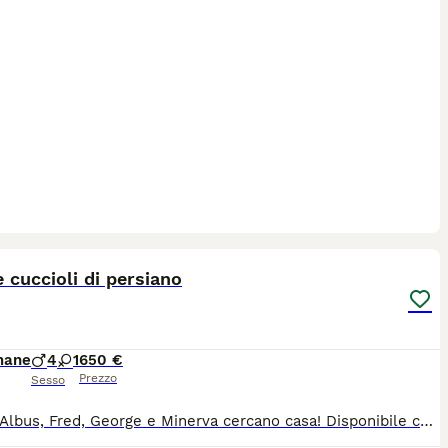
18
 cuccioli di persiano
mane
4
1
650 €
Prezzo
Sesso
Hegrid, Albus, Fred, George e Minerva cercano casa! Disponibile cucciolata di cinque gattini persiani nati il 11/06. Quattro maschietti ed una femminuccia, verranno ceduti a compimento dell'età adeguata con doppia vaccinazione, sverminazione e libretto sanitario in regola. Genitori visibili e testati FIV/FELV negativi. Crescono liberi in ambiente familiare, ben socializzati e a contatto con altri animali. Per venirli a conoscere, per informazioni o altre foto e/o video non esitate a contattarmi al 3519782275 tramite WHATSAPP.