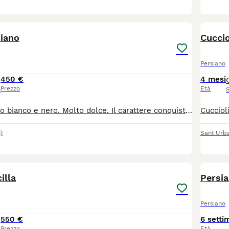
2
siano
Cuccio
Persiano
450 €
4 mesi
Prezzo
Età
o
Cucciolo persiano bianco e nero. Molto dolce. Il carattere conquista. Molto bello vaccinato e sveminato
)
Sant'Urb
7
1
illa
Persia
Persiano
550 €
6 setti
Prezzo
Età