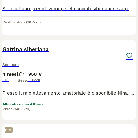
Si accettano prenotazioni per 4 cuccioli siberiani neva pronti per fine agosto. Genitori visibili entrambi siberiani neva puri, sani, in regola con tutte le vaccinazioni e testati fiv/felv negativi. I cuccioli saranno consegnati con doppia sverminazione, svezzati con cibo di ottima qualità e abituati alla lettiera e tiragraffi. Non hanno il pedigree.
Castenedolo
(10.7km)
5
Gattina siberiana
Siberiano
4 mesi
1
950 €
Età
Prezzo
Sesso
Presso il mio allevamento amatoriale è disponibile Nina, una dolcissima gattina siberiana! Nina è disponibile da subito poiché ha già compiuto i tre mesi di vita. Verrà ceduta con: -Pedigree ENFI -Doppia vaccinazione e sverminazione -certificato di buona salute -kit di benvenuto La gattina è ben socializzata, cresciuta in casa, abituata all’utilizzo di lettiera e tiragraffi. Nina NON È IN REGALO. Per qualsiasi informazione non esitare a contattarmi al numero 3407813473. Se ti fa piacere, puoi seguirmi su instagram per vedere foto e aggiornamenti:@tyumen_cats
Allevatore con Affisso
Vidor
(148.8km)
PRO