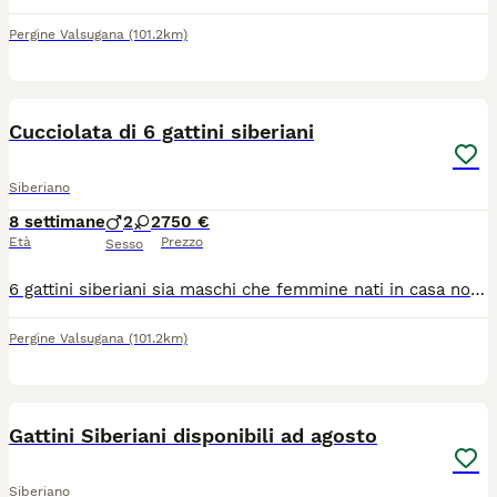
Pergine Valsugana
(101.2km)
1
Cucciolata di 6 gattini siberiani
Siberiano
8 settimane
2
2
750 €
Età
Prezzo
Sesso
6 gattini siberiani sia maschi che femmine nati in casa non in gabbia (clima famigliare ) gattini consegnabili fine agosto circa . Con vaccini fatti 1 visita veterinaria, libretto sanitario gia abituatiballa lettierabebal tiragraffi
Pergine Valsugana
(101.2km)
8
Gattini Siberiani disponibili ad agosto
Siberiano