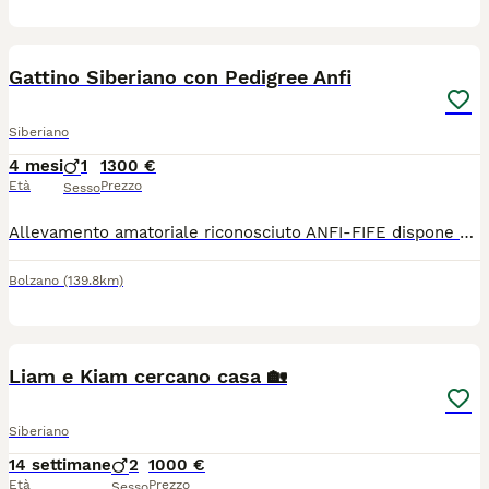
3
2
Gattino Siberiano con Pedigree Anfi
Siberiano
4 mesi
1
1300 €
Età
Prezzo
Sesso
Allevamento amatoriale riconosciuto ANFI-FIFE dispone di meraviglioso cucciolo maschio di Gatto Siberiano Neva Masquerade nato il 27 Marzo 2026 e quindi già pronto a raggiungere la sua nuova amorevole famiglia. Il cucciolo, figlio di entrambi genitori Campioni di Bellezza, verrà ceduto con libretto sanitario attestante le vaccinazioni e le sverminazioni effettuate, con microchip inserito e dunque regolarmente iscritto all'anagrafe canina, con contratto di cessione da compagnia (quindi con obbligo di sterilizzazione), con copia dei test eseguiti su entrambi i genitori ed ovviamente avrà il pedigree ANFI. Ci troviamo in provincia di Bolzano ma eventualmente possiamo consegnare personalmente il cucciolo in quasi tutte le regioni d'Italia.
Bolzano
(139.8km)
8
2
Liam e Kiam cercano casa 🏡
Siberiano
14 settimane
2
1000 €
Età
Prezzo
Sesso