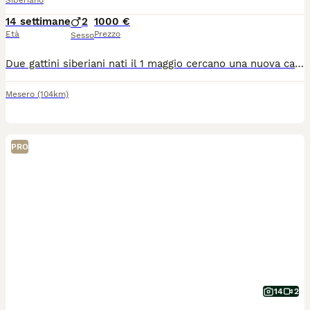
Siberiano
14 settimane
2
1000 €
Età
Prezzo
Sesso
Due gattini siberiani nati il 1 maggio cercano una nuova casa ... Già microcippati e vaccinati. Mangiano e fanno i loro bisogni in lettiera da quando hanno 1 mese. Sono cresciuti tra i bambini quindi molto socievoli e affettuosi.
Mesero
(104km)
PRO
14
2