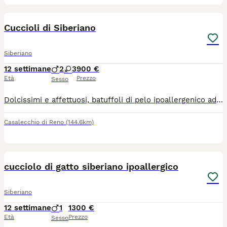
3
Cuccioli di Siberiano
Siberiano
12 settimane
2
3
900 €
Età
Prezzo
Sesso
Dolcissimi e affettuosi, batuffoli di pelo ipoallergenico adatto agli allergici. Si cedono abituati a lettiera e tira graffi
Casalecchio di Reno
(144.6km)
17
1
cucciolo di gatto siberiano ipoallergico
Siberiano
12 settimane
1
1300 €
Età
Prezzo
Sesso