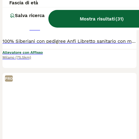
Fascia di età
Siberiano
Salva ricerca
Mostra risultati
(
31
)
9 settimane
2
3
1200 €
Età
Prezzo
Sesso
100% Siberiani con pedigree Anfi Libretto sanitario con microchip, vaccinazioni, controllo feci, certificati di buona salute e di assenza di anomalie. Genealogia Russa con campioni e genitori testati per le malattie infettive e cardiologiche. Cresciuti con amore e rispetto.
Allevatore con Affisso
Milano
(75.5km)
PRO