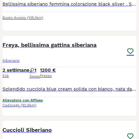
Bellissima siberiano femmina colorazione black silver . Sarà disponibile dopo 90 GG e ceduta con ciclo vaccinale microchip pedigree ministeriale. Tutte le ulteriori informazioni se interessati
Busto Arsizio
(105.1km)
14
Freya, bellissima gattina siberiana
Siberiano
2 settimane
1
1200 €
Età
Prezzo
Sesso
Splendido cucciola blue cream solida con bianco, nata da rare e pregiate linee di sangue. La gattina sta crescendo in ambiente familiare, insieme ai fratelli, circondato da coccole e attenzioni. Perfetta come pet, per show e breading! La piccola verrà ceduto con Microchip termico Libretto sanitario Iscrizione in anagrafe Pedigree Vaccinazioni e profilassi personalizzate Regolare contratto di cessione Kit di benvenuto Visibile presso L’allevamento Casa di Cally insieme ai genitori. Non cerchiamo semplicemente una casa. Cerchiamo la famiglia giusta, quella con cui costruirà una storia destinata a durare tutta la vita. Se stai pensando di condividere il tuo cammino con un gatto siberiano, questo potrebbe essere l'inizio di qualcosa di speciale: 🤍 Selezione etica 🏡 Crescita in ambiente familiare 🥩 Alimentazione naturale 🩺 Genitori testati e seguiti con cura 🐾 Supporto prima e dopo l'arrivo del cucciolo Per informazioni sulle cucciolate disponibili e sulla nostra filosofia di allevamento, contattaci in privato Il cucciolo non è in regalo o adozione, contattare solo se realmente interessati
Allevatore con Affisso
Cadorago
(92.6km)
22
Cuccioli Siberiano