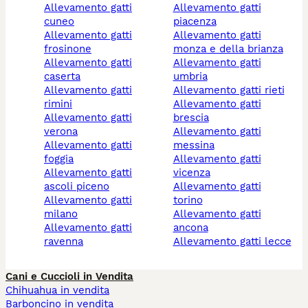
allevamento gatti
allevamento gatti
cuneo
piacenza
allevamento gatti
allevamento gatti
frosinone
monza e della brianza
allevamento gatti
allevamento gatti
caserta
umbria
allevamento gatti
allevamento gatti rieti
rimini
allevamento gatti
allevamento gatti
brescia
verona
allevamento gatti
allevamento gatti
messina
foggia
allevamento gatti
allevamento gatti
vicenza
ascoli piceno
allevamento gatti
allevamento gatti
torino
milano
allevamento gatti
allevamento gatti
ancona
ravenna
allevamento gatti lecce
Cani e Cuccioli in Vendita
Chihuahua in vendita
Barboncino in vendita