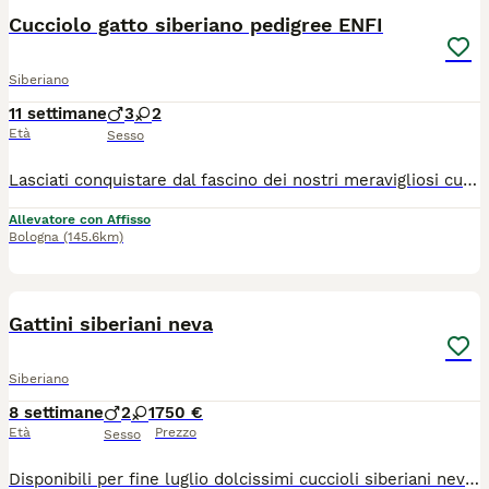
Cucciolo gatto siberiano pedigree ENFI
Siberiano
11 settimane
3
2
Età
Sesso
Lasciati conquistare dal fascino dei nostri meravigliosi cuccioli di Gatto Siberiano! Nati e cresciuti in famiglia con amore, attenzioni e tanta socializzazione, i nostri piccoli sono dolci, affettuosi, giocherelloni e abituati alla vita domestica. Ogni giorno vengono seguiti con cura per garantire salute, equilibrio caratteriale e benessere. ✨ Perché scegliere un cucciolo di Fusa delle Nevi? ✔ Pedigree ENFI ✔ Genitori entrambi Siberiani con pedigree ✔ Test FELV e FIV negativi ✔ Ecocardio dei riproduttori esente da patologie genetiche ✔ Vaccinazioni e sverminazioni effettuate secondo protocollo ✔ Libretto sanitario ✔ Assistenza e consigli anche dopo l’arrivo nella nuova famiglia ✔️ Regolare contratto di cessione ✔️ kit di benvenuto cucciolo I nostri cuccioli verranno affidati solo al raggiungimento dei 90 giorni per una completa socializzazione, pronti per iniziare una nuova avventura con la loro famiglia per sempre. 📸 Durante la crescita inviamo foto e aggiornamenti ai futuri proprietari, che potranno seguire passo dopo passo lo sviluppo del proprio cucciolo. Se stai cercando un compagno elegante, intelligente, affettuoso e dal carattere straordinario, un Siberiano di Fusa delle Nevi potrebbe essere il nuovo membro della tua famiglia. Contattaci senza impegno per informazioni, disponibilità, foto e video dei cuccioli, se non siete della zona i cuccioli sono visibili in videochiamata con i genitori e organizziamo la consegna .
Allevatore con Affisso
Bologna
(145.6km)
5
Gattini siberiani neva
Siberiano
8 settimane
2
1
750 €
Età
Prezzo
Sesso
Disponibili per fine luglio dolcissimi cuccioli siberiani neva nati in casa. Genitori di mia proprietà entrambi siberiani neva puri, sani, in regola con tutte le vaccinazioni e testati fiv/felv negativi. I cuccioli saranno consegnati con sverminazione completa, svezzati con cibo di ottima qualità e abituati alla lettiera e tiragraffi. Non hanno il pedigree.