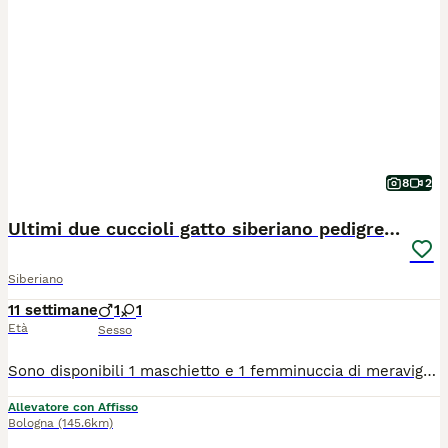
8
2
Ultimi due cuccioli gatto siberiano pedigree ENFI
Siberiano
11 settimane
1
1
Età
Sesso
Sono disponibili 1 maschietto e 1 femminuccia di meravigliosi gattini Siberiani, allevati con amore in ambiente familiare. I cuccioli cresceranno in casa, abituati al contatto umano, alla vita domestica e alla lettiera, per garantire un carattere equilibrato e socievole. 📅 Disponibili dopo i 90 giorni di vita, come previsto dal regolamento. Nati il 20/05 ✨ Verranno ceduti con: ✔️ Copia test FIV e FELV negativi dei genitori ✔️ copia Ecocardio dei genitori esente da malattie genetiche ✔️ Doppia vaccinazione ✔️ Doppia sverminazione ✔️ Certificato veterinario di buona salute del cucciolo ✔️ Regolare contratto di cessione ✔️ Pedigree ENFI da compagnia ✔️ Kit di benvenuto cucciolo 👨‍👩‍👧 I cuccioli sono visibili presso l’allevamento insieme ai genitori, per poter conoscere l’ambiente in cui crescono. 📱 Per chi non fosse della zona, è possibile organizzare videochiamata su appuntamento.
Allevatore con Affisso
Bologna
(145.6km)