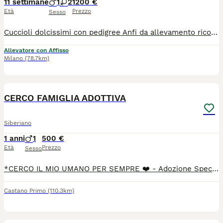
11 settimane
1
2
1200 €
Età
Prezzo
Sesso
Cuccioli dolcissimi con pedigree Anfi da allevamento riconosciuto con affisso. I cuccioli hanno il libretto sanitario, microchip, vaccinazioni, i certificati di assenza parassiti, assenza di malattie infettive, assenza di anomalie e di buona salute. I genitori sono iscritti all’Associazione Nazionale Felina Italiana e seguiti dai veterinari regolarmente con certificazioni e pedigree.
Allevatore con Affisso
Milano
(78.7km)
1
CERCO FAMIGLIA ADOTTIVA
Siberiano
1 anni
1
500 €
Età
Prezzo
Sesso
*CERCO IL MIO UMANO PER SEMPRE ❤️ - Adozione Speciale Castano Primo/MI* Lui è Tigro, 3 anni, castrato e sanissimo. Il suo lavoro preferito? Farti da ombra. *I suoi superpoteri con le persone:* - Dormire accanto a te nel letto, appiccicato. - Seguirti in ogni stanza perché la solitudine non è contemplata. - Pretendere coccole e ricambiare con fusa e testatine. È il gatto ideale se sogni un coinquilino affettuoso che ti sceglie ogni giorno. Con gli umani è un patatone totale. *L’unica regola di Tigro: niente coinquilini pelosi.* Non tollera altri gatti in casa. Con loro va in stress e diventa aggressivo per difendere il suo territorio e le sue persone. Per questo cerco per lui una famiglia *senza altri animali*, dove possa essere l’unico re del divano. Ha già cambiato casa una volta proprio per questo motivo. Per evitargli altro stress, farò colloquio conoscitivo, visita pre-affido e prevedo 2 settimane di prova. Voglio che questa sia la sua ultima casa. Se cerchi un gatto-cane che vive per stare con te, lui è perfetto. Se invece vuoi più gatti, purtroppo non fa per voi. Zona: Castano Primo (MI), ma mi sposto per la casa giusta. Contattami su WhatsApp: [3284511751)
Castano Primo
(110.3km)
7