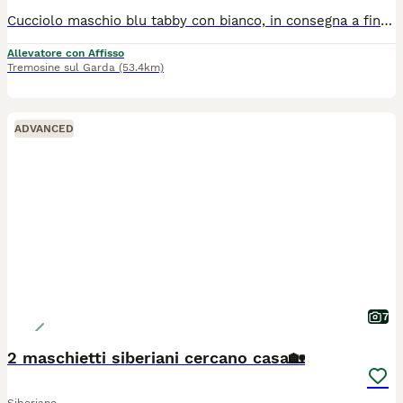
Cucciolo maschio blu tabby con bianco, in consegna a fine agosto , ottima genealogia ,ottimo carattere abituato alla lettiera e tiragraffi , genitori testati per tutte le malattie genetiche
Allevatore con Affisso
Tremosine sul Garda
(53.4km)
ADVANCED
7
2 maschietti siberiani cercano casa🏡