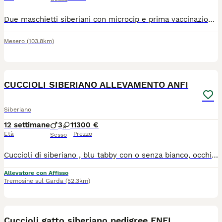
Due maschietti siberiani con microcip e prima vaccinazione, nati il 1 maggio e cresciuti in mezzo ai bambini, cercano una nuova famiglia ...
Mesero
(103.8km)
7
CUCCIOLI SIBERIANO ALLEVAMENTO ANFI
Siberiano
12 settimane
3
1
1300 €
Età
Prezzo
Sesso
Cuccioli di siberiano , blu tabby con o senza bianco, occhi verdi. test genetici dei genitori completi ,chip, vaccini completi, certificato di buona salute
Allevatore con Affisso
Tremosine sul Garda
(52.3km)
6
Cuccioli gatto siberiano pedigree ENFI