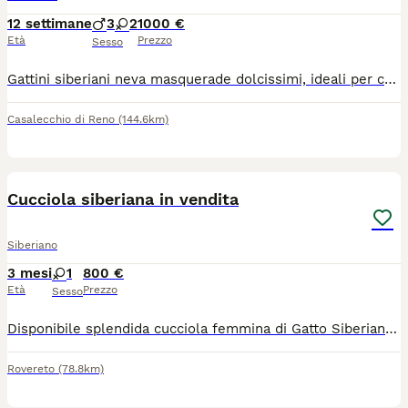
12 settimane
3
2
1000 €
Età
Prezzo
Sesso
Gattini siberiani neva masquerade dolcissimi, ideali per chi soffre di allergie poiché una delle particolarità di questa razza consiste nella sua quasi totale mancanza di produzione della proteina Fel d1, responsabile delle allergie. Il 12 maggio scorso è nata una splendida cucciolata da mamma Minou e papà Indaco composta da 5 stupendi cuccioli, Napoleone, Nairobi, Nocciola, Newton e Neve che saranno disponibili a partire dalla metà di agosto. I cuccioli vengono ceduti sverminati, vaccinati, abituati alla lettiera e al tira graffi
Casalecchio di Reno
(144.6km)
9
Cucciola siberiana in vendita
Siberiano
3 mesi
1
800 €
Età
Prezzo
Sesso
Disponibile splendida cucciola femmina di Gatto Siberiano grigio a strisce (tabby). La piccola compie 3 mesi a metà luglio e sarà pronto per essere ceduto alla sua nuova famiglia. Sana, vivace e molto affettuosa. Ha effettuato tutte le profilassi sanitarie (vaccini e sverminazioni). Viene ceduta con regolare pedigree da compagnia e su richiesta il pedigree da riproduzione con un prezzo maggiorato. Il Siberiano è una razza fantastica, nota anche per essere ipo-allergenica (io stesso sono allergico ai gatti). Per ulteriori foto, prezzo o per venire a conoscerla, contattatemi in privato. Massima serietà.
Rovereto
(78.8km)
20