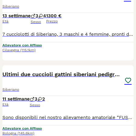
Siberiano
13 settimane
3
4
1300 €
Età
Prezzo
Sesso
7 cucciolotti di Siberiano, 3 maschi e 4 femmine, pronti dal 10 di Agosto, genitori testati hcm, pkd e pkdef n/n, ecocardio regolari n/n, Kit cucciolo..
Allevatore con Affisso
Cilavegna
(115.1km)
6
Ultimi due cuccioli gattini siberiani pedigreeENFI
Siberiano
11 settimane
3
2
Età
Sesso
Sono disponibili nel nostro allevamento amatoriale “FUSA DELLE NEVI” con regolare affisso ENFI gli ultimi due cuccioli di una splendida cucciolata (5 cuccioli) 1 maschietto e 1 femminuccia di meravigliosi gattini Siberiani, allevati con amore in ambiente familiare. I cuccioli cresceranno in casa, abituati al contatto umano, alla vita domestica e alla lettiera, per garantire un carattere equilibrato e socievole. 📅 Disponibili dopo i 90 giorni di vita, come previsto dal regolamento. I cuccioli sono nati il 20/05 . ✨ Verranno ceduti con: ✔️ Copia test FIV e FELV negativi dei genitori ✔️ copia Ecocardio dei genitori esente da malattie genetiche ✔️ Doppia vaccinazione ✔️ Doppia sverminazione ✔️ Certificato veterinario di buona salute del cucciolo ✔️ Regolare contratto di cessione ✔️ Pedigree ENFI da compagnia ✔️ Kit di benvenuto cucciolo ⸻ 👨‍👩‍👧 I cuccioli sono visibili presso l’allevamento insieme ai genitori, per poter conoscere l’ambiente in cui crescono. 📱 Per chi non fosse della zona, è possibile organizzare videochiamata su appuntamento. E organizzazione per l’eventuale consegna
Allevatore con Affisso
Bologna
(145.6km)