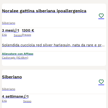
Noralee gattina siberiana ipoallergenica
Siberiano
3 mesi
1
1300 €
Età
Prezzo
Sesso
Splendida cucciola red silver harlequin, nata da rare e pregiate linee di sangue. La gattina sta crescendo in ambiente familiare, insieme ai fratelli, circondato da coccole e attenzioni. Perfetta come pet, per show e breading! La piccola verrà ceduto con Microchip termico Libretto sanitario Iscrizione in anagrafe Pedigree Vaccinazioni e profilassi personalizzate Regolare contratto di cessione Kit di benvenuto Visibile presso L’allevamento Casa di Cally insieme ai genitori. Non cerchiamo semplicemente una casa. Cerchiamo la famiglia giusta, quella con cui costruirà una storia destinata a durare tutta la vita. Se stai pensando di condividere il tuo cammino con un gatto siberiano, questo potrebbe essere l'inizio di qualcosa di speciale: 🤍 Selezione etica 🏡 Crescita in ambiente familiare 🥩 Alimentazione naturale 🩺 Genitori testati e seguiti con cura 🐾 Supporto prima e dopo l'arrivo del cucciolo Per informazioni sulle cucciolate disponibili e sulla nostra filosofia di allevamento, contattaci in privato Il cucciolo non è in regalo o adozione, contattare solo se realmente interessati
Allevatore con Affisso
Cadorago
(92.6km)
4
Siberiano
Siberiano
4 settimane
1
Età
Sesso