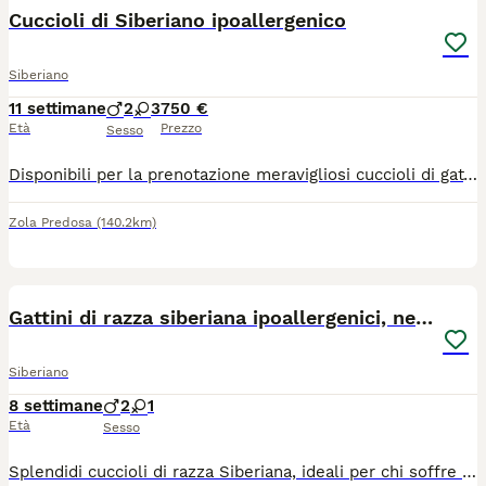
Cuccioli di Siberiano ipoallergenico
Siberiano
11 settimane
2
3
750 €
Età
Prezzo
Sesso
Disponibili per la prenotazione meravigliosi cuccioli di gatto Siberiano, nati e cresciuti in ambiente familiare. Questa razza è famosa per il suo carattere affettuoso, socievole e per essere naturalmente ipoallergenica.I cuccioli saranno pronti per entrare nella loro nuova casa a partire dalla seconda settimana di agosto. Verranno ceduti muniti di:Primo vaccino effettuato.Sverminazione completa.Libretto sanitario veterinario. I genitori dei cuccioli sono visibili, godono di ottima salute e sono regolarmente testati e negativi per FIV e FeLV (Immunodeficienza e Leucemia felina), a garanzia della massima serenità per la salute futura del gattino.I piccoli sono già abituati all'uso della lettiera e al tiragraffi. Sono perfetti per la vita in famiglia e per la compagnia di bambini o altri animali.Per informazioni, foto aggiornate dei singoli cuccioli o per venire a conoscerli di persona, contattatemi tramite messaggio o telefonicamente(anche wtsp). No pedigree.
Zola Predosa
(140.2km)
9
Gattini di razza siberiana ipoallergenici, neva
Siberiano
8 settimane
2
1
Età
Sesso
Splendidi cuccioli di razza Siberiana, ideali per chi soffre di allergie, cercano una nuova famiglia! Consegnati con libretto sanitario ufficiale; Prima visita veterinaria effettuata, già vaccinati e sverminati; I cuccioli sono autonomi, già abituati all'uso della lettiera e del tiragraffi; Allevati in casa con amore e costante contatto umano. Disponibili per la consegna a fine agosto. Per informazioni e costi contattare in privato. NON IN REGALO !