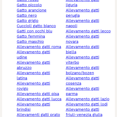
gatto piccolo
liguria
gatto arancione
allevamento gatti
gatto nero
perugia
gatto grigio
allevamento gatti
cuccioli gatto bianco
napoli
gatti con occhi blu
allevamento gatti lecco
gatto femmina
allevamento gatti
gatto maschio
novara
allevamento gatti roma
allevamento gatti
allevamento gatti
biella
udine
allevamento gatti
allevamento gatti
viterbo
abruzzo
allevamento gatti
allevamento gatti
bolzano/bozen
latina
allevamento gatti
allevamento gatti
cosenza
rovigo
allevamento gatti
allevamento gatti pisa
parma
allevamento gatti lucca
allevamento gatti lazio
allevamento gatti
allevamento gatti lodi
brindisi
allevamento gatti
allevamenti gatti prato
friuli-venezia giulia