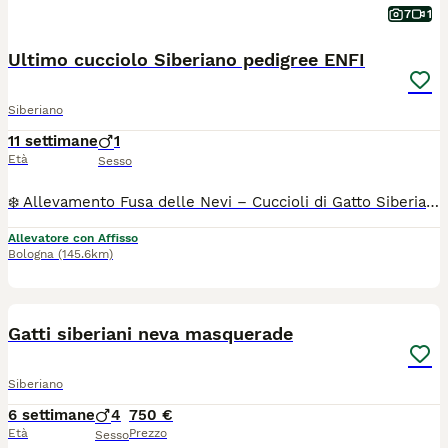
7
1
Ultimo cucciolo Siberiano pedigree ENFI
Siberiano
11 settimane
1
Età
Sesso
❄️ Allevamento Fusa delle Nevi – Cuccioli di Gatto Siberiano con Pedigree ENFI ❄️ Con passione e dedizione alleviamo pochi cuccioli all’anno, seguendoli ogni giorno in un ambiente familiare, dove crescono circondati da amore, attenzioni e una corretta socializzazione. 🐾 E” rimasto disponibile il piccolo e dolce NORTHON , splendidi cucciolo di Gatto Siberiano, pronto a raggiungere le loro nuove famiglie tra fine agosto e i primi di settembre. I nostri cuccioli vengono affidati con: ✔️ Pedigree ENFI ✔️ Libretto sanitario ✔️ Vaccinazioni e sverminazioni effettuate ✔️ Contratto di cessione ✔️ Garanzie sanitarie - [x] I genitori sono entrambi con pedigree ENFI, testati FIV e FeLV negativi ed esenti da patologie cardiache ereditarierilasceremo regolare documentazione . Sarà possibile venire a conoscere senza alcun impegno i cuccioli, i loro genitori e il nostro allevamento. 📍 Bologna Se non sei della zona contattaci per fare videochiamata TUTTI I NOSTRI CUCCIOLI NON SONO NE IN REGALO NE IN ADOZIONE .Il contributo richiesto è il risultato di un percorso fatto di selezione, cure, controlli sanitari, alimentazione di qualità e tanta dedizione. Cerchiamo famiglie che condividano i nostri stessi valori e che mettano al primo posto il benessere.
Allevatore con Affisso
Bologna
(145.6km)
7
Gatti siberiani neva masquerade
Siberiano
6 settimane
4
750 €
Età
Prezzo
Sesso