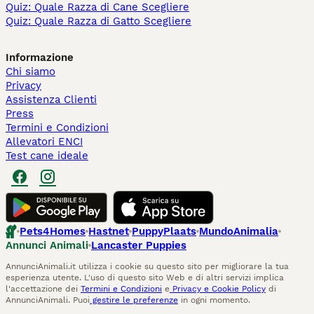
Quiz: Quale Razza di Cane Scegliere
Quiz: Quale Razza di Gatto Scegliere
Informazione
Chi siamo
Privacy
Assistenza Clienti
Press
Termini e Condizioni
Allevatori ENCI
Test cane ideale
Pets4Homes
Hastnet
PuppyPlaats
MundoAnimalia
Annunci Animali
Lancaster Puppies
AnnunciAnimali.it utilizza i cookie su questo sito per migliorare la tua
esperienza utente. L'uso di questo sito Web e di altri servizi implica
l'accettazione dei
Termini e Condizioni
e
Privacy e Cookie Policy
di
AnnunciAnimali. Puoi
gestire le preferenze
in ogni momento.