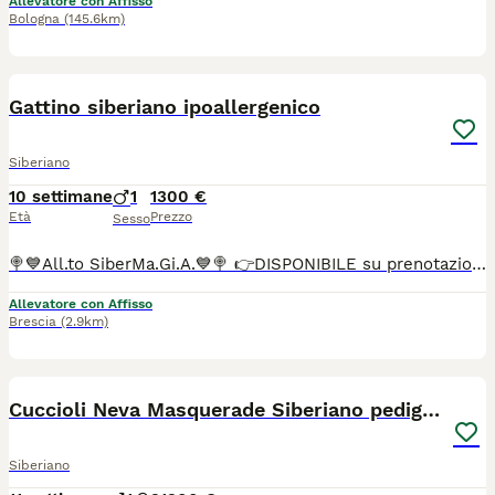
Allevatore con Affisso
Bologna
(145.6km)
2
1
Gattino siberiano ipoallergenico
Siberiano
10 settimane
1
1300 €
Età
Prezzo
Sesso
🍭💙All.to SiberMa.Gi.A.💙🍭 👉DISPONIBILE su prenotazione siberiano tradizionale!🌟🐱🌟 Maschio 🩵 ♥️Potranno lasciare l'allevamento dai 90 gg con: 📌Chip 📌Vaccini 📌Profilassi antielmintica completa 📌Snap giardia negativo 📌Coprologico per flottazione negativo 📌profilassi antiparassitaria in corso di validità 📌libretto sanitario 📌certificato di buona salute 📌pedigree RICONOSCIUTO DAL MINISTERO delle politiche agricole 📌copia degli esami Hcm, pkd, Pkdef dei genitori.♥️ 📌Assistenza all' inserimento in famiglia 📌 Assistenza alla nutrizione ♦️Abituati in contesto domestico e famigliare, abituati ai cani, altri gatti e bambini♦️
Allevatore con Affisso
Brescia
(2.9km)
9
Cuccioli Neva Masquerade Siberiano pedigree Anfi
Siberiano