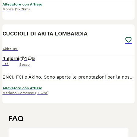
Allevatore con Affisso
Monza
(15.2km)
17
1
CUCCIOLI DI AKITA LOMBARDIA
Akita Inu
4 giorni
4
5
Età
Sesso
ENCI, FCI e Akiho. Sono aperte le prenotazioni per la nostra prossima cucciolata che nascerà nel mese di agosto 2026. I cuccioli saranno pronti per le nuove famiglie a partire dai 60 giorni di vita con pedigree ENCI, Microchip, libretto sanitario, vaccinazione, sverminazione, certificato di buona salute, passaggio di proprietà, iscrizione all'anagrafe canina e puppy kit. Vi aspettiamo nel nostro allevamento a Mariano Comense per vedere tutti i nostri esemplari di persona. Id madre LO21161920 Per info e appuntamenti 3336324449 - 3332144258
Allevatore con Affisso
Mariano Comense
(0.6km)
FAQ