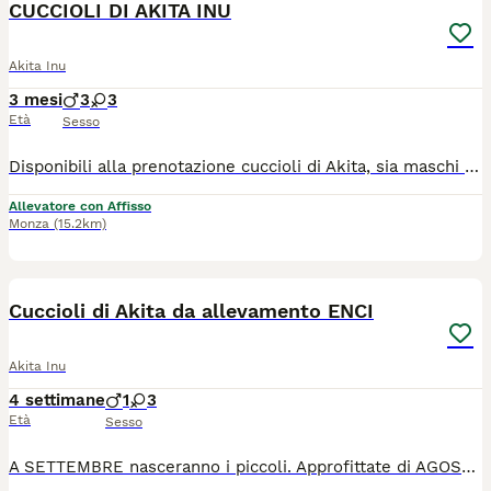
CUCCIOLI DI AKITA INU
Akita Inu
3 mesi
3
3
Età
Sesso
Disponibili alla prenotazione cuccioli di Akita, sia maschi che femmine. Nascita prevista per settembre 2026! Genitori entrambi esenti ufficialmente da displasia ad anca, gomito e spalla, negativi alle oculopatie, testati per la amelogenesi (malattia dei denti), con ottimo carattere. I cuccioli avranno naturalmente il pedigree e saranno ceduti con i vaccini, microchip, passaggio di proprietà registrato in anagrafica canina, certificazione di buona salute, puppy kit e tanto altro. Siamo un allevamento riconosciuto ENCI dedito alla sola razza Akita. Scrivici su WhatsApp per venire a trovarci. Ci troviamo in provincia di Monza in Lombardia. Sui social FB e IG trovate la nostra pagina con molte foto e video, anche delle varie attività che svolgiamo con le famiglie dei nostri Akita Doragon no Kokoro Kensha I cuccioli nati nel nostro allevamento crescono in un ambiente ricco di stimoli, curiamo molto la loro socializzazione nella primissima fase di crescita, in modo da porre basi solide su cui le famiglie potranno iniziare a costruire serenamente la loro vita con il cucciolo. I cuccioli crescono inoltre non solo con la mamma, ma con la presenza di altri Akita competenti ed equilibrati, appendendo da loro il giusto modo di porsi, acquisendo una buona competenza nella comunicazione con i propri simili. Siete i benvenuti nel venire a trovarci senza alcun impegno in modo da poter vedere di persona il nostro modo di allevare, conoscere noi, i nostri Akita e poter rispondere a tutte le vostre domande e curiosità sulla razza.
Allevatore con Affisso
Monza
(15.2km)
10
Cuccioli di Akita da allevamento ENCI
Akita Inu
4 settimane
1
3
Età
Sesso
A SETTEMBRE nasceranno i piccoli. Approfittate di AGOSTO per venire a trovarci presso il nostro allevamento ENCI sito in Lombardia in provincia di Monza. Per informazioni e appuntamenti contattateci in chat o anche tramite whatsapp. Ci trovate anche sui social come Doragon allevamento Akita