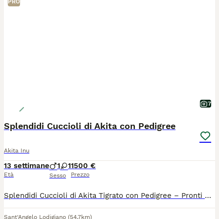
PRO
7
Splendidi Cuccioli di Akita con Pedigree
Akita Inu
13 settimane
1
1
1500 €
Età
Prezzo
Sesso
Splendidi Cuccioli di Akita Tigrato con Pedigree – Pronti per una Nuova Famiglia! 🐾 Il 1° maggio la nostra famiglia si è arricchita con la nascita di due meravigliosi cuccioli: un maschietto e una femminuccia. Cresciuti con amore e cura, tra pochissimo saranno pronti a portare la stessa gioia in una nuova casa. I piccoli verranno consegnati muniti di: Pedigree ufficiale 📜 Microchip inserito 📍 Vaccinazioni e profilassi complete per l'età 🩺 Cerchiamo per loro persone responsabili e davvero amanti della razza. Se pensi di essere la famiglia giusta, saremo felici di darti tutte le informazioni. Per dettagli e contatti: Chiama il pomeriggio, dalle 15:00 alle 19:00, e chiedi di Sabrina.
Sant'Angelo Lodigiano
(54.7km)