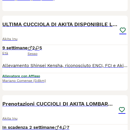
12
ULTIMA CUCCIOLA DI AKITA DISPONIBILE LOMBARDIA
Akita Inu
9 settimane
2
5
Età
Sesso
Allevamento Shinsei Kensha, riconosciuto ENCI, FCI e Akiho. Ultima femminuccia disponibile nata il 2 giugno 2026 . La cucciola sarà pronta per la sua nuova famiglia dal primo week end di agosto, al compimento dei 60 giorni di vita con pedigree ENCI, Microchip, libretto sanitario, vaccinazione, sverminazione, certificato di buona salute, passaggio di proprietà, iscrizione all'anagrafe canina e puppy kit. Vi aspettiamo nel nostro allevamento a Mariano Comense. Id madre LO23175348 Per info e appuntamenti 3336324449 - 3332144258
Allevatore con Affisso
Mariano Comense
(0.6km)
16
Prenotazioni CUCCIOLI DI AKITA LOMBARDIA
Akita Inu
In scadenza 2 settimane
4
7