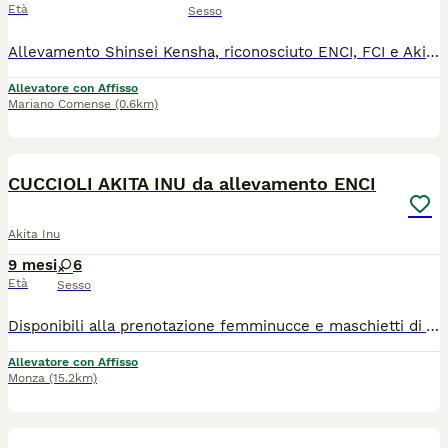
Età
Sesso
Allevamento Shinsei Kensha, riconosciuto ENCI, FCI e Akiho. Sono aperte le prenotazioni per la nostra prossima cucciolata che nascerà a fine agosto 2026. I cuccioli saranno pronti per le nuove famiglie a partire dai 60 giorni di vita con pedigree ENCI, Microchip, libretto sanitario, vaccinazione, sverminazione, certificato di buona salute, passaggio di proprietà, iscrizione all'anagrafe canina e puppy kit. Vi aspettiamo nel nostro allevamento a Mariano Comense per vedere tutti i nostri esemplari di persona. Id madre LO24116831 Per info e appuntamenti 3336324449 - 3332144258
Allevatore con Affisso
Mariano Comense
(0.6km)
9
CUCCIOLI AKITA INU da allevamento ENCI
Akita Inu
9 mesi
6
Età
Sesso
Disponibili alla prenotazione femminucce e maschietti di Akita, che nasceranno a settembre 2026 Per informazioni contattateci, anche su whatsapp al 3332410442. Genitori entrambi esenti da displasia ad anca, gomito, spalla, spongilosi e linea dorsale negativa, negativi anche alle oculopatie, testati per l'amelogenesi (malattia dei denti), caratterialmente molto equilibrati con test di valutazione caratteriale supertato. Siete i benvenuti nel venire a trovarci per conoscere noi, i nostri akita e il nostro modo di allevare.
Allevatore con Affisso
Monza
(15.2km)
8