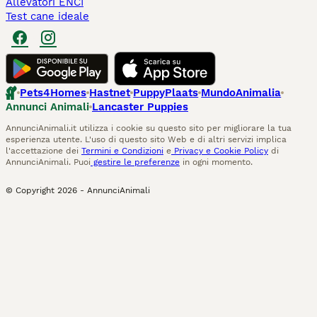
Allevatori ENCI
Test cane ideale
Pets4Homes
Hastnet
PuppyPlaats
MundoAnimalia
Annunci Animali
Lancaster Puppies
AnnunciAnimali.it utilizza i cookie su questo sito per migliorare la tua
esperienza utente. L'uso di questo sito Web e di altri servizi implica
l'accettazione dei
Termini e Condizioni
e
Privacy e Cookie Policy
di
AnnunciAnimali. Puoi
gestire le preferenze
in ogni momento.
© Copyright
2026
-
AnnunciAnimali