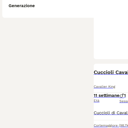
Generazione
Cuccioli Cava
Cavalier King
11 settimane
1
Età
Sess
Cortemaggiore
(98.7