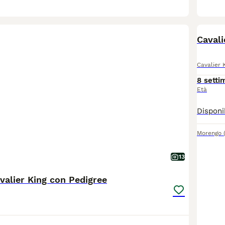
Cavali
Cavalier 
8 setti
Età
Morengo
13
avalier King con Pedigree