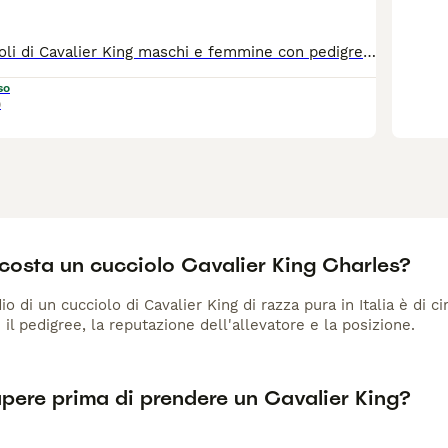
Disponibili cuccioli di Cavalier King maschi e femmine con pedigree, i genitori sono in possesso di esami che attestano l’esenzione da oculopatie genetiche, cardiopatie e lussazione della rotula, il papà ha anche risonanza magnetica. I cuccioli sono in possesso di certificato di buona salute redatto dal veterinario. Tutti i nostri cuccioli sono nati e cresciuti in casa in un ambiente amorevole e ricco di stimoli per prepararli al meglio alla loro nuova vita in famiglia, vengono ceduti con sverminazioni, vaccinazione e microchip già effettuati.
so
)
costa un cucciolo Cavalier King Charles?
io di un cucciolo di Cavalier King di razza pura in Italia è di 
 il pedigree, la reputazione dell'allevatore e la posizione.
pere prima di prendere un Cavalier King?