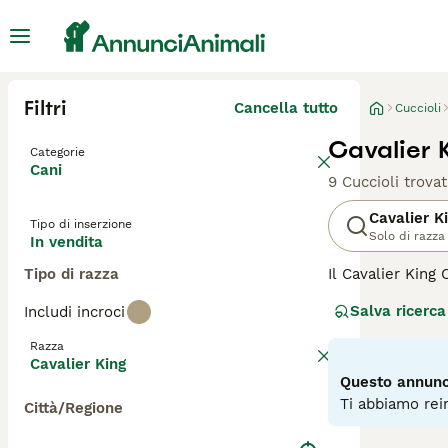
Filtri
Cancella tutto
Cuccioli
Cavalier 
Categorie
Cani
9 Cuccioli trovat
Cavalier K
Tipo di inserzione
Solo di razza
In vendita
Tipo di razza
Il Cavalier King 
delle razze cani
Salva ricerca
Includi incroci
snob.
Razza
Leggi la
nostra p
Cavalier King
Questo annunci
Ti abbiamo rein
Città/Regione