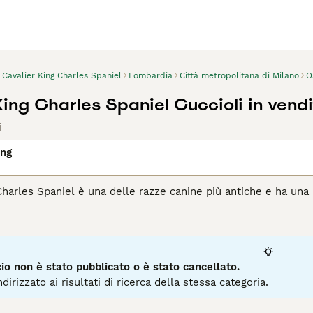
Cavalier King Charles Spaniel
Lombardia
Città metropolitana di Milano
O
King Charles Spaniel Cuccioli in vendi
i
ing
Charles Spaniel è una delle razze canine più antiche e ha una s
ne più diffuse in Italia. I Cavalier King sono più grandi dei 
agina di consigli sul Cavalier King
per informazioni su questa 
o non è stato pubblicato o è stato cancellato.
dirizzato ai risultati di ricerca della stessa categoria.