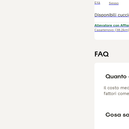
Età
Sesso
Allevatore con Affis
Casatenovo
(38.2km
FAQ
Quanto 
Il costo med
fattori come
Cosa sa