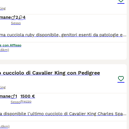
King
imane
2
4
Sesso
Bellissima cucciola ruby disponibile, genitori esenti da patologie ereditarie. È molto dolce e affettuosa!
e con Affisso
.6km)
5
 cucciolo di Cavalier King con Pedigree
King
imane
1
1500 €
Prezzo
Sesso
È ancora disponibile l'ultimo cucciolo di Cavalier King Charles Spaniel del nostro allevamento, nato il 7 maggio 2026. Potrà raggiungere la sua nuova famiglia al compimento dei due mesi di età. La mamma vive con noi ed è possibile conoscerla durante la visita. Il cucciolo verrà affidato con: - certificato veterinario di buona salute; - pedigree; - microchip e iscrizione all'anagrafe canina; - prima vaccinazione; - tre sverminazioni già effettuate. Se avete già programmato le vacanze estive, nessun problema: possiamo tenerlo con noi in allevamento fino al vostro rientro, così potrete accoglierlo con tutta calma. Se desiderate venire a conoscerlo dal vivo, saremo felici di accogliervi, senza alcun impegno. Per qualsiasi informazione o per fissare una visita potete contattarci al 347 9600102, anche su WhatsApp.
0.6km)