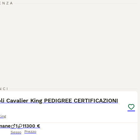
ENZA
9
NCI
oli Cavalier King PEDIGREE CERTIFICAZIONI
King
imane
1
1
1300 €
Prezzo
Sesso