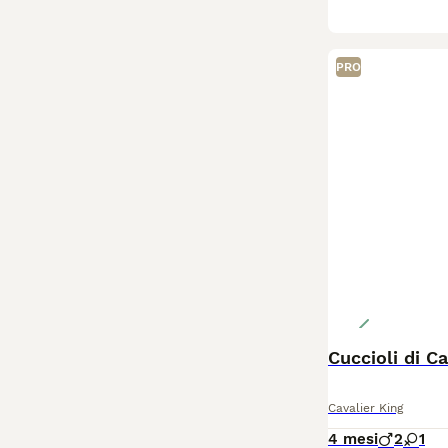
PRO
Cuccioli di C
Cavalier King
4 mesi
2
1