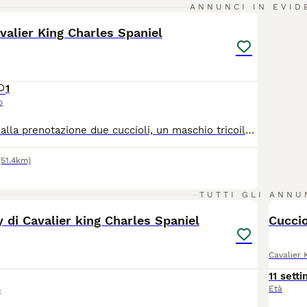
6
ANNUNCI IN EVID
avalier King Charles Spaniel
1
o
Sono disponibili alla prenotazione due cuccioli, un maschio tricoilor e una femmina blenheim di Cavalier King Charles Spaniel nati il 22 maggio 2026. Possono essere affidati alla famiglia dai primi giorni di Agosto. Tutti avranno pedigree ENCI, iscrizione Anagrafe Canina, certificato veterinario di buona salute, microchip, vaccinazioni, sverminazioni, libretto sanitario e kit cucciolo "benvenuto a casa". I genitori sono testati per cuore, occhi e rotule, inoltre hanno entrambi test DNA per la cheratongiuntivite secca, dermatite ittiosiforme e sindrome da caduta improvvisa esenti, malattie ereditarie. Di tutti i certificati si rilascia copia. I cuccioli stanno crescendo in casa, a stretto contatto con la nostra famiglia e con le altre compagne della stessa razza ma anche diversa. Il nostro obiettivo è poter affidare a famiglie attente e amorevoli, cuccioli sani, equilibrati, ben socializzati e coccoloni. Svolgiamo pratica per il passaggio di proprietà, seguiamo l'inserimento in famiglia e diamo la nostra disponibilità anche in futuro. Per maggiori informazioni telefonare al 340/0574526.
(51.4km)
6
TUTTI GLI ANNU
 di Cavalier king Charles Spaniel
Cucci
Cavalier 
11 sett
Età
o