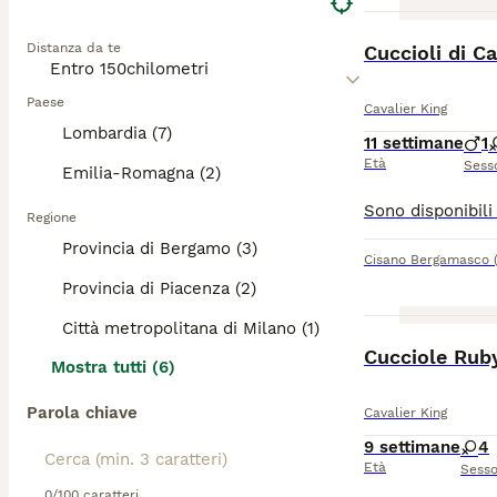
BOOST
Distanza da te
Cuccioli di C
Paese
Cavalier King
Lombardia (7)
11 settimane
1
Età
Sess
Emilia-Romagna (2)
Regione
Provincia di Bergamo (3)
Cisano Bergamasco
Provincia di Piacenza (2)
Città metropolitana di Milano (1)
Cucciole Ruby
Mostra tutti (6)
Parola chiave
Cavalier King
9 settimane
4
Età
Sess
0/100 caratteri