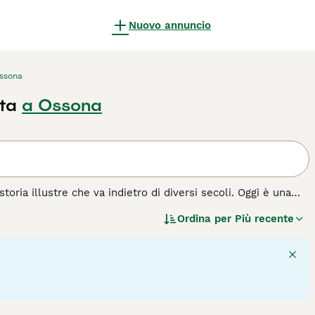
Nuovo annuncio
ssona
ta
a Ossona
toria illustre che va indietro di diversi secoli. Oggi è una
King Charles Spaniel, e hanno anche un naso più lungo e meno
Ordina per
Più recente
razza di cane.