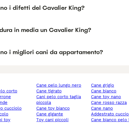
no i difetti del Cavalier King?
dura in media un Cavalier King?
no i migliori cani da appartamento?
cane pelo lungo nero
cane grigio
elo corto
cane tigrato
cane bianco
rrone
cani pelo corto taglia
cane toy nano
ande
piccola
cane rosso razza
ro cucciolo
cane toy bianco
cane nano
ccolo
cane gigante
addestrato cuccio
ni toy
toy cani piccoli
cane bianco pelo