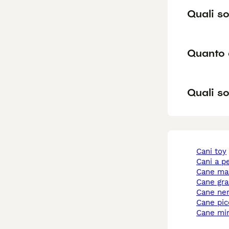
Quali so
Quanto 
Quali so
cani toy
cani a p
cane ma
cane gr
cane ne
cane pi
cane mi