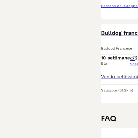
Bassano del Grappa
Bulldog fran
Bulldog Francese
10 settimane
2
Età
Ses
Salizzole
(81.2km)
FAQ