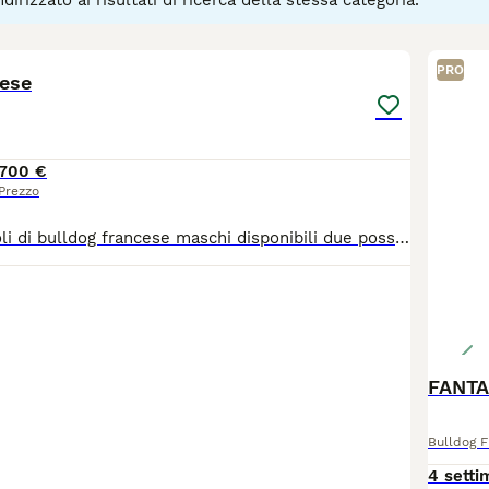
dirizzato ai risultati di ricerca della stessa categoria.
4
PRO
cese
700 €
Prezzo
Bellissimi cuccioli di bulldog francese maschi disponibili due possibile ritiro a fine luglio Con possibilità di visionare i genitori
FANTAS
Bulldog 
4 setti