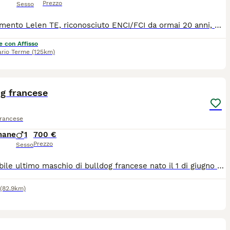
Prezzo
Sesso
L'Allevamento Lelen TE, riconosciuto ENCI/FCI da ormai 20 anni, mette a disposizione una splendida cucciolata frutto di un'attenta selezione morfologica, genetica e caratteriale. Padre: Multi Gr. Ch. Ghattas Arminius Madre: Srcky's Pocahontas L'esperienza maturata in oltre due decenni di allevamento e selezione cinofila rappresenta oggi la base del nostro progetto dedicato anche al Bouledogue Francese, con l'obiettivo di allevare soggetti sani, equilibrati e pienamente rispondenti allo standard di razza. Crescono in ambiente familiare, seguiti quotidianamente con un programma di Bio Sensor (Early Neurological Stimulation), socializzazione precoce e arricchimento ambientale, fondamentali per un corretto sviluppo psicofisico. Saranno ceduti al termine del corretto periodo di svezzamento con: • Pedigree ENCI • Microchip • Iscrizione all'Anagrafe Canina • Ciclo completo di sverminazioni • Doppia vaccinazione • Libretto sanitario • Certificato veterinario di buona salute • Kit cucciolo • Assistenza post-affido h24. I cuccioli saranno affidati esclusivamente a famiglie accuratamente selezionate. Richiesta la massima serietà.
e con Affisso
ario Terme
(125km)
4
g francese
Francese
mane
1
700 €
Prezzo
Sesso
Disponibile ultimo maschio di bulldog francese nato il 1 di giugno viene ceduto con 4 sverminazioni 1 vaccino e il suo libretto sanitario Ii genitori sono miei e sono visibili per altri informazioni chiamate pure sul cellulare o lasciate un messaggio grazie 3275326731
(82.9km)
5