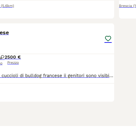
(5.6km)
Brescia
(
9
cese
2
500 €
Prezzo
so
Vendo bellissimi cuccioli di bulldog francese ii genitori sono visibili ii cuccioli bianchi sono nati il 25 maggio quelli neri nati 1 giugno ultimo maschio fulvo nato il 26 marzo vengono ceduti con 3 sverminazione 1 vaccino e il suo libretto sanitario