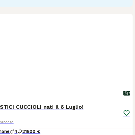
7
TICI CUCCIOLI nati il 6 Luglio!
Francese
mane
4
2
1800 €