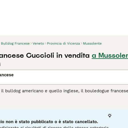
Bulldog Francese
Veneto
Provincia di Vicenza
Mussolente
rancese Cuccioli in vendita
a Mussole
i
rancese
il bulldog americano e quello inglese, il bouledogue frances
datta facilmente a diversi stili di vita e ambienti domestici, 
el mondo. I bouledogue francesi ricercano un sacco di attenzi
. Una delle loro qualità più amate è la voglia di compiacere e
ducati attentamente.
o non è stato pubblicato o è stato cancellato.
pagina di consigli sul Bouledogue Francese
per informazioni su