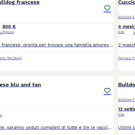
ulldog francese
Cuccio
Bulldog 
800 €
4 mesi
Prezzo
Età
so
Cucciola bulldog francese, pronta per trovare una famiglia amorevole. Nata il 29 aprile, con cip e vaccino regolare.
nto
(84.2km)
Ferrara
(
7
ese blu and tan
Bulldo
Bulldog 
12 sett
Età
so
Maschi e femmine, saranno ceduti completi di tutte e tre le vaccinazioni, microchip e documenti, all'età di tre mesi. cuccioli selezionati per avere una corretta, struttura morfologia e respirazione, certificato visita medica, esente da problemi cardiaci e patella, per qualsiasi informazione SEGUICI SU ISTAGRAM: MYBLUFRENCHBULLDOG e contatta il 3485432514