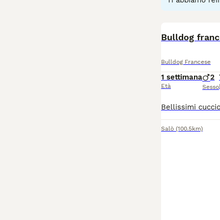
Ti abbiamo rein
Bulldog fran
Bulldog Francese
1 settimana
2
Età
Sesso
Salò
(100.5km)