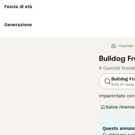
Fascia di età
Generazione
Cuccioli
Bulldog F
9 Cuccioli trovat
Bulldog F
Solo di razza
Imparentato con 
bonario che si a
Salva ricerca
in altre parti d
loro proprietari
meraviglie, se e
Questo annunci
Leggi la
nostra 