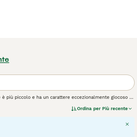
nte
e è più piccolo e ha un carattere eccezionalmente giocoso e
rendendolo uno dei cani più amati non solo in Italia ma anche
Ordina per
Più recente
oni e amano niente di meglio che trascorrere del tempo con i
, anche se possono essere testardi, possono imparare a fare
 questa razza di cane.