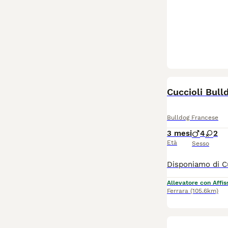
Cuccioli Bull
Bulldog Francese
3 mesi
4
2
Età
Sesso
Allevatore con Affis
Ferrara
(105.6km)