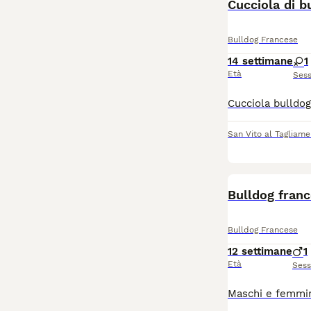
Cucciola di b
Bulldog Francese
14 settimane
1
Età
Ses
San Vito al Tagliame
Bulldog franc
Bulldog Francese
12 settimane
1
Età
Ses