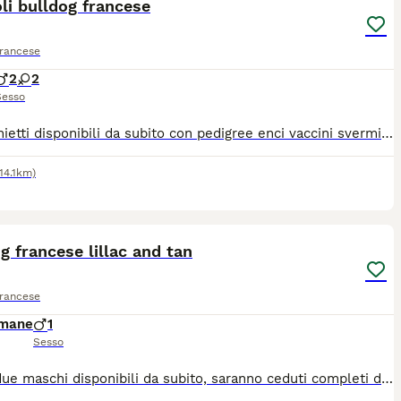
li bulldog francese
Francese
2
2
Sesso
2 maschietti disponibili da subito con pedigree enci vaccini sverminazioni cip inserito genitori testati DNA depositato
114.1km)
6
g francese lillac and tan
Francese
imane
1
Sesso
Ultimi due maschi disponibili da subito, saranno ceduti completi di tutte le vaccinazioni, microchip libretto sanitario, i cuccioli sono selezionati, per avere una corretta struttura morfologia e respirazione, per qualsiasi informazione, seguici su Istagram: MYBLUFRENCHBULLDOG E CONTATTA IL 3485432514