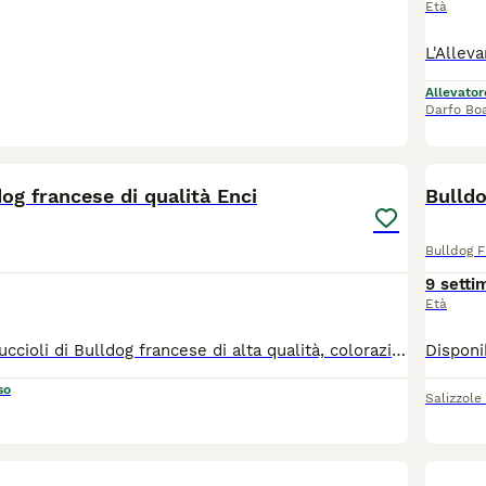
Età
Allevator
Darfo Bo
3
dog francese di qualità Enci
Bulldo
Bulldog 
9 setti
Età
Disponiamo di Cuccioli di Bulldog francese di alta qualità, colorazione Caille, con pedigree ENCI, da genitori testati e Campioni di Bellezza FCI.
so
Salizzole
8